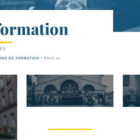
formation
LES
ONS DE FORMATION
PAGE 10
Université d’été /​hivers
Co
de la FSSPX