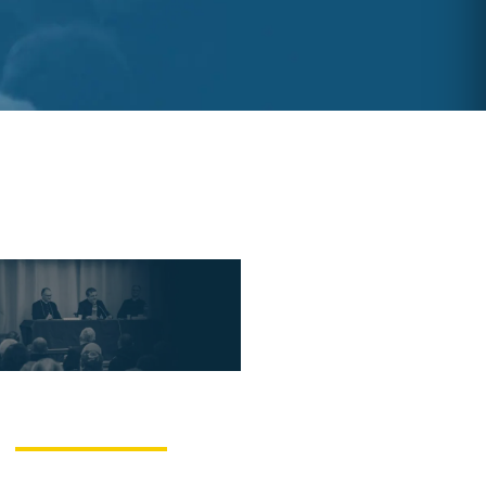
ngrès du Courrier
de Rome