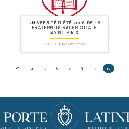
UNIVERSITÉ D’ÉTÉ 2006 DE LA
FRATERNITÉ SACERDOTALE
SAINT-​PIE X
Paru le
1 janvier 2000
4
5
6
7
8
9
10