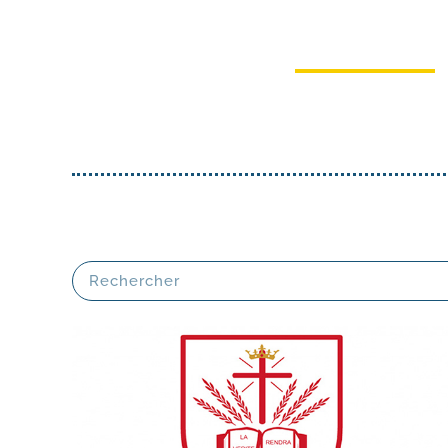
Institut Universit
Saint Pie X