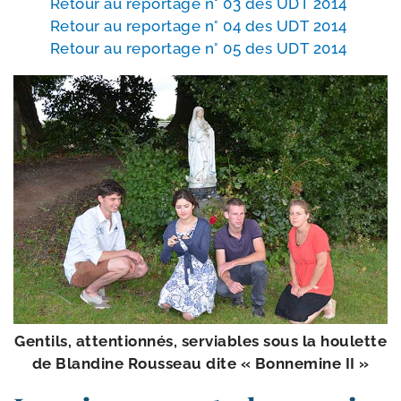
Retour au repor­tage n° 03 des UDT 2014
Retour au repor­tage n° 04 des UDT 2014
Retour au repor­tage n° 05 des UDT 2014
Gentils, atten­tion­nés, ser­viables sous la hou­lette
de Blandine Rousseau dite « Bonnemine II »