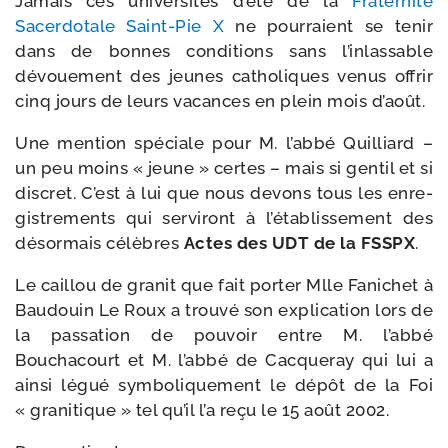
Jamais ces uni­ver­si­tés d’é­té de la
Fraternité
Sacerdotale Saint-​Pie X
ne pour­raient se tenir
dans de bonnes condi­tions sans l’in­las­sable
dévoue­ment des jeunes catho­liques venus offrir
cinq jours de leurs vacances en plein mois d’août.
Une men­tion spé­ciale pour M. l’ab­bé Quilliard –
un peu moins « jeune » certes – mais si gen­til et si
dis­cret. C’est à lui que nous devons tous les enre­
gis­tre­ments qui ser­vi­ront à l’é­ta­blis­se­ment des
désor­mais célèbres
Actes des UDT de la FSSPX
.
Le caillou de gra­nit que fait por­ter Mlle Fanichet à
Baudouin Le Roux a trou­vé son expli­ca­tion lors de
la pas­sa­tion de pou­voir entre M. l’ab­bé
Bouchacourt et M. l’ab­bé de Cacqueray qui lui a
ain­si légué sym­bo­li­que­ment le dépôt de la Foi
« gra­ni­tique » tel qu’il l’a reçu le 15 août 2002.