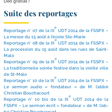
Deo gra­tias !
Suite des reportages
e
Reportage n° 07 de la IX
UDT 2014 de la FSSPX –
La messe du 15 août à l’é­cole Ste-Marie
e
Reportage n° 08 de la IX
UDT 2014 de la FSSPX –
La pro­ces­sion du 15 août dans les rues de Saint-
Malo
e
Reportage n° 09 de la IX
UDT 2014 de la FSSPX –
La tra­di­tion­nelle soi­rée fes­tive dans la vieille ville
de St-Malo
e
Reportage n° 10 de la IX
UDT 2014 de la FSSPX –
Le ser­mon audio « fon­da­teur » de M. l’ab­bé
Christian Bouchacourt
e
Reportage n° 10 bis de la IX
UDT 2014 de la
FSSPX – Le ser­mon écrit « fon­da­teur » de M. l’ab­
bé Christian Bouchacourt