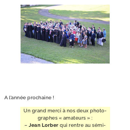
A l’an­née prochaine !
Un grand mer­ci à nos deux pho­to­
graphes « ama­teurs »
:
–
Jean Lorber
qui rentre au sémi­