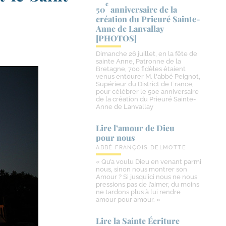
e
50
anniversaire de la
création du Prieuré Sainte-​
Anne de Lanvallay
[PHOTOS]
Dimanche 26 juillet, en la fête de
sainte Anne, Patronne de la
Bretagne, 700 fidèles étaient
venus entourer M. l'abbé Peignot,
Supérieur du District de France,
pour célébrer le 50e anniversaire
de la création du Prieuré Sainte-
Anne de Lanvallay
Lire l’amour de Dieu
pour nous
ABBÉ FRANÇOIS DELMOTTE
« Qu’a voulu Dieu en venant parmi
nous, sinon nous montrer son
Amour ? Si jusqu’ici nous ne nous
pressions pas de l’aimer, du moins
ne tardons plus à lui rendre
amour pour amour. »
Lire la Sainte Écriture