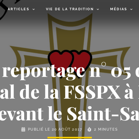
ARTICLES
VIE DE LA TRADITION
MÉDIAS
: reportage n° 05
al de la FSSPX à
devant le Saint-
PUBLIÉ LE
20 AOÛT 2017
2 MINUTES