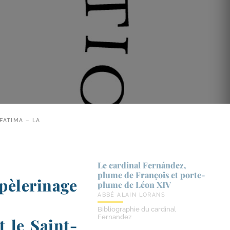
FATIMA – LA
Le cardinal Fernández,
plume de François et porte-​
èlerinage
plume de Léon XIV
ABBÉ ALAIN LORANS
Bibliographie du cardinal
Fernandez
t le Saint-