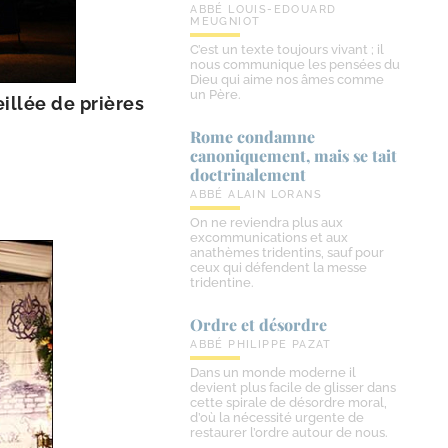
ABBÉ LOUIS-EDOUARD
MEUGNIOT
C’est un texte toujours vivant ; il
nous communique les pensées du
Dieu qui aime nos âmes comme
un Père.
illée de prières
Rome condamne
canoniquement, mais se tait
doctrinalement
ABBÉ ALAIN LORANS
On ne reviendra plus aux
excommunications et aux
anathèmes tridentins, sauf pour
ceux qui défendent la messe
tridentine.
Ordre et désordre
ABBÉ PHILIPPE PAZAT
Dans un monde moderne il
devient plus facile de glisser dans
cette spirale de désordre moral,
d’où la nécessité urgente de
restaurer l’ordre autour de nous.