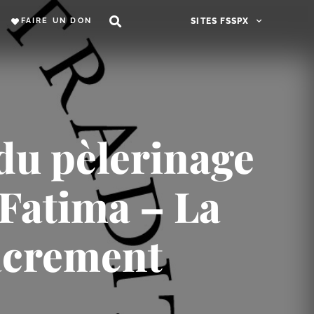
FAIRE UN DON
SITES FSSPX
 du pèlerinage
 Fatima – La
Sacrement