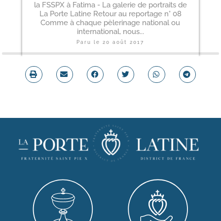
la FSSPX à Fatima - La galerie de portraits de
La Porte Latine Retour au reportage n° 08
Comme à chaque pèlerinage national ou
international, nous...
Paru le
20 août 2017