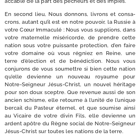
acca­blé de la part des pécheurs et des impies.
En second lieu, Nous don­nons, livrons et consa­
crons, autant qu’il est en notre pou­voir, la Russie à
votre Cœur Immaculé : Nous vous sup­plions, dans
votre mater­nelle misé­ri­corde, de prendre cette
nation sous votre puis­sante pro­tec­tion, d’en faire
votre domaine où vous régniez en Reine, une
terre d’é­lec­tion et de béné­dic­tion. Nous vous
conju­rons de vous sou­mettre si bien cette nation
qu’elle devienne un nou­veau royaume pour
Notre-​Seigneur Jésus-​Christ, un nou­vel héri­tage
pour son doux sceptre. Que reve­nue aus­si de son
ancien schisme, elle retourne à l’u­ni­té de l’u­nique
ber­cail du Pasteur éter­nel, et que sou­mise ain­si
au Vicaire de votre divin Fils, elle devienne un
ardent apôtre du Règne social de Notre-​Seigneur
Jésus-​Christ sur toutes les nations de la terre.