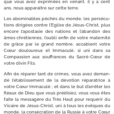
que vous avez expri­mées en venant, il y a cent
ans, nous appa­raître sur cette terre.
Les abo­mi­nables péchés du monde, les per­sé­cu­
tions diri­gées contre l’Eglise de Jésus-​Christ, plus
encore l’a­po­sta­sie des nations et l’a­ban­don des
âmes chré­tiennes, l’ou­bli enfin de votre mater­ni­té
de grâce par le grand nombre, accablent votre
Cœur dou­lou­reux et Immaculé, si uni dans sa
Compassion aux souf­frances du Sacré-​Cœur de
votre divin Fils.
Afin de répa­rer tant de crimes, vous avez deman­
dé l’é­ta­blis­se­ment de la dévo­tion répa­ra­trice à
votre Cœur Immaculé ; et dans le but d’ar­rê­ter les
fléaux de Dieu que vous pré­di­siez, vous vous êtes
faite la mes­sa­gère du Très Haut pour requé­rir du
Vicaire de Jésus-​Christ, uni à tous les évêques du
monde, la consé­cra­tion de la Russie à votre Cœur