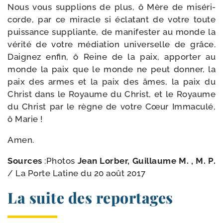
Nous vous sup­plions de plus, ô Mère de misé­ri­
corde, par ce miracle si écla­tant de votre toute
puis­sance sup­pliante, de mani­fes­ter au monde la
véri­té de votre média­tion uni­ver­selle de grâce.
Daignez enfin, ô Reine de la paix, appor­ter au
monde la paix que le monde ne peut don­ner, la
paix des armes et la paix des âmes, la paix du
Christ dans le Royaume du Christ, et le Royaume
du Christ par le règne de votre Cœur Immaculé,
ô Marie !
Amen.
Sources
:Photos
Jean Lorber, Guillaume M. ,
M. P.
/​
La Porte Latine du 20 août 2017
La suite des reportages