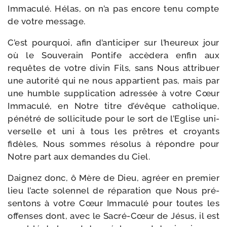
Immaculé. Hélas, on n’a pas encore tenu compte
de votre message.
C’est pour­quoi, afin d’an­ti­ci­per sur l’heu­reux jour
où le Souverain Pontife accè­de­ra enfin aux
requêtes de votre divin Fils, sans Nous attri­buer
une auto­ri­té qui ne nous appar­tient pas, mais par
une humble sup­pli­ca­tion adres­sée à votre Cœur
Immaculé, en Notre titre d’é­vêque catho­lique,
péné­tré de sol­li­ci­tude pour le sort de l’Eglise uni­
ver­selle et uni à tous les prêtres et croyants
fidèles, Nous sommes réso­lus à répondre pour
Notre part aux demandes du Ciel.
Daignez donc, ô Mère de Dieu, agréer en pre­mier
lieu l’acte solen­nel de répa­ra­tion que Nous pré­
sen­tons à votre Cœur Immaculé pour toutes les
offenses dont, avec le Sacré-​Cœur de Jésus, il est