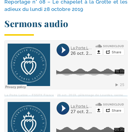
Reportage n° 08 – Le cha­pe­let à la Grotte et les
adieux du lun­di 28 octobre 2019
Sermons audio
La Porte Latine – FSSPX France
·
26 oct. 2019, pèle­ri­nage de Lourdes, ser­mon du samedi