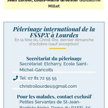
Jean Lorber, Louis-​Marie Grossler
Guillaume
Millet
Pèlerinage international de la
FSSPX à Lourdes
En la fête du Christ-Roi, dernier dimanche
d'octobre (sauf exception)
Secrétariat du pèlerinage
Secrétariat: Etcharry, Ecole Saint-
Michel-Garicoïts
Tel: 07 81 72 55 55
christroilourdes@gmail.com
Pour les malades, contact exclusif
Petites Servantes de St-Jean-
Baptiste Notre-Dame du RAFFLAY