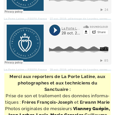
La Porte Latine – FSSPX France
·
27 oct. 2019, pèle­ri­nage de Lourdes, ser­mon du dimanche
La Porte Latine – FSSPX France
·
28 oct. 2019, pèle­ri­nage de Lourdes, ser­mon du lundi
Merci aux repor­ters de La Porte Latine, aux
pho­to­graphes et aux tech­ni­ciens du
Sanctuaire
:
Prise de son et trai­te­ment des don­nées infor­ma­
tiques :
Frères François-​Joseph
et
Erwann Marie
Photos ori­gi­nales de mes­sieurs
Vianney Guépin,