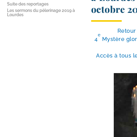
Suite des reportages
octobre 2
Les sermons du pèlerinage 2019 à
Lourdes
Retour 
e
4
Mystère glo­r
Accès à tous les