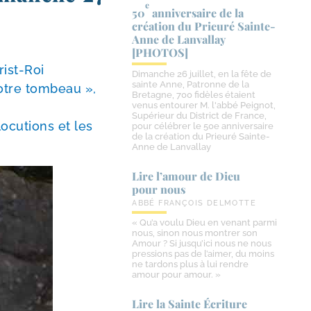
e
50
anniversaire de la
création du Prieuré Sainte-​
Anne de Lanvallay
[PHOTOS]
ist-​Roi
Dimanche 26 juillet, en la fête de
sainte Anne, Patronne de la
otre tom­beau »,
Bretagne, 700 fidèles étaient
venus entourer M. l'abbé Peignot,
Supérieur du District de France,
o­cu­tions et les
pour célébrer le 50e anniversaire
de la création du Prieuré Sainte-
Anne de Lanvallay
Lire l’amour de Dieu
pour nous
ABBÉ FRANÇOIS DELMOTTE
« Qu’a voulu Dieu en venant parmi
nous, sinon nous montrer son
Amour ? Si jusqu’ici nous ne nous
pressions pas de l’aimer, du moins
ne tardons plus à lui rendre
amour pour amour. »
Lire la Sainte Écriture