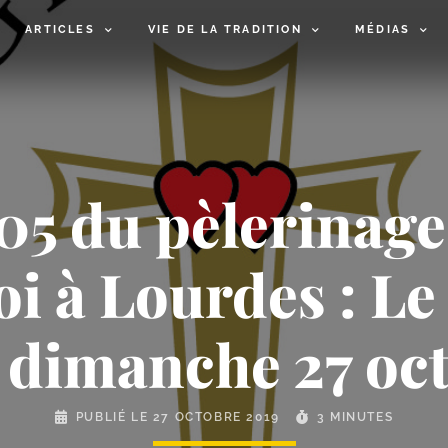
ARTICLES
VIE DE LA TRADITION
MÉDIAS
05 du pèlerinage
oi à Lourdes : Le 
 dimanche 27 oc
PUBLIÉ LE
27 OCTOBRE 2019
3 MINUTES