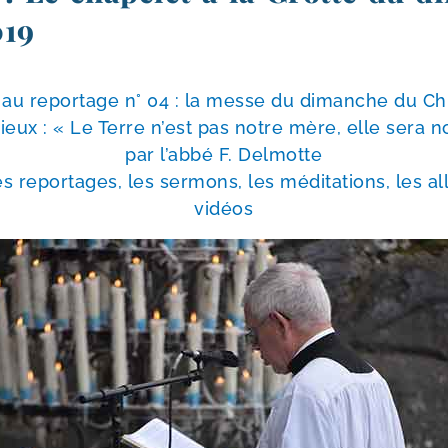
019
au repor­tage n° 04 : la messe du dimanche du Chr
ieux : « Le Terre n’est pas notre mère, elle sera n
par l’ab­bé F. Delmotte
 repor­tages, les ser­mons, les médi­ta­tions, les all
vidéos