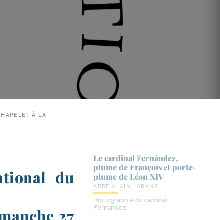
CHAPELET À LA
Le cardinal Fernández,
plume de François et porte-​
ational du
plume de Léon XIV
ABBÉ ALAIN LORANS
Bibliographie du cardinal
Fernandez
dimanche 27