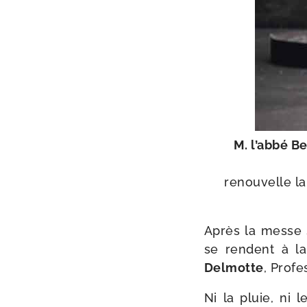
M. l’ab­bé B
renou­velle la
Après la messe s
se rendent à la
Delmotte
, Prof
Ni la pluie, ni 