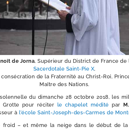
enoît de Jorna
, Supérieur du District de France de
Sacerdotale Saint-​Pie X
,
 consé­cra­tion de la Fraternité au Christ-​Roi, Princ
Maître des Nations.
olen­nelle du dimanche 28 octobre 2018, les mil­l
 Grotte pour réci­ter
le cha­pe­let médi­té
par
M.
esseur à
l’é­cole Saint-​Joseph-​des-​Carmes de Montr
le froid – et même la neige dans le début de la