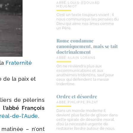
ABBÉ LOUIS-EDOUARD
MEUGNIOT
C’est un texte toujours vivant ; il
nous communique les pensées du
Dieu qui aime nos âmes comme
un Père.
Rome condamne
canoniquement, mais se tait
doctrinalement
ABBÉ ALAIN LORANS
 la
Fraternité
On ne reviendra plus aux
excommunications et aux
anathèmes tridentins, sauf pour
e de la paix et
ceux qui défendent la messe
tridentine.
Ordre et désordre
iers de pèle­rins
ABBÉ PHILIPPE PAZAT
 l’ab­bé François
Dans un monde moderne il
éal-​de-​l’Aude
.
devient plus facile de glisser dans
cette spirale de désordre moral,
d’où la nécessité urgente de
 mati­née – n’ont
restaurer l’ordre autour de nous.