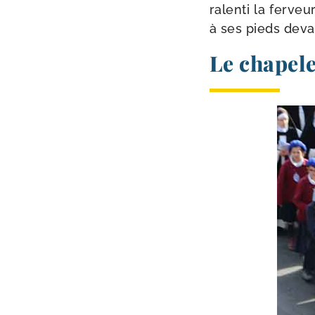
ralen­ti la fer­v
à ses pieds deva
Le chapele