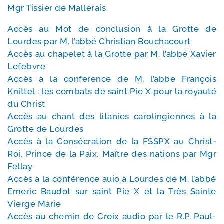
Mgr Tissier de Mallerais
Accès au Mot de conclu­sion à la Grotte de
Lourdes par M. l’ab­bé Christian Bouchacourt
Accès au cha­pe­let à la Grotte par M. l’ab­bé Xavier
Lefebvre
Accès à la confé­rence de M. l’ab­bé François
Knittel : les com­bats de saint Pie X pour la royau­té
du Christ
Accès au chant des lita­nies caro­lin­giennes à la
Grotte de Lourdes
Accès à la Consécration de la FSSPX au Christ-​
Roi, Prince de la Paix, Maître des nations par Mgr
Fellay
Accès à la confé­rence auio à Lourdes de M. l’ab­bé
Emeric Baudot sur saint Pie X et la Très Sainte
Vierge Marie
Accès au che­min de Croix audio par le R.P. Paul-​