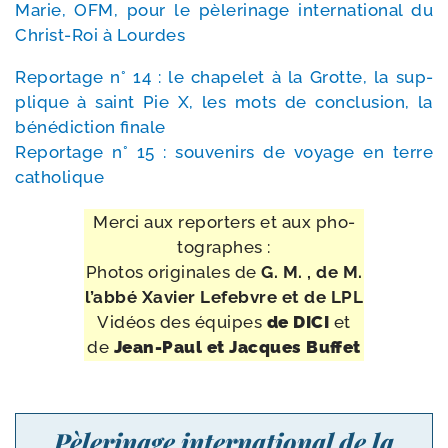
Marie, OFM, pour le pèle­ri­nage inter­na­tio­nal du
Christ-​Roi à Lourdes
Reportage n° 14 : le cha­pe­let à la Grotte, la sup­
plique à saint Pie X, les mots de conclu­sion, la
béné­dic­tion finale
Reportage n° 15 : sou­ve­nirs de voyage en terre
catholique
Merci aux repor­ters et aux pho­
to­graphes
:
Photos ori­gi­nales de
G. M. , de M.
l’ab­bé Xavier Lefebvre et de LPL
Vidéos des équipes
de DICI
et
de
Jean-​Paul et Jacques Buffet
Pèlerinage international de la