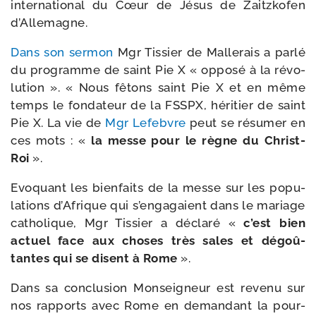
inter­na­tio­nal du Cœur de Jésus de Zaitzkofen
d’Allemagne.
Dans son ser­mon
Mgr Tissier de Mallerais a par­lé
du pro­gramme de saint Pie X « oppo­sé à la révo­
lu­tion ». « Nous fêtons saint Pie X et en même
temps le fon­da­teur de la FSSPX, héri­tier de saint
Pie X. La vie de
Mgr Lefebvre
peut se résu­mer en
ces mots : «
la messe pour le règne du Christ-​
Roi
».
Evoquant les bien­faits de la messe sur les popu­
la­tions d’Afrique qui s’en­ga­gaient dans le mariage
catho­lique, Mgr Tissier a décla­ré «
c’est bien
actuel face aux choses très sales et dégoû­
tantes qui se disent à Rome
».
Dans sa conclu­sion Monseigneur est reve­nu sur
nos rap­ports avec Rome en deman­dant la pour­