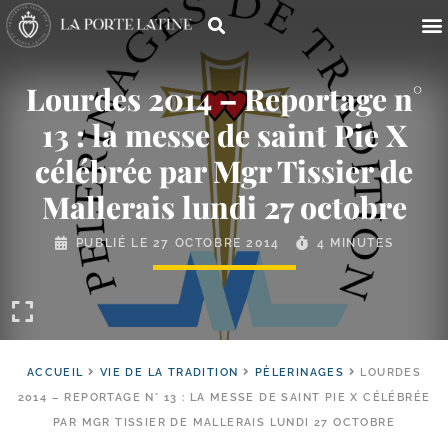
Lourdes 2014 – Reportage n°
13 : la messe de saint Pie X
célébrée par Mgr Tissier de
Mallerais lundi 27 octobre
PUBLIÉ LE
27 OCTOBRE 2014
4 MINUTES
ACCUEIL
VIE DE LA TRADITION
PÈLERINAGES
LOURDES
2014 – REPORTAGE N° 13 : LA MESSE DE SAINT PIE X CÉLÉBRÉE
PAR MGR TISSIER DE MALLERAIS LUNDI 27 OCTOBRE