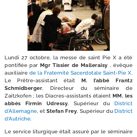
Lundi 27 octobre, la messe de saint Pie X a été
pon­ti­fiée par
Mgr Tissier de Malleraisy
, évêque
auxi­liaire
de la Fraternité Sacerdotale Saint-​Pie X
.
Le Prêtre-​assistant était
M. l’ab­bé Frantz
Schmidberger
, Directeur du sémi­naire de
Zaitzkofen ; les Diacres-​assistants étaient
MM. les
abbés Firmin Udressy
, Supérieur du
District
d’Allemagne
, et
Stefan Frey
, Supérieur du
District
d’Autriche
.
Le ser­vice litur­gique était assu­ré par le sémi­naire