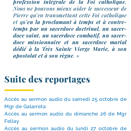
pro­fes­sion inté­grale de la Foi catho­lique
.
Nous ne pou­vons mieux aider le suc­ces­seur de
Pierre qu’en trans­met­tant cette Foi catho­lique
et qu’
en la pro­cla­mant à temps et à contre­
temps par un sacer­doce doc­tri­nal, un sacer­
doce saint, un sacer­doce com­ba­tif, un sacer­
doce mis­sion­naire et un sacer­doce marial
dédié à la Très Sainte Vierge Marie, à son
apos­to­lat et à son règne
. »
Suite des reportages
Accès au ser­mon audio du same­di 25 octobre de
Mgr de Galarreta
Accès au ser­mon audio du dimanche 26 de Mgr
Fellay
Accès au ser­mon audio du lun­di 27 octobre de