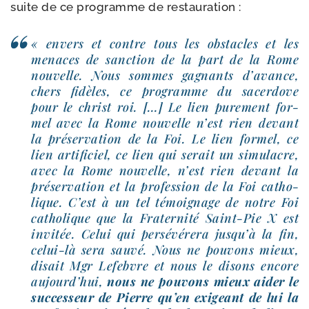
suite de ce pro­gramme de restauration :
« envers et contre tous les obs­tacles et les
menaces de sanc­tion de la part de la Rome
nou­velle. Nous sommes gagnants d’a­vance,
chers fidèles, ce pro­gramme du sacer­dove
pour le christ roi. […] Le lien pure­ment for­
mel avec la Rome nou­velle n’est rien devant
la pré­ser­va­tion de la Foi. Le lien for­mel, ce
lien arti­fi­ciel, ce lien qui serait un simu­lacre,
avec la Rome nou­velle, n’est rien devant la
pré­ser­va­tion et la pro­fes­sion de la Foi catho­
lique. C’est à un tel témoi­gnage de notre Foi
catho­lique que la Fraternité Saint-​Pie X est
invi­tée. Celui qui per­sé­vé­re­ra jus­qu’à la fin,
celui-​là sera sau­vé. Nous ne pou­vons mieux,
disait Mgr Lefebvre et nous le disons encore
aujourd’­hui,
nous ne pou­vons mieux aider le
suc­ces­seur de Pierre qu’en exi­geant de lui la