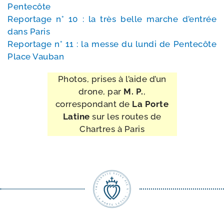
Pentecôte
Reportage n° 10 : la très belle marche d’en­trée
dans Paris
Reportage n° 11 : la messe du lun­di de Pentecôte
Place Vauban
Photos, prises à l’aide d’un
drone, par
M. P.
,
cor­res­pon­dant de
La Porte
Latine
sur les routes de
Chartres à Paris