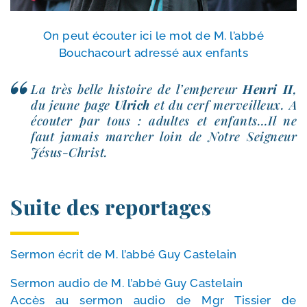
On peut écou­ter ici le mot de M. l’ab­bé
Bouchacourt adres­sé aux enfants
La très belle his­toire de l’empereur
Henri II
,
du jeune page
Ulrich
et du cerf mer­veilleux. A
écou­ter par tous : adultes et enfants…Il ne
faut jamais mar­cher loin de Notre Seigneur
Jésus-Christ.
Suite des reportages
Sermon écrit de M. l’ab­bé Guy Castelain
Sermon audio de M. l’ab­bé Guy Castelain
Accès au ser­mon audio de Mgr Tissier de