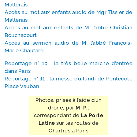
Mallerais
Accès au mot aux enfants audio de Mgr Tissier de
Mallerais
Accès au mot aux enfants de M. l’ab­bé Christian
Bouchacourt
Accès au ser­mon audio de M. l’ab­bé François-​
Marie Chautard
Reportage n° 10 : la très belle marche d’en­trée
dans Paris
Reportage n° 11 : la messe du lun­di de Pentecôte
Place Vauban
Photos, prises à l’aide d’un
drone, par
M. P.
,
cor­res­pon­dant de
La Porte
Latine
sur les routes de
Chartres à Paris