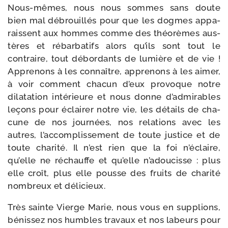
Nous-​mêmes, nous nous sommes sans doute
bien mal débrouillés pour que les dogmes appa­
raissent aux hommes comme des théo­rèmes aus­
tères et rébar­ba­tifs alors qu’ils sont tout le
contraire, tout débor­dants de lumière et de vie !
Apprenons à les connaître, appre­nons à les aimer,
à voir com­ment cha­cun d’eux pro­voque notre
dila­ta­tion inté­rieure et nous donne d’ad­mi­rables
leçons pour éclai­rer notre vie, les détails de cha­
cune de nos jour­nées, nos rela­tions avec les
autres, l’ac­com­plis­se­ment de toute jus­tice et de
toute cha­ri­té. Il n’est rien que la foi n’é­claire,
qu’elle ne réchauffe et qu’elle n’a­dou­cisse : plus
elle croît, plus elle pousse des fruits de cha­ri­té
nom­breux et délicieux.
Très sainte Vierge Marie, nous vous en sup­plions,
bénis­sez nos humbles tra­vaux et nos labeurs pour