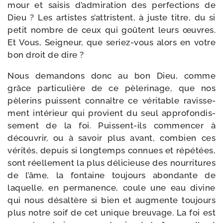
mour et sai­sis d’ad­mi­ra­tion des per­fec­tions de
Dieu ? Les artistes s’at­tristent, à juste titre, du si
petit nombre de ceux qui goûtent leurs œuvres.
Et Vous, Seigneur, que seriez-​vous alors en votre
bon droit de dire ?
Nous deman­dons donc au bon Dieu, comme
grâce par­ti­cu­lière de ce pèle­ri­nage, que nos
pèle­rins puissent connaître ce véri­table ravis­se­
ment inté­rieur qui pro­vient du seul appro­fon­dis­
se­ment de la foi. Puissent-​ils com­men­cer à
décou­vrir, ou à savoir plus avant, com­bien ces
véri­tés, depuis si long­temps connues et répé­tées,
sont réel­le­ment la plus déli­cieuse des nour­ri­tures
de l’âme, la fon­taine tou­jours abon­dante de
laquelle, en per­ma­nence, coule une eau divine
qui nous désal­tère si bien et aug­mente tou­jours
plus notre soif de cet unique breu­vage. La foi est