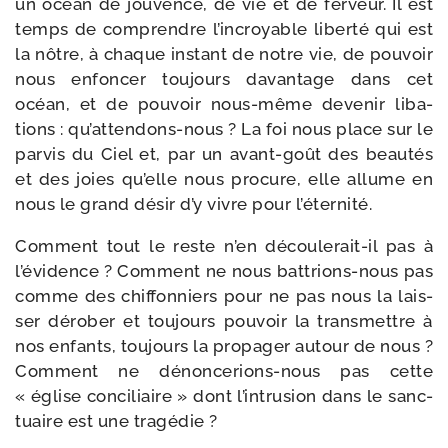
un océan de jou­vence, de vie et de fer­veur. Il est
temps de com­prendre l’in­croyable liber­té qui est
la nôtre, à chaque ins­tant de notre vie, de pou­voir
nous enfon­cer tou­jours davan­tage dans cet
océan, et de pou­voir nous-​même deve­nir liba­
tions : qu’attendons-​nous ? La foi nous place sur le
par­vis du Ciel et, par un avant-​goût des beau­tés
et des joies qu’elle nous pro­cure, elle allume en
nous le grand désir d’y vivre pour l’éternité.
Comment tout le reste n’en découlerait-​il pas à
l’é­vi­dence ? Comment ne nous battrions-​nous pas
comme des chif­fon­niers pour ne pas nous la lais­
ser déro­ber et tou­jours pou­voir la trans­mettre à
nos enfants, tou­jours la pro­pa­ger autour de nous ?
Comment ne dénoncerions-​nous pas cette
« église conci­liaire » dont l’in­tru­sion dans le sanc­
tuaire est une tragédie ?