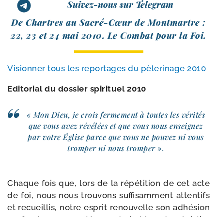
Suivez-nous sur Telegram
De Chartres au Sacré-​Cœur de Montmartre :
22, 23 et 24 mai 2010. Le Combat pour la Foi.
Visionner tous les repor­tages du pèle­ri­nage 2010
Editorial du dos­sier spi­ri­tuel 2010
« Mon Dieu, je crois fer­me­ment à toutes les véri­tés
que vous avez révé­lées et que vous nous ensei­gnez
par votre Église parce que vous ne pou­vez ni vous
trom­per ni nous tromper ».
Chaque fois que, lors de la répé­ti­tion de cet acte
de foi, nous nous trou­vons suf­fi­sam­ment atten­tifs
et recueillis, notre esprit renou­velle son adhé­sion