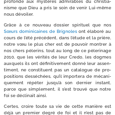
pro­fonde aux mys­tères admi­rables du chris­tia­
nisme que Dieu a pris le soin de venir Lui-​même
nous dévoiler.
Grâce à ce nou­veau dos­sier spi­ri­tuel que nos
Sœurs domi­ni­caines de Brignoles
ont éla­bo­ré au
cours de l’é­té pré­cé­dent, dans l’é­tude et la prière,
notre vœu le plus cher est de pou­voir mon­trer à
nos chers pèle­rins, tout au long de ce pèle­ri­nage
2010, que les véri­tés de leur Credo, les dogmes
aux­quels ils ont défi­ni­ti­ve­ment don­né leur assen­
ti­ment, ne consti­tuent pas un cata­logue de pro­
po­si­tions des­sé­chées, qu’il impor­te­ra de méca­ni­
que­ment répé­ter jus­qu’à son der­nier ins­tant,
parce que sim­ple­ment, il s’est trou­vé que notre
foi se décli­nait ainsi.
Certes, croire toute sa vie de cette manière est
déjà un pre­mier degré de foi et il n’est pas de