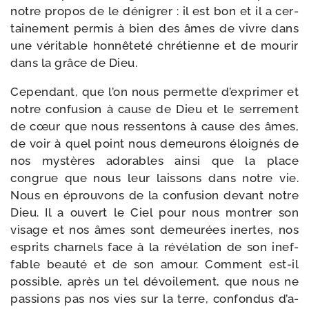
notre pro­pos de le déni­grer : il est bon et il a cer­
tai­ne­ment per­mis à bien des âmes de vivre dans
une véri­table hon­nê­te­té chré­tienne et de mou­rir
dans la grâce de Dieu.
Cependant, que l’on nous per­mette d’ex­pri­mer et
notre confu­sion à cause de Dieu et le ser­re­ment
de cœur que nous res­sen­tons à cause des âmes,
de voir à quel point nous demeu­rons éloi­gnés de
nos mys­tères ado­rables ain­si que la place
congrue que nous leur lais­sons dans notre vie.
Nous en éprou­vons de la confu­sion devant notre
Dieu. Il a ouvert le Ciel pour nous mon­trer son
visage et nos âmes sont demeu­rées inertes, nos
esprits char­nels face à la révé­la­tion de son inef­
fable beau­té et de son amour. Comment est-​il
pos­sible, après un tel dévoi­le­ment, que nous ne
pas­sions pas nos vies sur la terre, confon­dus d’a­