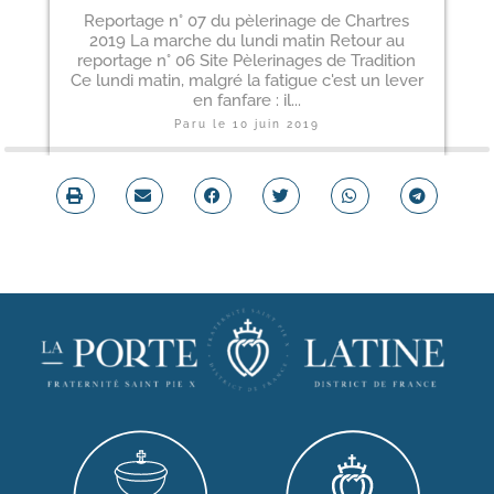
Reportage n° 07 du pèlerinage de Chartres
2019 La marche du lundi matin Retour au
reportage n° 06 Site Pèlerinages de Tradition
Ce lundi matin, malgré la fatigue c'est un lever
en fanfare : il...
Paru le
10 juin 2019