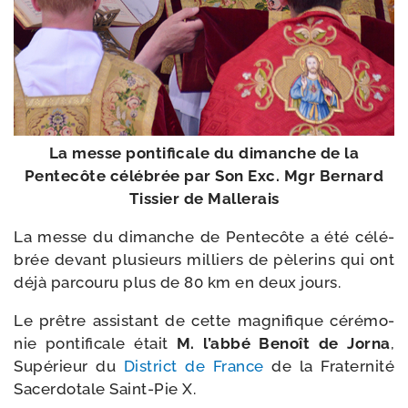
La messe pon­ti­fi­cale du dimanche de la
Pentecôte célé­brée par Son Exc. Mgr Bernard
Tissier de Mallerais
La messe du dimanche de Pentecôte a été célé­
brée devant plu­sieurs mil­liers de pèle­rins qui ont
déjà par­cou­ru plus de 80 km en deux jours.
Le prêtre assis­tant de cette magni­fique céré­mo­
nie pon­ti­fi­cale était
M. l’ab­bé Benoît de Jorna
,
Supérieur du
District de France
de la Fraternité
Sacerdotale Saint-​Pie X.