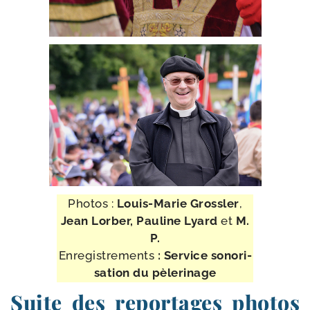
Photos :
Louis-​Marie Grossler
,
Jean Lorber, Pauline Lyard
et
M.
P.
Enregistrements
: Service sono­ri­
sa­tion du pèlerinage
Suite des reportages photos