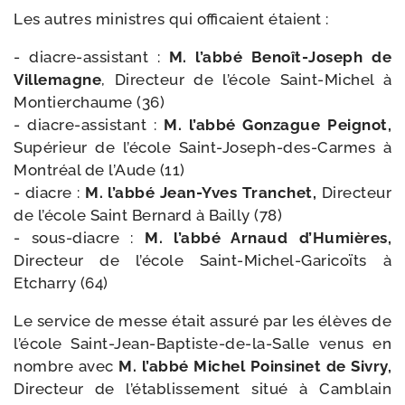
Les autres ministres qui offi­caient étaient :
- diacre-​assistant :
M. l’ab­bé Benoît-​Joseph de
Villemagne
, Directeur de l’é­cole Saint-​Michel à
Montierchaume (36)
- diacre-​assistant :
M. l’ab­bé Gonzague Peignot,
Supérieur de l’é­cole Saint-​Joseph-​des-​Carmes à
Montréal de l’Aude (11)
- diacre :
M. l’ab­bé Jean-​Yves Tranchet,
Directeur
de l’é­cole Saint Bernard à Bailly (78)
- sous-​diacre :
M. l’ab­bé Arnaud d’Humières,
Directeur de l’é­cole Saint-​Michel-​Garicoïts à
Etcharry (64)
Le ser­vice de messe était assu­ré par les élèves de
l’é­cole Saint-​Jean-​Baptiste-​de-​la-​Salle venus en
nombre avec
M. l’ab­bé Michel Poinsinet de Sivry,
Directeur de l’é­ta­blis­se­ment situé à Camblain