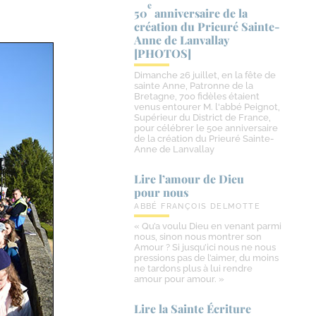
e
50
anniversaire de la
création du Prieuré Sainte-​
Anne de Lanvallay
[PHOTOS]
Dimanche 26 juillet, en la fête de
sainte Anne, Patronne de la
Bretagne, 700 fidèles étaient
venus entourer M. l'abbé Peignot,
Supérieur du District de France,
pour célébrer le 50e anniversaire
de la création du Prieuré Sainte-
Anne de Lanvallay
Lire l’amour de Dieu
pour nous
ABBÉ FRANÇOIS DELMOTTE
« Qu’a voulu Dieu en venant parmi
nous, sinon nous montrer son
Amour ? Si jusqu’ici nous ne nous
pressions pas de l’aimer, du moins
ne tardons plus à lui rendre
amour pour amour. »
Lire la Sainte Écriture