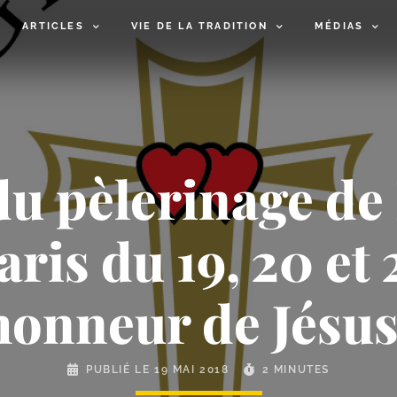
ARTICLES
VIE DE LA TRADITION
MÉDIAS
u pèlerinage de
ris du 19, 20 et
honneur de Jésu
PUBLIÉ LE
19 MAI 2018
2 MINUTES