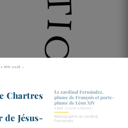
1 MAI 2018 –
Le cardinal Fernández,
e Chartres
plume de François et porte-​
plume de Léon XIV
ABBÉ ALAIN LORANS
r de Jésus-
Bibliographie du cardinal
Fernandez