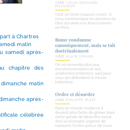
ABBÉ LOUIS-EDOUARD
MEUGNIOT
C’est un texte toujours vivant ; il
nous communique les pensées du
Dieu qui aime nos âmes comme
un Père.
part à Chartres
Rome condamne
ame­di matin
canoniquement, mais se tait
doctrinalement
u same­di après-
ABBÉ ALAIN LORANS
On ne reviendra plus aux
u cha­pitre des
excommunications et aux
anathèmes tridentins, sauf pour
ceux qui défendent la messe
tridentine.
u dimanche matin
Ordre et désordre
 dimanche après-​
ABBÉ PHILIPPE PAZAT
Dans un monde moderne il
devient plus facile de glisser dans
fi­cale célé­brée
cette spirale de désordre moral,
d’où la nécessité urgente de
restaurer l’ordre autour de nous.