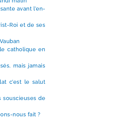
n­di matin
­sante avant l’en­
st-​Roi et de ses
e Vauban
le catho­lique en
­sés, mais jamais
at c’est le salut
s sous­cieuses de
ons-​nous fait ?