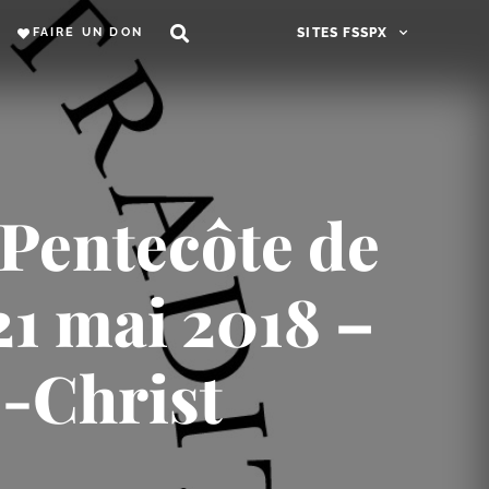
FAIRE UN DON
SITES FSSPX
 Pentecôte de
 21 mai 2018 –
s-Christ