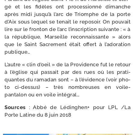
gé et les fidèles ont pro­ces­sion­né dimanche
après midi jus­qu’à l’arc de Triomphe de la porte
d’Aix sous lequel se tenait le repo­soir. On pou­vait
lire sur le fron­ton de l’arc l’ins­crip­tion sui­vante : « à
la répu­blique, Marseille recon­nais­sante » alors
que le Saint Sacrement était offert à l’a­do­ra­tion
publique…
L’autre « clin d’oeil » de la Providence fut le retour
à l’é­glise qui pas­sait par des rues où les pra­ti­
quantes du rama­dan sont – à l’é­vi­dence (voir pho­
to ci-​dessus) – très nom­breuses en voile-​
pantalon ou en voile intégral…
Sources
: Abbé de Lédinghen+ pour LPL /​
La
Porte Latine du 8 juin 2018