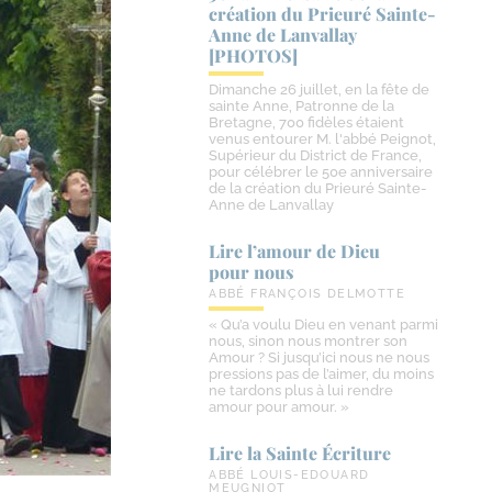
création du Prieuré Sainte-​
Anne de Lanvallay
[PHOTOS]
Dimanche 26 juillet, en la fête de
sainte Anne, Patronne de la
Bretagne, 700 fidèles étaient
venus entourer M. l'abbé Peignot,
Supérieur du District de France,
pour célébrer le 50e anniversaire
de la création du Prieuré Sainte-
Anne de Lanvallay
Lire l’amour de Dieu
pour nous
ABBÉ FRANÇOIS DELMOTTE
« Qu’a voulu Dieu en venant parmi
nous, sinon nous montrer son
Amour ? Si jusqu’ici nous ne nous
pressions pas de l’aimer, du moins
ne tardons plus à lui rendre
amour pour amour. »
Lire la Sainte Écriture
ABBÉ LOUIS-EDOUARD
MEUGNIOT