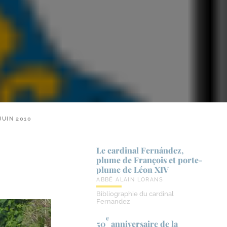
JUIN 2010
Le cardinal Fernández,
plume de François et porte-​
plume de Léon XIV
ABBÉ ALAIN LORANS
Bibliographie du cardinal
Fernandez
e
50
anniversaire de la