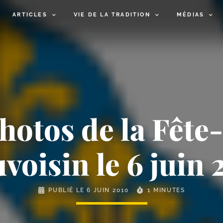
ARTICLES
VIE DE LA TRADITION
MÉDIAS
otos de la Fête-​
voisin le 6 juin 
PUBLIÉ LE
6 JUIN 2010
1 MINUTES