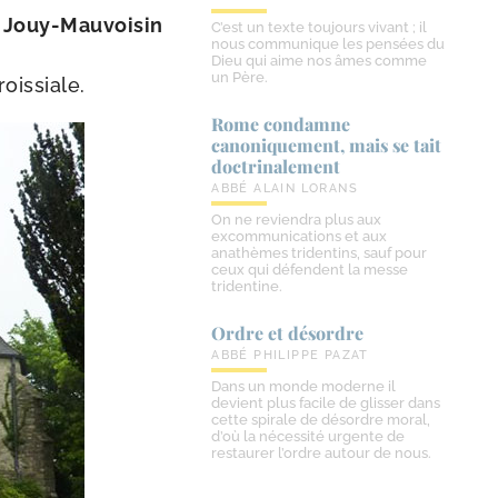
à
Jouy-​Mauvoisin
C’est un texte toujours vivant ; il
nous communique les pensées du
Dieu qui aime nos âmes comme
un Père.
roissiale.
Rome condamne
canoniquement, mais se tait
doctrinalement
ABBÉ ALAIN LORANS
On ne reviendra plus aux
excommunications et aux
anathèmes tridentins, sauf pour
ceux qui défendent la messe
tridentine.
Ordre et désordre
ABBÉ PHILIPPE PAZAT
Dans un monde moderne il
devient plus facile de glisser dans
cette spirale de désordre moral,
d’où la nécessité urgente de
restaurer l’ordre autour de nous.