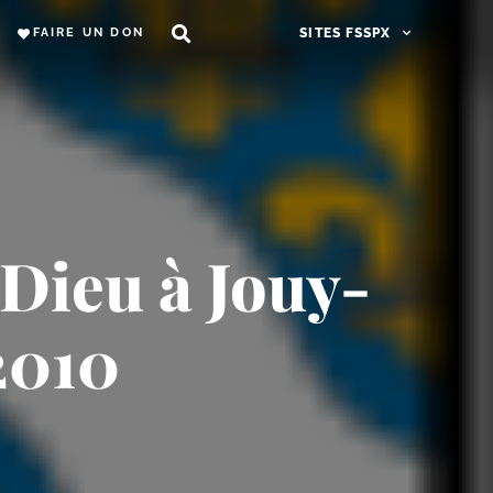
FAIRE UN DON
SITES FSSPX
Dieu à Jouy-​
2010