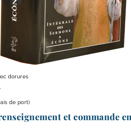
vec dorures
r
rais de port)
 renseignement et commande en