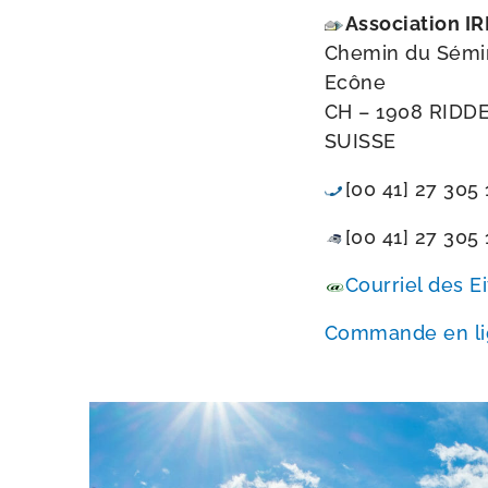
Association IR
Chemin du Sémin
Ecône
CH – 1908 RIDD
SUISSE
[00 41] 27 305
[00 41] 27 305 
Courriel des Ei
Commande en lign