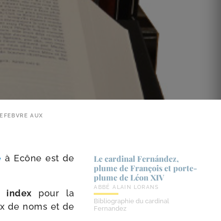
LEFEBVRE AUX
e
à Ecône est de
Le cardinal Fernández,
plume de François et porte-​
plume de Léon XIV
ABBÉ ALAIN LORANS
t index
pour la
Bibliographie du cardinal
ndex de noms et de
Fernandez