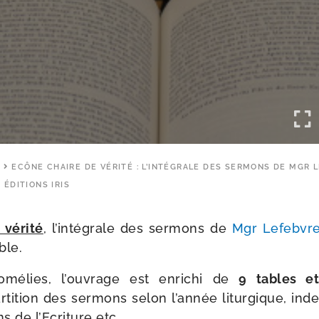
S
ECÔNE CHAIRE DE VÉRITÉ : L’INTÉGRALE DES SERMONS DE MGR 
ÉDITIONS IRIS
véri­té
, l’intégrale des ser­mons de
Mgr Lefebvr
ble.
mé­lies, l’ouvrage est enri­chi de
9 tables e
­ti­tion des ser­mons selon l’année litur­gique, i
ons de l’Ecriture etc.