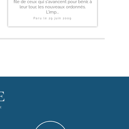
file de ceux qui s'avancent pour bénir, à
leur tour, les nouveaux ordonnés.
L'imp...
Paru le
29 juin 2009