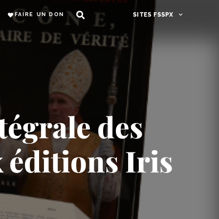
FAIRE UN DON
SITES FSSPX
ntégrale des
éditions Iris