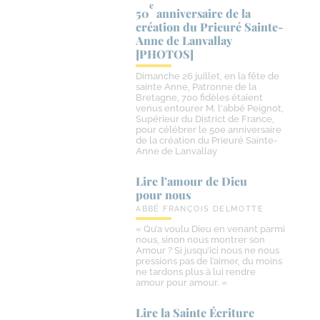
e
50
anniversaire de la
création du Prieuré Sainte-​
Anne de Lanvallay
[PHOTOS]
Dimanche 26 juillet, en la fête de
sainte Anne, Patronne de la
Bretagne, 700 fidèles étaient
venus entourer M. l'abbé Peignot,
Supérieur du District de France,
pour célébrer le 50e anniversaire
de la création du Prieuré Sainte-
Anne de Lanvallay
Lire l’amour de Dieu
pour nous
ABBÉ FRANÇOIS DELMOTTE
« Qu’a voulu Dieu en venant parmi
nous, sinon nous montrer son
Amour ? Si jusqu’ici nous ne nous
pressions pas de l’aimer, du moins
ne tardons plus à lui rendre
amour pour amour. »
Lire la Sainte Écriture