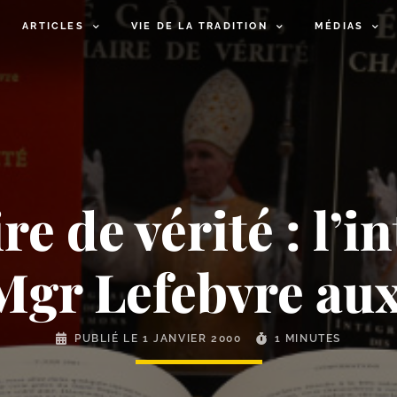
ARTICLES
VIE DE LA TRADITION
MÉDIAS
e de vérité : l’i
gr Lefebvre aux 
PUBLIÉ LE
1 JANVIER 2000
1 MINUTES