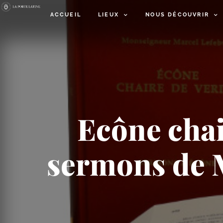
ACCUEIL
LIEUX
NOUS DÉCOUVRIR
Ecône chair
sermons de M