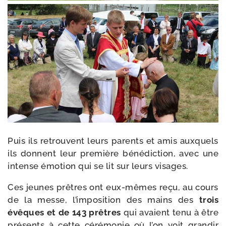
Puis ils retrouvent leurs parents et amis aux­quels
ils donnent leur pre­mière béné­dic­tion, avec une
intense émo­tion qui se lit sur leurs visages.
Ces jeunes prêtres ont eux-​mêmes reçu, au cours
de la messe, l’imposition des mains des
trois
évêques et de 143 prêtres
qui avaient tenu à être
pré­sents à cette céré­mo­nie où l’on voit gran­dir