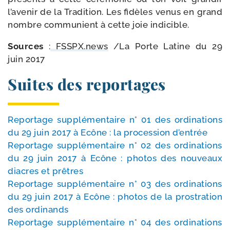
l’avenir de la Tradition. Les fidèles venus en grand
nombre com­mu­nient à cette joie indicible.
Sources
:
FSSPX​.news
/​
La Porte Latine du 29
juin 2017
Suites des reportages
Reportage sup­plé­men­taire n° 01 des ordi­na­tions
du 29 juin 2017 à Ecône : la pro­ces­sion d’entrée
Reportage sup­plé­men­taire n° 02 des ordi­na­tions
du 29 juin 2017 à Ecône : pho­tos des nou­veaux
diacres et prêtres
Reportage sup­plé­men­taire n° 03 des ordi­na­tions
du 29 juin 2017 à Ecône : pho­tos de la pros­tra­tion
des ordinands
Reportage sup­plé­men­taire n° 04 des ordi­na­tions