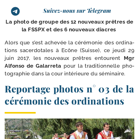
Suivez-nous sur Telegram
La pho­to de groupe des 12 nou­veaux prêtres de
la FSSPX et des 6 nou­veaux diacres
Alors que s’est ache­vée la céré­mo­nie des ordi­na­
tions sacer­do­tales à Ecône (Suisse), ce jeu­di 29
juin 2017, les nou­veaux prêtres entourent
Mgr
Alfonso de Galarreta
pour la tra­di­tion­nelle pho­
to­gra­phie dans la cour inté­rieure du séminaire.
Reportage photos n° 03 de la
cérémonie des ordinations