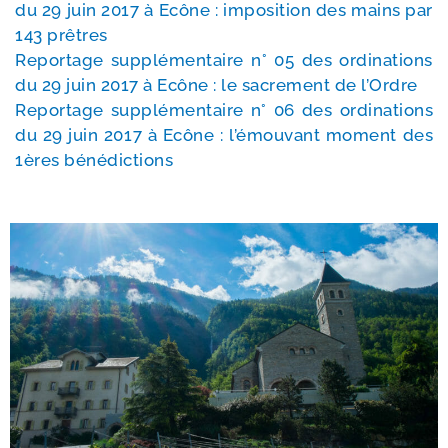
du 29 juin 2017 à Ecône : impo­si­tion des mains par
143 prêtres
Reportage sup­plé­men­taire n° 05 des ordi­na­tions
du 29 juin 2017 à Ecône : le sacre­ment de l’Ordre
Reportage sup­plé­men­taire n° 06 des ordi­na­tions
du 29 juin 2017 à Ecône : l’é­mou­vant moment des
1ères bénédictions