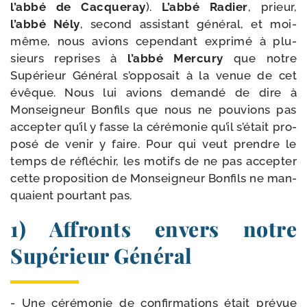
l’abbé de Cacqueray
).
L’abbé Radier
, prieur,
l’abbé Nély
, second assis­tant géné­ral, et moi-​
même, nous avions cepen­dant expri­mé à plu­
sieurs reprises à
l’abbé Mercury
que notre
Supérieur Général s’opposait à la venue de cet
évêque. Nous lui avions deman­dé de dire à
Monseigneur Bonfils que nous ne pou­vions pas
accep­ter qu’il y fasse la céré­mo­nie qu’il s’était pro­
po­sé de venir y faire. Pour qui veut prendre le
temps de réflé­chir, les motifs de ne pas accep­ter
cette pro­po­si­tion de Monseigneur Bonfils ne man­
quaient pour­tant pas.
1) Affronts envers notre
Supérieur Général
- Une céré­mo­nie de confir­ma­tions était pré­vue