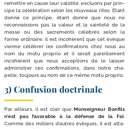
remettre en cause leur vali­di­té, excluons par prin­
cipe la célé­bra­tion selon les nou­veaux rites. Etant
don­né ce prin­cipe, étant don­né que nous ne
recon­nais­sons pas la valeur et la sain­te­té de la
messe ou des sacre­ments célé­brés selon la
forme ordi­naire, il est inco­hé­rent que cet évêque
vienne célé­brer les confir­ma­tions chez nous au
nom du motu pro­prio et il serait pareille­ment
inco­hé­rent que nous accep­tions de le lais­ser
admi­nis­trer ces confir­ma­tions, dans notre cha­
pelle, tou­jours au nom de ce même motu proprio.
3) Confusion doctrinale
Par ailleurs, il est clair que
Monseigneur Bonfils
n’est pas favo­rable à la défense de la Foi
.
Comme des mil­liers d’autres évêques, il est atta­