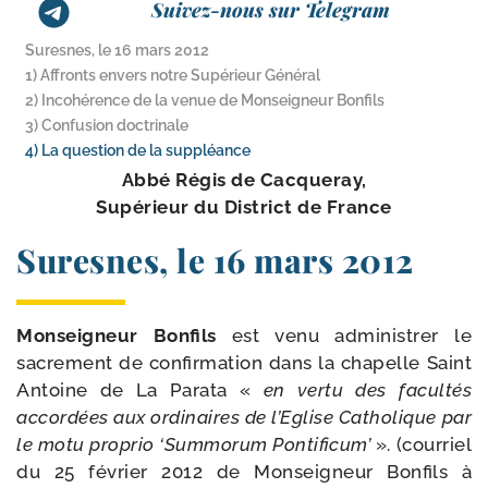
Suivez-nous sur Telegram
Suresnes, le 16 mars 2012
1) Affronts envers notre Supérieur Général
2) Incohérence de la venue de Monseigneur Bonfils
3) Confusion doctrinale
4) La question de la suppléance
Abbé Régis de Cacqueray,
Supérieur du District de France
Suresnes, le 16 mars 2012
Monseigneur Bonfils
est venu admi­nis­trer le
sacre­ment de confir­ma­tion dans la cha­pelle Saint
Antoine de La Parata «
en ver­tu des facul­tés
accor­dées aux ordi­naires de l’Eglise Catholique par
le motu pro­prio ‘Summorum Pontificum’
». (cour­riel
du 25 février 2012 de Monseigneur Bonfils à