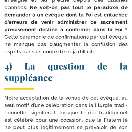
enseigne et les prêche depuis des dizaines
d’années.
Ne voit-​on pas tout le para­doxe de
deman­der à un évêque dont la Foi est enta­chée
d’erreurs de venir admi­nis­trer ce sacre­ment
pré­ci­sé­ment des­ti­né à confir­mer dans la Foi ?
Cette céré­mo­nie de confir­ma­tions par cet évêque
ne manque pas d’augmenter la confu­sion des
esprits dans un contexte déjà difficile.
4) La question de la
suppléance
Notre accep­ta­tion de la venue de cet évêque, au
seul motif d’une célé­bra­tion dans la litur­gie tra­di­
tion­nelle, signi­fie­rait, lorsque le rite tra­di­tion­nel
est célé­bré pour une occa­sion, que la Fraternité
ne peut plus légi­ti­me­ment se pré­va­loir de son