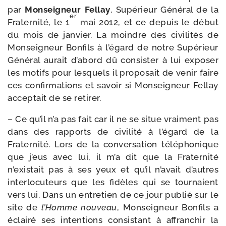
par
Monseigneur Fellay
, Supérieur Général de la
er
Fraternité, le 1
mai 2012, et ce depuis le début
du mois de jan­vier. La moindre des civi­li­tés de
Monseigneur Bonfils à l’égard de notre Supérieur
Général aurait d’abord dû consis­ter à lui expo­ser
les motifs pour les­quels il pro­po­sait de venir faire
ces confir­ma­tions et savoir si Monseigneur Fellay
accep­tait de se retirer.
– Ce qu’il n’a pas fait car il ne se situe vrai­ment pas
dans des rap­ports de civi­li­té à l’égard de la
Fraternité. Lors de la conver­sa­tion télé­pho­nique
que j’eus avec lui, il m’a dit que la Fraternité
n’existait pas à ses yeux et qu’il n’avait d’autres
inter­lo­cu­teurs que les fidèles qui se tour­naient
vers lui. Dans un entre­tien de ce jour publié sur le
site de
l’Homme nou­veau
, Monseigneur Bonfils a
éclai­ré ses inten­tions consis­tant à affran­chir la