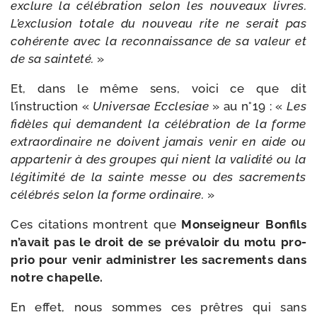
exclure la célé­bra­tion selon les nou­veaux livres.
L’exclusion totale du nou­veau rite ne serait pas
cohé­rente avec la recon­nais­sance de sa valeur et
de sa sain­te­té.
»
Et, dans le même sens, voi­ci ce que dit
l’instruction «
Universae Ecclesiae
» au n°19 : «
Les
fidèles qui demandent la célé­bra­tion de la forme
extra­or­di­naire ne doivent jamais venir en aide ou
appar­te­nir à des groupes qui nient la vali­di­té ou la
légi­ti­mi­té de la sainte messe ou des sacre­ments
célé­brés selon la forme ordi­naire.
»
Ces cita­tions montrent que
Monseigneur Bonfils
n’avait pas le droit de se pré­va­loir du motu pro­
prio pour venir admi­nis­trer les sacre­ments dans
notre chapelle.
En effet, nous sommes ces prêtres qui sans