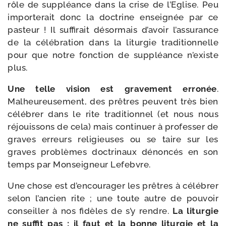
rôle de sup­pléance dans la crise de l’Eglise. Peu
impor­te­rait donc la doc­trine ensei­gnée par ce
pas­teur ! Il suf­fi­rait désor­mais d’avoir l’assurance
de la célé­bra­tion dans la litur­gie tra­di­tion­nelle
pour que notre fonc­tion de sup­pléance n’existe
plus.
Une telle vision est gra­ve­ment erro­née
.
Malheureusement, des prêtres peuvent très bien
célé­brer dans le rite tra­di­tion­nel (et nous nous
réjouis­sons de cela) mais conti­nuer à pro­fes­ser de
graves erreurs reli­gieuses ou se taire sur les
graves pro­blèmes doc­tri­naux dénon­cés en son
temps par Monseigneur Lefebvre.
Une chose est d’encourager les prêtres à célé­brer
selon l’ancien rite ; une toute autre de pou­voir
conseiller à nos fidèles de s’y rendre.
La litur­gie
ne suf­fit pas ; il faut et la bonne litur­gie et la