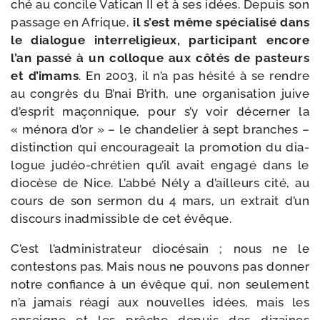
ché au concile Vatican II et à ses idées. Depuis son
pas­sage en Afrique,
il s’est même spé­cia­li­sé dans
le dia­logue inter­re­li­gieux, par­ti­ci­pant encore
l’an pas­sé à un col­loque aux côtés de pas­teurs
et d’imams
. En 2003, il n’a pas hési­té à se rendre
au congrès du B’nai B’rith, une orga­ni­sa­tion juive
d’esprit maçon­nique, pour s’y voir décer­ner la
« méno­ra d’or » – le chan­de­lier à sept branches –
dis­tinc­tion qui encou­ra­geait la pro­mo­tion du dia­
logue judéo-​chrétien qu’il avait enga­gé dans le
dio­cèse de Nice. L’abbé Nély a d’ailleurs cité, au
cours de son ser­mon du 4 mars, un extrait d’un
dis­cours inad­mis­sible de cet évêque.
C’est l’administrateur dio­cé­sain ; nous ne le
contes­tons pas. Mais nous ne pou­vons pas don­ner
notre confiance à un évêque qui, non seule­ment
n’a jamais réagi aux nou­velles idées, mais les