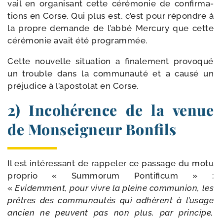
vail en orga­ni­sant cette céré­mo­nie de confir­ma­
tions en Corse. Qui plus est, c’est pour répondre à
la propre demande de l’abbé Mercury que cette
céré­mo­nie avait été programmée.
Cette nou­velle situa­tion a fina­le­ment pro­vo­qué
un trouble dans la com­mu­nau­té et a cau­sé un
pré­ju­dice à l’apostolat en Corse.
2) Incohérence de la venue
de Monseigneur Bonfils
Il est inté­res­sant de rap­pe­ler ce pas­sage du motu
pro­prio « Summorum Pontificum » :
«
Evidemment, pour vivre la pleine com­mu­nion, les
prêtres des com­mu­nau­tés qui adhèrent à l’usage
ancien ne peuvent pas non plus, par prin­cipe,