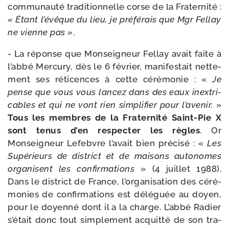
com­mu­nau­té tra­di­tion­nelle corse de la Fraternité :
« Étant l’évêque du lieu, je pré­fé­rais que Mgr Fellay
ne vienne pas »
.
- La réponse que Monseigneur Fellay avait faite à
l’abbé Mercury, dès le 6 février, mani­fes­tait net­te­
ment ses réti­cences à cette céré­mo­nie : «
Je
pense que vous vous lan­cez dans des eaux inex­tri­
cables et qui ne vont rien sim­pli­fier pour l’avenir.
»
Tous les membres de la Fraternité Saint-​Pie X
sont tenus d’en res­pec­ter les règles
. Or
Monseigneur Lefebvre l’avait bien pré­ci­sé : «
Les
Supérieurs de dis­trict et de mai­sons auto­nomes
orga­nisent les confir­ma­tions
» (4 juillet 1988).
Dans le dis­trict de France, l’organisation des céré­
mo­nies de confir­ma­tions est délé­guée au doyen,
pour le doyen­né dont il a la charge. L’abbé Radier
s’était donc tout sim­ple­ment acquit­té de son tra­