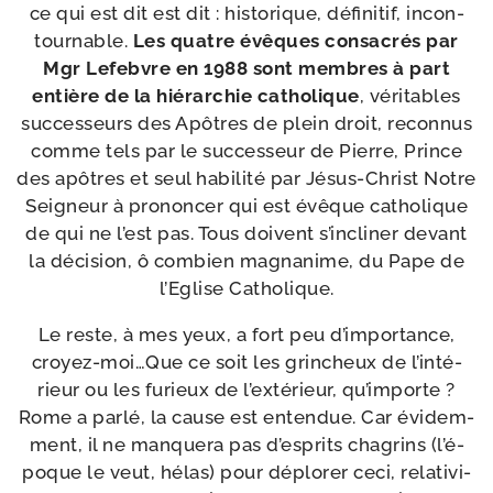
ce qui est dit est dit : his­to­rique, défi­ni­tif, incon­
tour­nable.
Les quatre évêques consa­crés par
Mgr Lefebvre en 1988 sont membres à part
entière de la hié­rar­chie catho­lique
, véri­tables
suc­ces­seurs des Apôtres de plein droit, recon­nus
comme tels par le suc­ces­seur de Pierre, Prince
des apôtres et seul habi­li­té par Jésus-​Christ Notre
Seigneur à pro­non­cer qui est évêque catho­lique
de qui ne l’est pas. Tous doivent s’in­cli­ner devant
la déci­sion, ô com­bien magna­nime, du Pape de
l’Eglise Catholique.
Le reste, à mes yeux, a fort peu d’im­por­tance,
croyez-moi…Que ce soit les grin­cheux de l’in­té­
rieur ou les furieux de l’ex­té­rieur, qu’im­porte ?
Rome a par­lé, la cause est enten­due. Car évi­dem­
ment, il ne man­que­ra pas d’es­prits cha­grins (l’é­
poque le veut, hélas) pour déplo­rer ceci, rela­ti­vi­