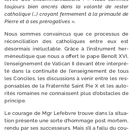
tou­jours bien ancrés dans la volon­té de res­ter
catho­lique (…) croyant fer­me­ment à la pri­mau­té de
Pierre et à ses pré­ro­ga­tives
».
Nous sommes convain­cus que ce pro­ces­sus de
récon­ci­lia­tion des catho­liques entre eux est
désor­mais iné­luc­table. Grâce à l’ins­tru­ment her­
mé­neu­tique que nous a offert le pape Benoît XVI,
l’en­sei­gne­ment de Vatican II devant être inter­pré­
té dans la conti­nui­té de l’en­sei­gne­ment de tous
les Conciles, les dis­cus­sions à venir entre les res­
pon­sables de la Fraternité Saint Pie X et les auto­
ri­tés romaines ne connaissent plus d’obs­tacles de
principe.
Le cou­rage de Mgr Lefebvre trouve dans la situa­
tion pré­sente une sorte d’hom­mage post mor­tem,
ren­du par ses suc­ces­seurs. Mais s’il a fal­lu du cou­