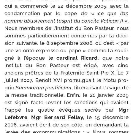
qui a com­men­cé le 22 décembre 2005, avec la
condam­na­tion par le pape de «
ce que l’on
nomme abu­si­ve­ment l’es­prit du concile Vatican II
».
Nous membres de l’Institut du Bon Pasteur, nous
sommes par­ti­cu­liè­re­ment concer­nés par la déci­
sion sui­vante, le 8 sep­tembre 2006, ou c’est « par
une volon­té expresse du pape » comme l’a sou­li­
gné à l’é­poque
le car­di­nal Ricard
, que notre
Institut du Bon Pasteur est éri­gé, avec cinq
anciens prêtres de la Fraternité Saint-​Pie X. Le 7
juillet 2007, Benoît XVI pro­mul­guait le Motu pro­
prio
Summorum pon­ti­fi­cum
, libé­ra­li­sant l’u­sage de
la messe tra­di­tion­nelle. Enfin, le 21 jan­vier 2009
est signé l’acte levant les sanc­tions qui avaient
frap­pé les quatre évêques sacrés par
Mgr
Lefebvre
.
Mgr Bernard Fellay,
le 15 décembre
2008, avaient écrit de son côté, en deman­dant la
levée des excom­mu­ni­ca­tions : « N
ous sommes