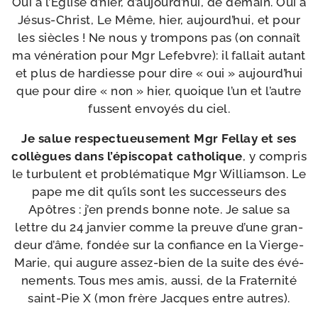
Oui à l’Eglise d’hier, d’au­jourd’­hui, de demain. Oui à
Jésus-​Christ, Le Même, hier, aujourd’­hui, et pour
les siècles ! Ne nous y trom­pons pas (on connaît
ma véné­ra­tion pour Mgr Lefebvre): il fal­lait autant
et plus de har­diesse pour dire « oui » aujourd’­hui
que pour dire « non » hier, quoique l’un et l’autre
fussent envoyés du ciel.
Je salue res­pec­tueu­se­ment Mgr Fellay et ses
col­lègues dans l’é­pis­co­pat catho­lique
, y com­pris
le tur­bu­lent et pro­blé­ma­tique Mgr Williamson. Le
pape me dit qu’ils sont les suc­ces­seurs des
Apôtres : j’en prends bonne note. Je salue sa
lettre du 24 jan­vier comme la preuve d’une gran­
deur d’âme, fon­dée sur la confiance en la Vierge-​
Marie, qui augure assez-​bien de la suite des évé­
ne­ments. Tous mes amis, aus­si, de la Fraternité
saint-​Pie X (mon frère Jacques entre autres).