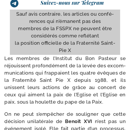
Suivez-nous sur Telegram
Sauf avis contraire, les articles ou confé­
rences qui n’é­manent pas des
membres de la FSSPX ne peuvent être
consi­dé­rés comme reflétant
la posi­tion offi­cielle de la Fraternité Saint-​
Pie X
Les membres de l’Institut du Bon Pasteur se
réjouissent pro­fon­dé­ment de la levée des excom­
mu­ni­ca­tions qui frap­paient les quatre évêques de
la Fraternité Saint Pie X depuis 1988, et ils
unissent leurs actions de grâce au concert de
ceux qui aiment la paix de l’Eglise et l’Eglise en
paix, sous la hou­lette du pape de la Paix.
On ne peut s’empêcher de sou­li­gner que cette
déci­sion uni­la­té­rale de
Benoît XVI
n’est pas un
évé­ne­ment iso­lé. Elle fait par­tie d’un pro­ces­sus,