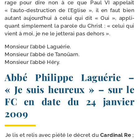
rage pour dire non à ce que Paul VI appe­lait
« l’auto-​destruction de l’Eglise », il en faut bien
autant aujourd’­hui à celui qui dit « Oui », appli­
quant sim­ple­ment la parole du Christ : « celui qui
vient à moi, je ne le jet­te­rai pas dehors ».
Monsieur l’ab­bé Laguérie.
Monsieur l’ab­bé de Tanoüarn.
Monsieur l’ab­bé Héry.
Abbé Philippe Laguérie –
« Je suis heureux » – sur le
FC en date du 24 janvier
2009
Je lis et relis avec pié­té le décret du
Cardinal Re
;