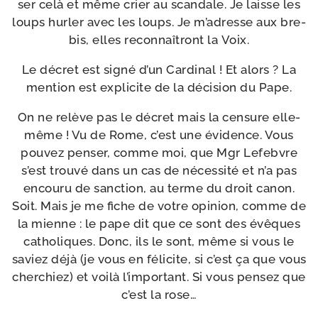
ser celà et même crier au scan­dale. Je laisse les
loups hur­ler avec les loups. Je m’a­dresse aux bre­
bis, elles recon­naî­tront la Voix.
Le décret est signé d’un Cardinal ! Et alors ? La
men­tion est expli­cite de la déci­sion du Pape.
On ne relève pas le décret mais la cen­sure elle-​
même ! Vu de Rome, c’est une évi­dence. Vous
pou­vez pen­ser, comme moi, que Mgr Lefebvre
s’est trou­vé dans un cas de néces­si­té et n’a pas
encou­ru de sanc­tion, au terme du droit canon.
Soit. Mais je me fiche de votre opi­nion, comme de
la mienne : le pape dit que ce sont des évêques
catho­liques. Donc, ils le sont, même si vous le
saviez déjà (je vous en féli­cite, si c’est ça que vous
cher­chiez) et voi­là l’im­por­tant. Si vous pen­sez que
c’est la rose…