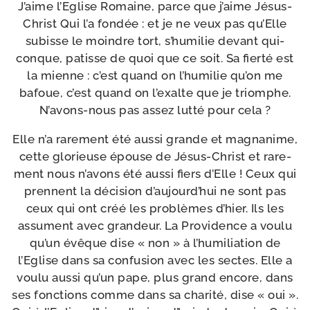
J’aime l’Eglise Romaine, parce que j’aime Jésus-​
Christ Qui l’a fon­dée : et je ne veux pas qu’Elle
subisse le moindre tort, s’hu­mi­lie devant qui­
conque, patisse de quoi que ce soit. Sa fier­té est
la mienne : c’est quand on l’hu­mi­lie qu’on me
bafoue, c’est quand on l’exalte que je triomphe.
N’avons-​nous pas assez lut­té pour cela ?
Elle n’a rare­ment été aus­si grande et magna­nime,
cette glo­rieuse épouse de Jésus-​Christ et rare­
ment nous n’a­vons été aus­si fiers d’Elle ! Ceux qui
prennent la déci­sion d’au­jourd’­hui ne sont pas
ceux qui ont créé les pro­blèmes d’hier. Ils les
assument avec gran­deur. La Providence a vou­lu
qu’un évêque dise « non » à l’hu­mi­lia­tion de
l’Eglise dans sa confu­sion avec les sectes. Elle a
vou­lu aus­si qu’un pape, plus grand encore, dans
ses fonc­tions comme dans sa cha­ri­té, dise « oui ».