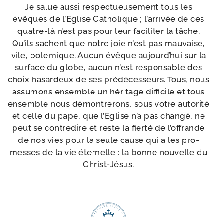
Je salue aus­si res­pec­tueu­se­ment tous les
évêques de l’Eglise Catholique ; l’ar­ri­vée de ces
quatre-​là n’est pas pour leur faci­li­ter la tâche.
Qu’ils sachent que notre joie n’est pas mau­vaise,
vile, polé­mique. Aucun évêque aujourd’­hui sur la
sur­face du globe, aucun n’est res­pon­sable des
choix hasar­deux de ses pré­dé­ces­seurs. Tous, nous
assu­mons ensemble un héri­tage dif­fi­cile et tous
ensemble nous démon­tre­rons, sous votre auto­ri­té
et celle du pape, que l’Eglise n’a pas chan­gé, ne
peut se contre­dire et reste la fier­té de l’of­frande
de nos vies pour la seule cause qui a les pro­
messes de la vie éter­nelle : la bonne nou­velle du
Christ-Jésus.