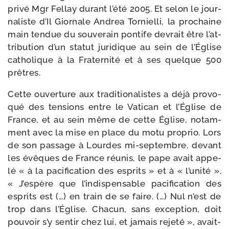
pri­vé Mgr Fellay durant l’é­té 2005. Et selon le jour­
na­liste d’Il Giornale Andrea Tornielli, la pro­chaine
main ten­due du sou­ve­rain pon­tife devrait être l’at­
tri­bu­tion d’un sta­tut juri­dique au sein de l’Église
catho­lique à la Fraternité et à ses quelque 500
prêtres.
Cette ouver­ture aux tra­di­tio­na­listes a déjà pro­vo­
qué des ten­sions entre le Vatican et l’Église de
France, et au sein même de cette Église, notam­
ment avec la mise en place du motu pro­prio. Lors
de son pas­sage à Lourdes mi-​septembre, devant
les évêques de France réunis, le pape avait appe­
lé « à la paci­fi­ca­tion des esprits » et à « l’u­ni­té ».
« J’espère que l’in­dis­pen­sable paci­fi­ca­tion des
esprits est (…) en train de se faire. (…) Nul n’est de
trop dans l’Église. Chacun, sans excep­tion, doit
pou­voir s’y sen­tir chez lui, et jamais reje­té », avait-​