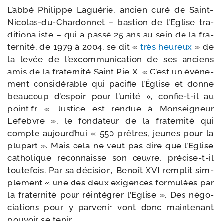
L’abbé Philippe Laguérie, ancien curé de Saint-​
Nicolas-​du-​Chardonnet – bas­tion de l’Eglise tra­
di­tio­na­liste – qui a pas­sé 25 ans au sein de la fra­
ter­ni­té, de 1979 à 2004, se dit «
très heu­reux
» de
la levée de l’ex­com­mu­ni­ca­tion de ses anciens
amis de la fra­ter­ni­té Saint Pie X. « C’est un évé­ne­
ment consi­dé­rable qui paci­fie l’Église et donne
beau­coup d’es­poir pour l’u­ni­té », confie-​t-​il au
point​.fr. « Justice est ren­due à Monseigneur
Lefebvre », le fon­da­teur de la fra­ter­ni­té qui
compte aujourd’­hui « 550 prêtres, jeunes pour la
plu­part ». Mais cela ne veut pas dire que l’Eglise
catho­lique recon­naisse son œuvre, précise-​t-​il
tou­te­fois. Par sa déci­sion, Benoît XVI rem­plit sim­
ple­ment « une des deux exi­gences for­mu­lées par
la fra­ter­ni­té pour réin­té­grer l’Eglise ». Des négo­
cia­tions pour y par­ve­nir vont donc main­te­nant
pou­voir se tenir.