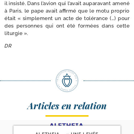
il insis­té. Dans l’a­vion qui l’a­vait aupa­ra­vant ame­né
à Paris, le pape avait affir­mé que le motu pro­prio
était « sim­ple­ment un acte de tolé­rance (…) pour
des per­sonnes qui ont été for­mées dans cette
liturgie ».
DR
Articles en relation