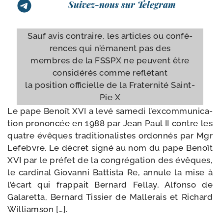
Suivez-nous sur Telegram
Sauf avis contraire, les articles ou confé­
rences qui n’é­manent pas des
membres de la FSSPX ne peuvent être
consi­dé­rés comme reflé­tant
la posi­tion offi­cielle de la Fraternité Saint-​
Pie X
Le pape Benoît XVI a levé same­di l’ex­com­mu­ni­ca­
tion pro­non­cée en 1988 par Jean Paul II contre les
quatre évêques tra­di­tio­na­listes ordon­nés par Mgr
Lefebvre. Le décret signé au nom du pape Benoît
XVI par le pré­fet de la congré­ga­tion des évêques,
le car­di­nal Giovanni Battista Re, annule la mise à
l’é­cart qui frap­pait Bernard Fellay, Alfonso de
Galaretta, Bernard Tissier de Mallerais et Richard
Williamson […].