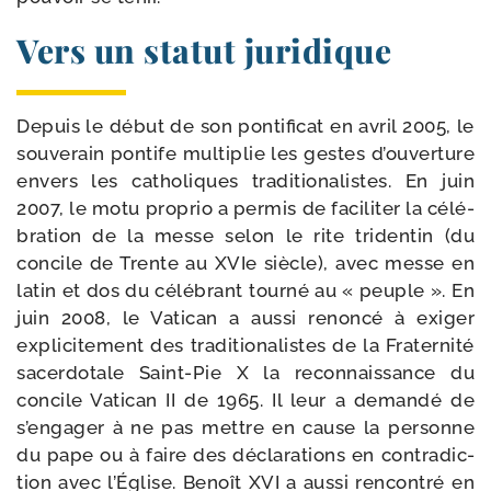
Vers un statut juridique
Depuis le début de son pon­ti­fi­cat en avril 2005, le
sou­ve­rain pon­tife mul­ti­plie les gestes d’ou­ver­ture
envers les catho­liques tra­di­tio­na­listes. En juin
2007, le motu pro­prio a per­mis de faci­li­ter la célé­
bra­tion de la messe selon le rite tri­den­tin (du
concile de Trente au XVIe siècle), avec messe en
latin et dos du célé­brant tour­né au « peuple ». En
juin 2008, le Vatican a aus­si renon­cé à exi­ger
expli­ci­te­ment des tra­di­tio­na­listes de la Fraternité
sacer­do­tale Saint-​Pie X la recon­nais­sance du
concile Vatican II de 1965. Il leur a deman­dé de
s’en­ga­ger à ne pas mettre en cause la per­sonne
du pape ou à faire des décla­ra­tions en contra­dic­
tion avec l’Église. Benoît XVI a aus­si ren­con­tré en