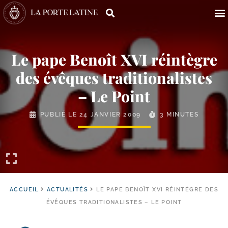
Le pape Benoît XVI réintègre
des évêques traditionalistes
– Le Point
PUBLIÉ LE
24 JANVIER 2009
3 MINUTES
ACCUEIL
ACTUALITÉS
LE PAPE BENOÎT XVI RÉINTÈGRE DES
ÉVÊQUES TRADITIONALISTES – LE POINT