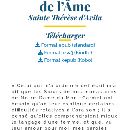
de l’Âme
Sainte Thérèse d'Avila
Télécharger
Format epub (standard)
Format azw3 (Kindle)
Format kepub (Kobo)
« Celui qui m’a ordon­né cet écrit m’a
dit que les Sœurs de nos monas­tères
de Notre-​Dame du Mont-​Carmel ont
besoin qu’on leur explique cer­taines
dif­fi­cul­tés rela­tives à l’o­rai­son ; il a
pen­sé qu’elles com­pren­draient mieux
le lan­gage d’une femme, et que, vu
leur amour pour moi, mes paroles