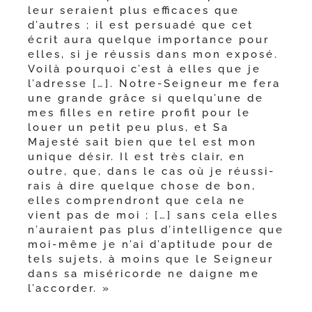
leur seraient plus effi­caces que
d’autres ; il est per­sua­dé que cet
écrit aura quelque impor­tance pour
elles, si je réus­sis dans mon expo­sé.
Voilà pour­quoi c’est à elles que je
l’a­dresse […]. Notre-​Seigneur me fera
une grande grâce si quel­qu’une de
mes filles en retire pro­fit pour le
louer un petit peu plus, et Sa
Majesté sait bien que tel est mon
unique désir. Il est très clair, en
outre, que, dans le cas où je réus­si­
rais à dire quelque chose de bon,
elles com­pren­dront que cela ne
vient pas de moi ; […] sans cela elles
n’au­raient pas plus d’in­tel­li­gence que
moi-​même je n’ai d’ap­ti­tude pour de
tels sujets, à moins que le Seigneur
dans sa misé­ri­corde ne daigne me
l’accorder. »