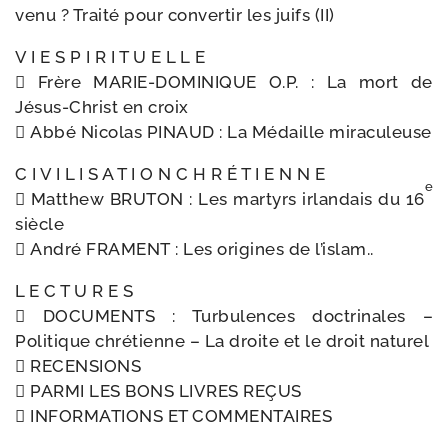
venu ? Traité pour conver­tir les juifs (II)
V I E S P I R I T U E L L E
 Frère MARIE-​DOMINIQUE O.P. : La mort de
Jésus-​Christ en croix
 Abbé Nicolas PINAUD : La Médaille miraculeuse
C I V I L I S A T I O N C H R É T I E N N E
e
 Matthew BRUTON : Les mar­tyrs irlan­dais du 16
siècle
 André FRAMENT : Les ori­gines de l’islam..
L E C T U R E S
 DOCUMENTS : Turbulences doc­tri­nales –
Politique chré­tienne – La droite et le droit naturel
 RECENSIONS
 PARMI LES BONS LIVRES REÇUS
 INFORMATIONS ET COMMENTAIRES