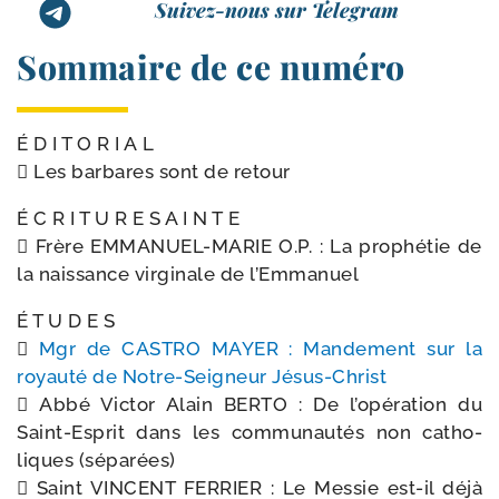
Suivez-nous sur Telegram
Sommaire de ce numéro
É D I T O R I A L
 Les bar­bares sont de retour
É C R I T U R E S A I N T E
 Frère EMMANUEL-​MARIE O.P. : La pro­phé­tie de
la nais­sance vir­gi­nale de l’Emmanuel
É T U D E S

Mgr de CASTRO MAYER : Mandement sur la
royau­té de Notre-​Seigneur Jésus-Christ
 Abbé Victor Alain BERTO : De l’o­pé­ra­tion du
Saint-​Esprit dans les com­mu­nau­tés non catho­
liques (sépa­rées)
 Saint VINCENT FERRIER : Le Messie est-​il déjà