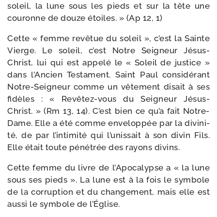
soleil, la lune sous les pieds et sur la tête une
cou­ronne de douze étoiles. » (Ap 12, 1)
Cette « femme revê­tue du soleil », c’est la Sainte
Vierge. Le soleil, c’est Notre Seigneur Jésus-​
Christ, lui qui est appe­lé le « Soleil de jus­tice »
dans l’Ancien Testament. Saint Paul consi­dé­rant
Notre-​Seigneur comme un vête­ment disait à ses
fidèles : « Revêtez-​vous du Seigneur Jésus-​
Christ. » (Rm 13, 14). C’est bien ce qu’a fait Notre-​
Dame. Elle a été comme enve­lop­pée par la divi­ni­
té, de par l’in­ti­mi­té qui l’u­nis­sait à son divin Fils.
Elle était toute péné­trée des rayons divins.
Cette femme du livre de l’Apocalypse a « la lune
sous ses pieds ». La lune est à la fois le sym­bole
de la cor­rup­tion et du chan­ge­ment, mais elle est
aus­si le sym­bole de l’Église.