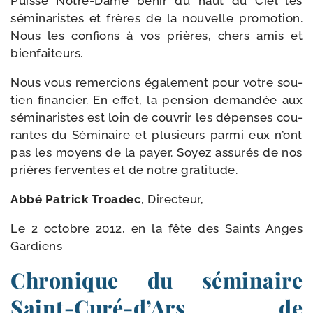
Puisse Notre-​Dame bénir du haut du Ciel les
sémi­na­ristes et frères de la nou­velle pro­mo­tion.
Nous les confions à vos prières, chers amis et
bienfaiteurs.
Nous vous remer­cions éga­le­ment pour votre sou­
tien finan­cier. En effet, la pen­sion deman­dée aux
sémi­na­ristes est loin de cou­vrir les dépenses cou­
rantes du Séminaire et plu­sieurs par­mi eux n’ont
pas les moyens de la payer. Soyez assu­rés de nos
prières fer­ventes et de notre gratitude.
Abbé Patrick Troadec
, Directeur,
Le 2 octobre 2012, en la fête des Saints Anges
Gardiens
Chronique du séminaire
Saint-​Curé-​d’Ars de