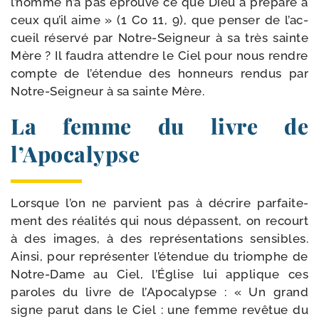
l’homme n’a pas éprou­vé ce que Dieu a pré­pa­ré à
ceux qu’il aime » (1 Co 11, 9), que pen­ser de l’ac­
cueil réser­vé par Notre-​Seigneur à sa très sainte
Mère ? Il fau­dra attendre le Ciel pour nous rendre
compte de l’é­ten­due des hon­neurs ren­dus par
Notre-​Seigneur à sa sainte Mère.
La femme du livre de
l’Apocalypse
Lorsque l’on ne par­vient pas à décrire par­fai­te­
ment des réa­li­tés qui nous dépassent, on recourt
à des images, à des repré­sen­ta­tions sen­sibles.
Ainsi, pour repré­sen­ter l’é­ten­due du triomphe de
Notre-​Dame au Ciel, l’Église lui applique ces
paroles du livre de l’Apocalypse : « Un grand
signe parut dans le Ciel : une femme revê­tue du