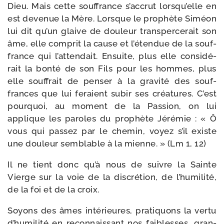
Dieu. Mais cette souf­france s’ac­crut lors­qu’elle en
est deve­nue la Mère. Lorsque le pro­phète Siméon
lui dit qu’un glaive de dou­leur trans­per­ce­rait son
âme, elle com­prit la cause et l’é­ten­due de la souf­
france qui l’at­ten­dait. Ensuite, plus elle consi­dé­
rait la bon­té de son Fils pour les hommes, plus
elle souf­frait de pen­ser à la gra­vi­té des souf­
frances que lui feraient subir ses créa­tures. C’est
pour­quoi, au moment de la Passion, on lui
applique les paroles du pro­phète Jérémie : « Ô
vous qui pas­sez par le che­min, voyez s’il existe
une dou­leur sem­blable à la mienne. » (Lm 1, 12)
Il ne tient donc qu’à nous de suivre la Sainte
Vierge sur la voie de la dis­cré­tion, de l’hu­mi­li­té,
de la foi et de la croix.
Soyons des âmes inté­rieures, pra­ti­quons la ver­tu
d’hu­mi­li­té en recon­nais­sant nos fai­blesses, gran­