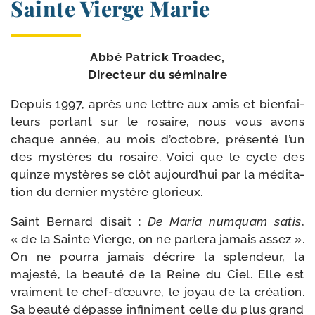
Sainte Vierge Marie
Abbé Patrick Troadec,
Directeur du séminaire
Depuis 1997, après une lettre aux amis et bien­fai­
teurs por­tant sur le rosaire, nous vous avons
chaque année, au mois d’oc­tobre, pré­sen­té l’un
des mys­tères du rosaire. Voici que le cycle des
quinze mys­tères se clôt aujourd’­hui par la médi­ta­
tion du der­nier mys­tère glorieux.
Saint Bernard disait :
De Maria num­quam satis
,
« de la Sainte Vierge, on ne par­le­ra jamais assez ».
On ne pour­ra jamais décrire la splen­deur, la
majes­té, la beau­té de la Reine du Ciel. Elle est
vrai­ment le chef-​d’œuvre, le joyau de la créa­tion.
Sa beau­té dépasse infi­ni­ment celle du plus grand