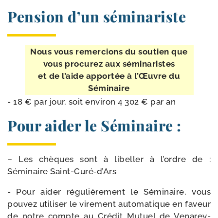
Pension d’un séminariste
Nous vous remer­cions du sou­tien que
vous pro­cu­rez aux sémi­na­ristes
et de l’aide appor­tée à l’Œuvre du
Séminaire
- 18 € par jour, soit envi­ron 4 302 € par an
Pour aider le Séminaire :
– Les chèques sont à libel­ler à l’ordre de :
Séminaire Saint-Curé‑d’Ars
- Pour aider régu­liè­re­ment le Séminaire, vous
pou­vez uti­li­ser le vire­ment auto­ma­tique en faveur
de notre compte au Crédit Mutuel de Venarey-​