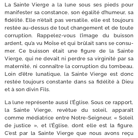
La Sainte Vierge a la lune sous ses pieds pour
mani­fes­ter sa constance, son éga­li­té d’hu­meur, sa
fidé­li­té. Elle n’é­tait pas ver­sa­tile, elle est tou­jours
res­tée au-​dessus de tout chan­ge­ment et de toute
cor­rup­tion. Rappelez-​vous l’i­mage du buis­son
ardent, qu’a vu Moïse et qui brû­lait sans se consu­
mer. Ce buis­son était une figure de la Sainte
Vierge, qui ne devait ni perdre sa vir­gi­ni­té par sa
mater­ni­té, ni connaître la cor­rup­tion du tom­beau.
Loin d’être luna­tique, la Sainte Vierge est donc
res­tée tou­jours constante dans sa fidé­li­té à Dieu
et à son divin Fils.
La lune repré­sente aus­si l’Église. Sous ce rap­port,
la Sainte Vierge, revê­tue du soleil, appa­raît
comme média­trice entre Notre-​Seigneur, « Soleil
de jus­tice », et l’Église, dont elle est la figure.
C’est par la Sainte Vierge que nous avons reçu