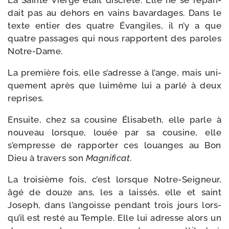
La Sainte Vierge était dis­crète. Elle ne se répan­
dait pas au dehors en vains bavar­dages. Dans le
texte entier des quatre Évangiles, il n’y a que
quatre pas­sages qui nous rap­portent des paroles
Notre-Dame.
La pre­mière fois, elle s’a­dresse à l’ange, mais uni­
que­ment après que lui­même lui a par­lé à deux
reprises.
Ensuite, chez sa cou­sine Élisabeth, elle parle à
nou­veau lorsque, louée par sa cou­sine, elle
s’empresse de rap­por­ter ces louanges au Bon
Dieu à tra­vers son
Magnificat
.
La troi­sième fois, c’est lorsque Notre-​Seigneur,
âgé de douze ans, les a lais­sés, elle et saint
Joseph, dans l’an­goisse pen­dant trois jours lors­
qu’il est res­té au Temple. Elle lui adresse alors un