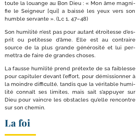
toute la louange au Bon Dieu : « Mon âme magni­
fie le Seigneur [qui] a bais­sé les yeux vers son
humble ser­vante ». (Lc 1, 47–48)
Son humi­li­té n’est pas pour autant étroi­tesse d’es­
prit ou peti­tesse d’âme. Elle est au contraire
source de la plus grande géné­ro­si­té et lui per­
met­tra de faire de grandes choses.
La fausse humi­li­té prend pré­texte de sa fai­blesse
pour capi­tu­ler devant l’ef­fort, pour démis­sion­ner à
la moindre dif­fi­cul­té, tan­dis que la véri­table humi­
li­té connaît ses limites, mais sait s’ap­puyer sur
Dieu pour vaincre les obs­tacles qu’elle ren­contre
sur son chemin.
La foi