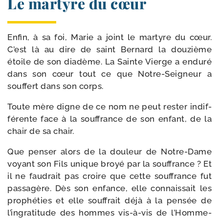
Le martyre du cœur
Enfin, à sa foi, Marie a joint le mar­tyre du cœur.
C’est là au dire de saint Bernard la dou­zième
étoile de son dia­dème. La Sainte Vierge a endu­ré
dans son cœur tout ce que Notre-​Seigneur a
souf­fert dans son corps.
Toute mère digne de ce nom ne peut res­ter indif­
fé­rente face à la souf­france de son enfant, de la
chair de sa chair.
Que pen­ser alors de la dou­leur de Notre-​Dame
voyant son Fils unique broyé par la souf­france ? Et
il ne fau­drait pas croire que cette souf­france fut
pas­sa­gère. Dès son enfance, elle connais­sait les
pro­phé­ties et elle souf­frait déjà à la pen­sée de
l’in­gra­ti­tude des hommes vis-​à-​vis de l’Homme-​