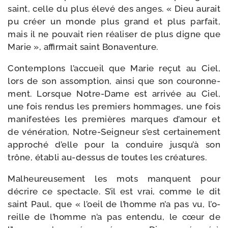
saint, celle du plus éle­vé des anges. « Dieu aurait
pu créer un monde plus grand et plus par­fait,
mais il ne pou­vait rien réa­li­ser de plus digne que
Marie », affir­mait saint Bonaventure.
Contemplons l’ac­cueil que Marie reçut au Ciel,
lors de son assomp­tion, ain­si que son cou­ron­ne­
ment. Lorsque Notre-​Dame est arri­vée au Ciel,
une fois ren­dus les pre­miers hom­mages, une fois
mani­fes­tées les pre­mières marques d’a­mour et
de véné­ra­tion, Notre-​Seigneur s’est cer­tai­ne­ment
appro­ché d’elle pour la conduire jus­qu’à son
trône, éta­bli au-​dessus de toutes les créatures.
Malheureusement les mots manquent pour
décrire ce spec­tacle. S’il est vrai, comme le dit
saint Paul, que « l’oeil de l’homme n’a pas vu, l’o­
reille de l’homme n’a pas enten­du, le cœur de