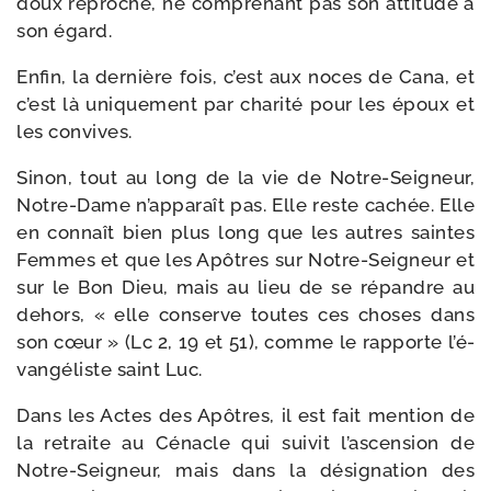
doux reproche, ne com­pre­nant pas son atti­tude à
son égard.
Enfin, la der­nière fois, c’est aux noces de Cana, et
c’est là uni­que­ment par cha­ri­té pour les époux et
les convives.
Sinon, tout au long de la vie de Notre-​Seigneur,
Notre-​Dame n’ap­pa­raît pas. Elle reste cachée. Elle
en connaît bien plus long que les autres saintes
Femmes et que les Apôtres sur Notre-​Seigneur et
sur le Bon Dieu, mais au lieu de se répandre au
dehors, « elle conserve toutes ces choses dans
son cœur » (Lc 2, 19 et 51), comme le rap­porte l’é­
van­gé­liste saint Luc.
Dans les Actes des Apôtres, il est fait men­tion de
la retraite au Cénacle qui sui­vit l’as­cen­sion de
Notre-​Seigneur, mais dans la dési­gna­tion des