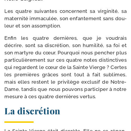
Les quatre sui­vantes concernent sa vir­gi­ni­té, sa
mater­ni­té imma­cu­lée, son enfan­te­ment sans dou­
leur et son assomption.
Enfin les quatre der­nières, que je vou­drais
décrire, sont sa dis­cré­tion, son humi­li­té, sa foi et
son mar­tyre du cœur. Pourquoi nous pen­cher plus
par­ti­cu­liè­re­ment sur ces quatre notes dis­tinc­tives
qui regardent le cœur de la Sainte Vierge ? Certes
les pre­mières grâces sont tout à fait sublimes,
mais elles res­tent le pri­vi­lège exclu­sif de Notre-
Dame, tan­dis que nous pou­vons par­ti­ci­per à notre
mesure à ces quatre der­nières vertus.
La discrétion