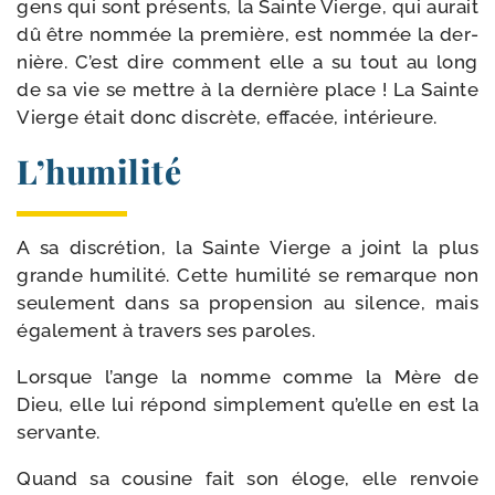
gens qui sont pré­sents, la Sainte Vierge, qui aurait
dû être nom­mée la pre­mière, est nom­mée la der­
nière. C’est dire com­ment elle a su tout au long
de sa vie se mettre à la der­nière place ! La Sainte
Vierge était donc dis­crète, effa­cée, intérieure.
L’humilité
A sa dis­cré­tion, la Sainte Vierge a joint la plus
grande humi­li­té. Cette humi­li­té se remarque non
seule­ment dans sa pro­pen­sion au silence, mais
éga­le­ment à tra­vers ses paroles.
Lorsque l’ange la nomme comme la Mère de
Dieu, elle lui répond sim­ple­ment qu’elle en est la
servante.
Quand sa cou­sine fait son éloge, elle ren­voie