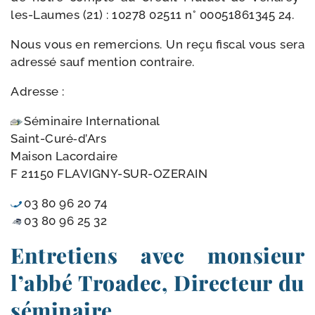
les-​Laumes (21) : 10278 02511 n° 00051861345 24.
Nous vous en remer­cions. Un reçu fis­cal vous sera
adres­sé sauf men­tion contraire.
Adresse :
Séminaire International
Saint-Curé‑d’Ars
Maison Lacordaire
F 21150 FLAVIGNY-SUR-OZERAIN
03 80 96 20 74
03 80 96 25 32
Entretiens avec monsieur
l’abbé Troadec, Directeur du
séminaire