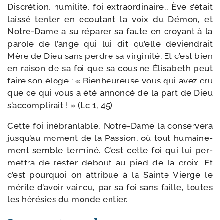
Discrétion, humi­li­té, foi extra­or­di­naire… Ève s’é­tait
lais­sé ten­ter en écou­tant la voix du Démon, et
Notre-​Dame a su répa­rer sa faute en croyant à la
parole de l’ange qui lui dit qu’elle devien­drait
Mère de Dieu sans perdre sa vir­gi­ni­té. Et c’est bien
en rai­son de sa foi que sa cou­sine Élisabeth peut
faire son éloge : « Bienheureuse vous qui avez cru
que ce qui vous a été annon­cé de la part de Dieu
s’ac­com­pli­rait ! » (Lc 1, 45)
Cette foi inébran­lable, Notre-​Dame la conser­ve­ra
jus­qu’au moment de la Passion, où tout humai­ne­
ment semble ter­mi­né. C’est cette foi qui lui per­
met­tra de res­ter debout au pied de la croix. Et
c’est pour­quoi on attri­bue à la Sainte Vierge le
mérite d’a­voir vain­cu, par sa foi sans faille, toutes
les héré­sies du monde entier.