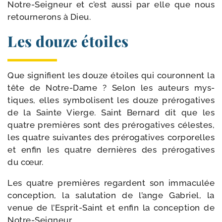
Notre-​Seigneur et c’est aus­si par elle que nous
retour­ne­rons à Dieu.
Les douze étoiles
Que signi­fient les douze étoiles qui cou­ronnent la
tête de Notre-​Dame ? Selon les auteurs mys­
tiques, elles sym­bo­lisent les douze pré­ro­ga­tives
de la Sainte Vierge. Saint Bernard dit que les
quatre pre­mières sont des pré­ro­ga­tives célestes,
les quatre sui­vantes des pré­ro­ga­tives cor­po­relles
et enfin les quatre der­nières des pré­ro­ga­tives
du cœur.
Les quatre pre­mières regardent son imma­cu­lée
concep­tion, la salu­ta­tion de l’ange Gabriel, la
venue de l’Esprit-​Saint et enfin la concep­tion de
Notre-Seigneur.