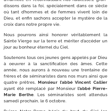
dis­sons dans la foi, spé­cia­le­ment dans ce siècle
où tant d’hommes et de femmes vivent loin de
Dieu, et enfin sachons accep­ter le mys­tère de la
croix dans notre propre vie.
Nous pour­rons ain­si hono­rer véri­ta­ble­ment la
Sainte Vierge sur la terre et méri­ter d’ac­cé­der un
jour au bon­heur éter­nel du Ciel.
Soutenons tous ces jeunes gens appe­lés par Dieu
à oeu­vrer à la sanc­ti­fi­ca­tion des âmes. Cette
année, nous aurons à nou­veau une tren­taine de
frères et de sémi­na­ristes dans nos murs ain­si que
quatre prêtres,
Monsieur l’ab­bé Vincent Callier
ayant été rem­pla­cé par Monsieur
l’ab­bé Pierre-​
Marie Berthe
. Les sémi­na­ristes sont atten­dus
same­di pro­chain, le 6 octobre.