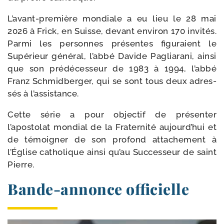
L’avant-première mon­diale a eu lieu le 28 mai
2026 à Frick, en Suisse, devant envi­ron 170 invi­tés.
Parmi les per­sonnes pré­sentes figu­raient le
Supérieur géné­ral, l’abbé Davide Pagliarani, ain­si
que son pré­dé­ces­seur de 1983 à 1994, l’abbé
Franz Schmidberger, qui se sont tous deux adres­
sés à l’assistance.
Cette série a pour objec­tif de pré­sen­ter
l’apostolat mon­dial de la Fraternité aujourd’hui et
de témoi­gner de son pro­fond atta­che­ment à
l’Église catho­lique ain­si qu’au Successeur de saint
Pierre.
Bande-​annonce officielle