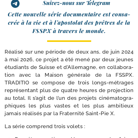
Suivez-nous sur Telegram
Cette nou­velle série docu­men­taire est consa­
crée à la vie et à l’apostolat des prêtres de la
FSSPX à tra­vers le monde.
Réalisé sur une période de deux ans, de juin 2024
à mai 2026, ce pro­jet a été mené par deux jeunes
étu­diants de Suisse et d’Allemagne, en col­la­bo­ra­
tion avec la Maison géné­rale de la FSSPX.
TRADITIO se com­pose de trois longs-​métrages
repré­sen­tant plus de quatre heures de pro­jec­tion
au total. Il s’agit de l’un des pro­jets ciné­ma­to­gra­
phiques les plus vastes et les plus ambi­tieux
jamais réa­li­sés par la Fraternité Saint-​Pie X.
La série com­prend trois volets :