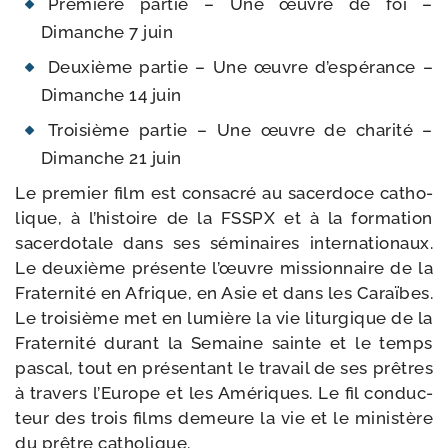
Première par­tie – Une œuvre de foi –
Dimanche 7 juin
Deuxième par­tie – Une œuvre d’espérance –
Dimanche 14 juin
Troisième par­tie – Une œuvre de cha­ri­té –
Dimanche 21 juin
Le pre­mier film est consa­cré au sacer­doce catho­
lique, à l’histoire de la FSSPX et à la for­ma­tion
sacer­do­tale dans ses sémi­naires inter­na­tio­naux.
Le deuxième pré­sente l’œuvre mis­sion­naire de la
Fraternité en Afrique, en Asie et dans les Caraïbes.
Le troi­sième met en lumière la vie litur­gique de la
Fraternité durant la Semaine sainte et le temps
pas­cal, tout en pré­sen­tant le tra­vail de ses prêtres
à tra­vers l’Europe et les Amériques. Le fil conduc­
teur des trois films demeure la vie et le minis­tère
du prêtre catholique.