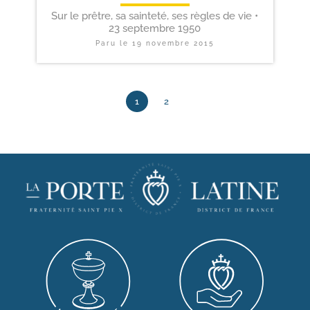
Sur le prêtre, sa sainteté, ses règles de vie •
23 septembre 1950
Paru le
19 novembre 2015
1
2