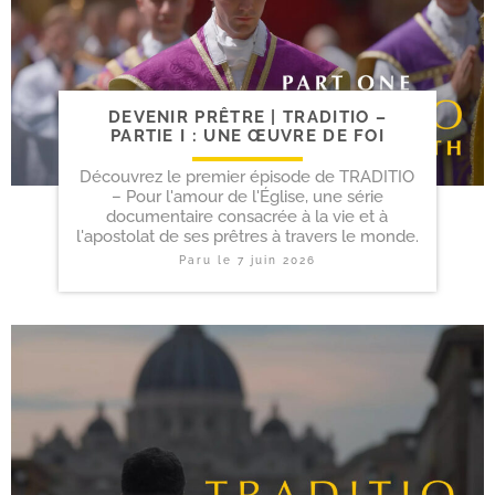
DEVENIR PRÊTRE | TRADITIO –
PARTIE I : UNE ŒUVRE DE FOI
Découvrez le premier épisode de TRADITIO
– Pour l'amour de l'Église, une série
documentaire consacrée à la vie et à
l'apostolat de ses prêtres à travers le monde.
Paru le
7 juin 2026