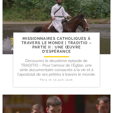
MISSIONNAIRES CATHOLIQUES À
TRAVERS LE MONDE | TRADITIO –
PARTIE II : UNE ŒUVRE
D’ESPÉRANCE
Découvrez le deuxième épisode de
TRADITIO – Pour l'amour de l'Église, une
série documentaire consacrée à la vie et à
l'apostolat de ses prêtres à travers le monde.
Paru le
15 juin 2026