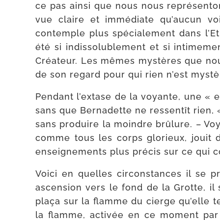
ce pas ain­si que nous nous repré­sen­
vue claire et immé­diate qu’au­cun voil
contemple plus spé­cia­le­ment dans l’
été si indis­so­lu­ble­ment et si inti­me
Créateur. Les mêmes mys­tères que nous 
de son regard pour qui rien n’est mys­tère
Pendant l’ex­tase de la voyante, une « es
sans que Bernadette ne res­sen­tît rien,
sans pro­duire la moindre brû­lure. – Vo
comme tous les corps glo­rieux, jouit de 
ensei­gne­ments plus pré­cis sur ce qui
Voici en quelles cir­cons­tances il se
ascen­sion vers le fond de la Grotte, il 
pla­ça sur la flamme du cierge qu’elle t
la flamme, acti­vée en ce moment par un