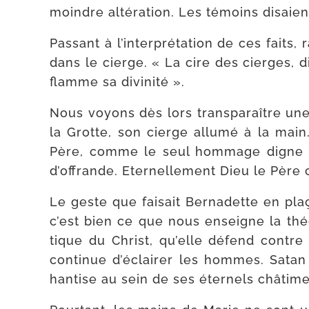
moindre alté­ra­tion. Les témoins disaie
Passant à l’in­ter­pré­ta­tion de ces fai
dans le cierge. « La cire des cierges, di
flamme sa divinité ».
Nous voyons dès lors trans­pa­raître u
la Grotte, son cierge allu­mé à la main.
Père, comme le seul hom­mage digne de
d’of­frande. Eternellement Dieu le Père 
Le geste que fai­sait Bernadette en pla­
c’est bien ce que nous enseigne la théo
tique du Christ, qu’elle défend contre 
conti­nue d’é­clai­rer les hommes. Satan
han­tise au sein de ses éter­nels châtime