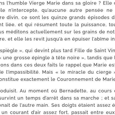
tons l’humble Vierge Marie dans sa gloire ? Ell
e n’in­ter­cepte, qu’au­cune autre pen­sée ne di
Etre divin, ce sont les quinze grands épi­sodes
­ment liée, et qui résument toute la puis­sance, t
médi­tons ac­tuellement sur les grains de notr
, et elle les revit jus­qu’à en épui­ser l’a­bîme 
piègle », qui devint plus tard Fille de Saint Vin
 « une grosse épingle à tête noire », tan­dis qu
yons dans ces deux faits le rap­pel que Marie e
l’im­pas­si­bi­li­té. Mais « le miracle du cierg
 consti­tue exacte­ment le Couronnement de Mari
 pro­dui­sit. Au moment où Bernadette, au cours
sur­vint un temps d’ar­rêt dans sa marche ; et sa
enait de l’autre main. Ses doigts étaient assez 
 cou­rant d’air assez fort, pas­sait entre eux,