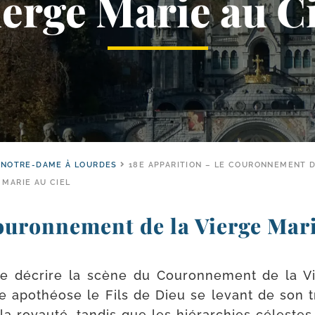
ierge Marie au Ci
E NOTRE-DAME À LOURDES
18E APPARITION – LE COURONNEMENT D
MARIE AU CIEL
couronnement de la Vierge Mari
 de décrire la scène du Couronnement de la Vi
 apo­théose le Fils de Dieu se levant de son tr
 royau­té, tan­dis que les hié­rar­chies céleste