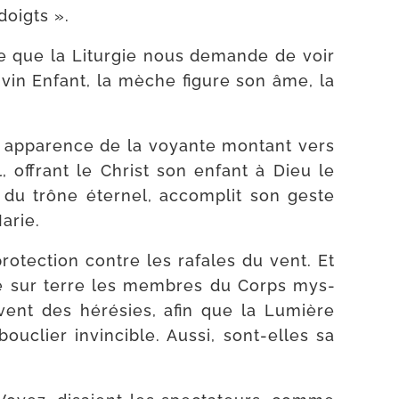
doigts ».
tique que la Liturgie nous demande de voir
 divin Enfant, la mèche figure son âme, la
 appa­rence de la voyante mon­tant vers
l, offrant le Christ son enfant à Dieu le
u trône éter­nel, accom­plit son geste
arie.
o­tec­tion contre les rafales du vent. Et
tège sur terre les membres du Corps mys­
 vent des héré­sies, afin que la Lumière
­clier invin­cible. Aussi, sont-​elles sa