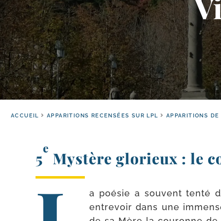
V
ACCUEIL
APPARITIONS RECENSÉES SUR LPL
APPARITIONS D
e
5
Mystère glorieux : le 
L
a poé­sie a sou­vent ten­té
entre­voir dans une immense
de sa Mère la cou­ronne de la