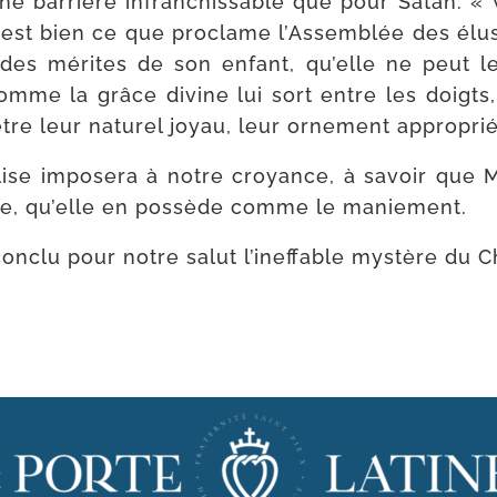
e bar­rière infran­chis­sable que pour Satan. « 
C’est bien ce que pro­clame l’Assemblée des élu
 des mérites de son enfant, qu’elle ne peut les
mme la grâce divine lui sort entre les doigts, c
re leur natu­rel joyau, leur orne­ment approprié
ise impo­se­ra à notre croyance, à savoir que Marie
ivine, qu’elle en pos­sède comme le maniement.
onclu pour notre salut l’i­nef­fable mys­tère du