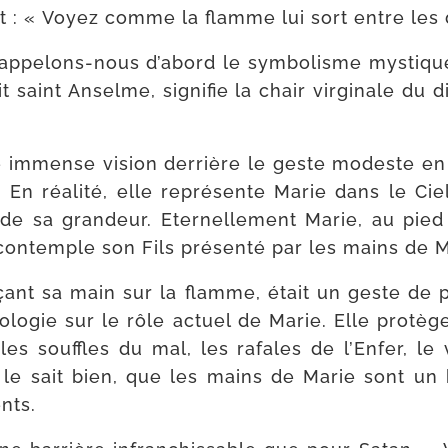
nt : « Voyez comme la flamme lui sort entre les 
ts, rappelons­-​nous d’a­bord le sym­bo­lisme mys­
t saint Anselme, signi­fie la chair vir­gi­nale du
ne immense vision der­rière le geste modeste en
 En réa­li­té, elle repré­sente Marie dans le Cie
 sa gran­deur. Eternellement Marie, au pied d
contemple son Fils pré­sen­té par les mains de M
çant sa main sur la flamme, était un geste de pr
­lo­gie sur le rôle actuel de Marie. Elle pro­
les souf­fles du mal, les rafales de l’Enfer, le
 le sait bien, que les mains de Marie sont un bou
nts.