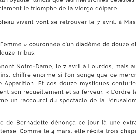
acclament le triomphe de la Vierge déipare.
leau vivant vont se retrou­ver le 7 avril, à Mass
 Femme » cou­ron­née d’un dia­dème de douze éto
 douze Tribus.
nent Notre-​Dame, le 7 avril à Lourdes, mais au 
ins, chiffre énorme si l’on songe que ce mer­cre­
ne Appa­rition. Et ces douze mys­tiques cen­tu­r
nt son recueille­ment et sa fer­veur. « L’ordre le
e un rac­courci du spec­tacle de la Jérusalem 
 de Bernadette dénon­ça ce jour-​là une extra­o
intense. Comme le 4 mars, elle ré­cite trois cha­pe