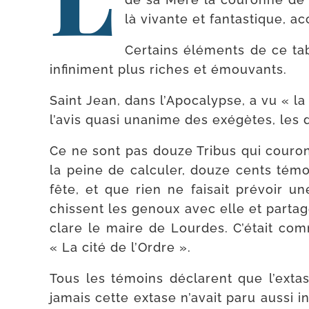
là vivante et fan­tas­tique, 
Certains élé­ments de ce tab
infi­ni­ment plus riches et émouvants.
Saint Jean, dans l’Apocalypse, a vu « la
l’a­vis qua­si una­nime des exé­gètes, les
Ce ne sont pas douze Tribus qui cou­ron
la peine de cal­cu­ler, douze cents témo
fête, et que rien ne fai­sait pré­voir u
chissent les genoux avec elle et par­tage
clare le maire de Lourdes. C’était comm
« La cité de l’Ordre ».
Tous les témoins déclarent que l’ex­tase
jamais cette extase n’a­vait paru aus­si 