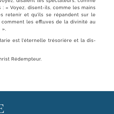
Voyez, disaient les spec­ta­teurs, comme
s : « Voyez, disent-​ils, comme les mains
 rete­nir et qu’ils se répandent sur le
om­ment les effluves de la divi­ni­té au
 ».
 est l’é­ter­nelle tré­so­rière et la dis­
 Christ Rédempteur.