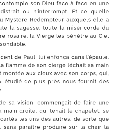
e contemple son Dieu face à face en une
s­trait ou n’in­ter­rompt. Et ce qu’elle
 du Mystère Rédempteur aux­quels elle a
oute la sagesse, toute la misé­ri­corde du
e rosaire, la Vierge les pénètre au Ciel
insondable.
cent de Paul, lui enfon­ça dans l’é­paule,
e la flamme de son cierge léchait sa main
st mon­tée aux cieux avec son corps, qui,
e » étu­dié de plus près nous four­nit des
e.
 de sa vision, com­mençait de faire une
 main droite, qui tenait le cha­pe­let, se
écar­tés les uns des autres, de sorte que
 sans paraître pro­duire sur la chair la