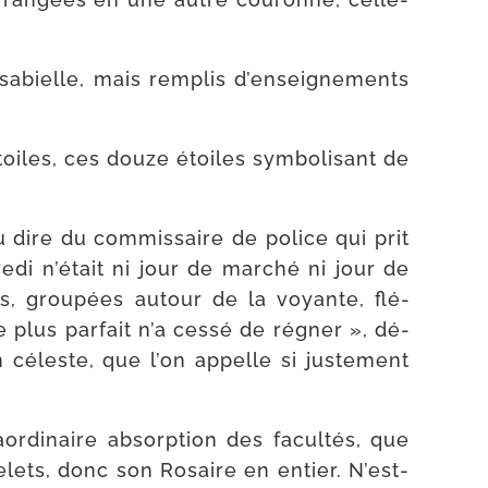
abielle, mais rem­plis d’en­sei­gne­ments
iles, ces douze étoiles sym­bo­li­sant de
dire du com­mis­saire de police qui prit
di n’é­tait ni jour de mar­ché ni jour de
ies, grou­pées autour de la voyante, flé­
 plus par­fait n’a ces­sé de régner », dé­
céleste, que l’on appelle si jus­te­ment
r­di­naire ab­sorption des facul­tés, que
­lets, donc son Rosaire en entier. N’est-​