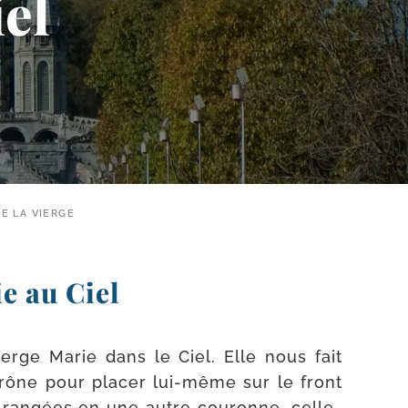
el
E LA VIERGE
e au Ciel
erge Marie dans le Ciel. Elle nous fait
ône pour pla­cer lui-​même sur le front
s ran­gées en une autre cou­ronne, celle-​