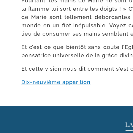
Pourtant, les mains de Marie ne sont un
la flamme lui sort entre les doigts ! » 
de Marie sont tel­le­ment débor­dantes
monde en un flot inépui­sable. Voyez co
lieu de consu­mer ses mains semblent êt
Et c’est ce que bien­tôt sans doute l’Egl
pen­sa­trice uni­ver­selle de la grâce d
Et cette vision nous dit com­ment s’est c
Dix-​neuvième apparition