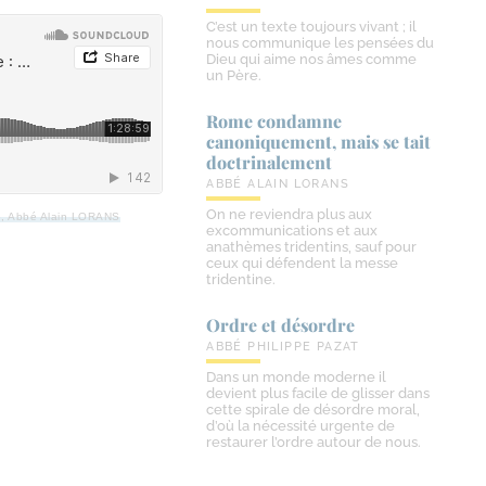
C’est un texte toujours vivant ; il
nous communique les pensées du
Dieu qui aime nos âmes comme
un Père.
Rome condamne
canoniquement, mais se tait
doctrinalement
ABBÉ ALAIN LORANS
On ne reviendra plus aux
yse, Abbé Alain LORANS
excommunications et aux
anathèmes tridentins, sauf pour
ceux qui défendent la messe
tridentine.
Ordre et désordre
ABBÉ PHILIPPE PAZAT
Dans un monde moderne il
devient plus facile de glisser dans
cette spirale de désordre moral,
d’où la nécessité urgente de
restaurer l’ordre autour de nous.