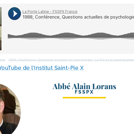
ance
·
1988, Conférence, Questions actuelles de psy­cho­lo­gie : La Foi et la psy­cha­na­l
ouTube de l’Institut Saint-​Pie X
Abbé Alain Lorans
FSSPX