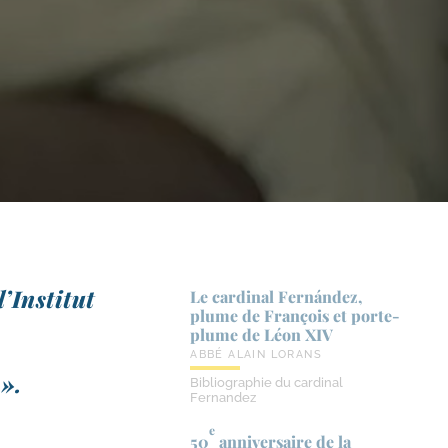
l’Institut
Le cardinal Fernández,
plume de François et porte-​
plume de Léon XIV
ABBÉ ALAIN LORANS
 ».
Bibliographie du cardinal
Fernandez
e
50
anniversaire de la