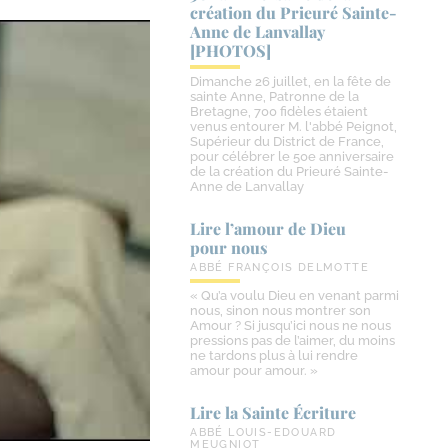
création du Prieuré Sainte-​
Anne de Lanvallay
[PHOTOS]
Dimanche 26 juillet, en la fête de
sainte Anne, Patronne de la
Bretagne, 700 fidèles étaient
venus entourer M. l'abbé Peignot,
Supérieur du District de France,
pour célébrer le 50e anniversaire
de la création du Prieuré Sainte-
Anne de Lanvallay
Lire l’amour de Dieu
pour nous
ABBÉ FRANÇOIS DELMOTTE
« Qu’a voulu Dieu en venant parmi
nous, sinon nous montrer son
Amour ? Si jusqu’ici nous ne nous
pressions pas de l’aimer, du moins
ne tardons plus à lui rendre
amour pour amour. »
Lire la Sainte Écriture
ABBÉ LOUIS-EDOUARD
MEUGNIOT