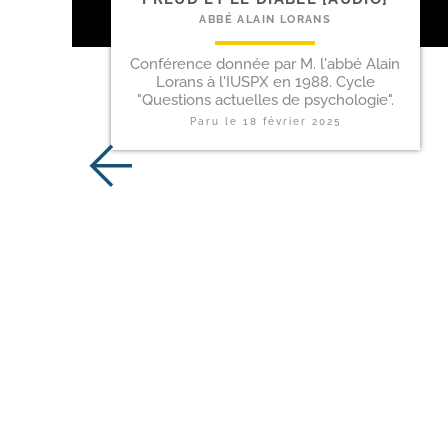
ABBÉ ALAIN LORANS
Conférence donnée par M. l'abbé Alain
Lorans à l'IUSPX en 1988. Cycle
"Questions actuelles de psychologie".
Paru le
18 février 2025