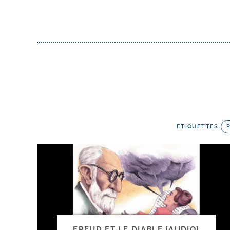
ETIQUETTES
FREUD ET LE DIABLE [AUDIO]