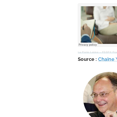
La Porte Latine – FSSPX Fr
Source :
Chaîne Y