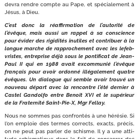
devra rendre compte au Pape, et spé­cia­le­ment à
Jésus, à Dieu.
C’est donc la réaf­fir­ma­tion de l’autorité de
l’évêque, mais aus­si un rap­pel à sa conscience
pour évi­der des rigi­di­tés inutiles et contri­buer à la
longue marche de rap­pro­che­ment avec les lefeb­
vristes, entre­prise déjà sous le pon­ti­fi­cat de Jean-​
Paul II qui en 1988 avait excom­mu­nié l’évêque
fran­çais pour avoir ordon­né illé­ga­le­ment quatre
évêques. Un dia­logue qui semble avoir trou­vé un
nou­veau départ avec la ren­contre l’été der­nier à
Castel Gandolfo entre Benoît XVI et le supé­rieur
de la Fraternité Saint-​Pie‑X, Mgr Fellay.
Nous ne sommes pas confron­tés à une héré­sie. Si
l’on emploie des termes cor­rects, exacts, pré­cis,
on ne peut pas par­ler de schisme. Il y a une atti­