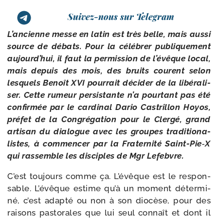
Suivez-nous sur Telegram
L’ancienne messe en latin est très belle, mais aus­si
source de débats. Pour la célé­brer publi­que­ment
aujourd’hui, il faut la per­mis­sion de l’évêque local,
mais depuis des mois, des bruits courent selon
les­quels Benoît XVI pour­rait déci­der de la libé­ra­li­
ser. Cette rumeur per­sis­tante n’a pour­tant pas été
confir­mée par le car­di­nal Dario Castrillon Hoyos,
pré­fet de la Congrégation pour le Clergé, grand
arti­san du dia­logue avec les groupes tra­di­tio­na­
listes, à com­men­cer par la Fraternité Saint-​Pie‑X
qui ras­semble les dis­ciples de Mgr Lefebvre.
C’est tou­jours comme ça. L’évêque est le res­pon­
sable. L’évêque estime qu’à un moment déter­mi­
né, c’est adap­té ou non à son dio­cèse, pour des
rai­sons pas­to­rales que lui seul connaît et dont il