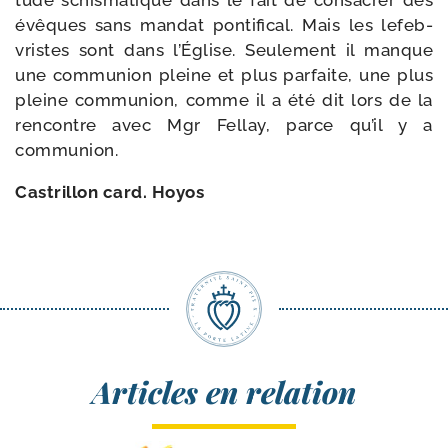
tude schis­ma­tique dans le fait de consa­crer des
évêques sans man­dat pon­ti­fi­cal. Mais les lefeb­
vristes sont dans l’Église. Seulement il manque
une com­mu­nion pleine et plus par­faite, une plus
pleine com­mu­nion, comme il a été dit lors de la
ren­contre avec Mgr Fellay, parce qu’il y a
communion.
Castrillon card. Hoyos
Articles en relation