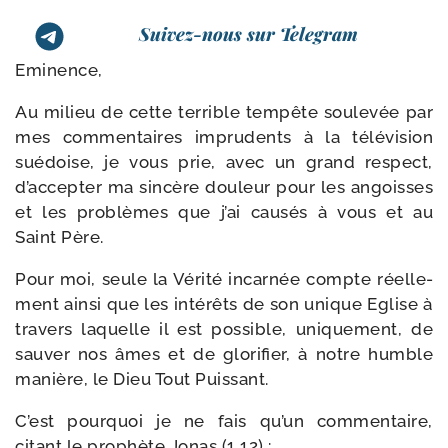
Suivez-nous sur Telegram
Eminence,
Au milieu de cette ter­rible tem­pête sou­le­vée par
mes com­men­taires impru­dents à la télé­vi­sion
sué­doise, je vous prie, avec un grand res­pect,
d’accepter ma sin­cère dou­leur pour les angoisses
et les pro­blèmes que j’ai cau­sés à vous et au
Saint Père.
Pour moi, seule la Vérité incar­née compte réel­le­
ment ain­si que les inté­rêts de son unique Eglise à
tra­vers laquelle il est pos­sible, uni­que­ment, de
sau­ver nos âmes et de glo­ri­fier, à notre humble
manière, le Dieu Tout Puissant.
C’est pour­quoi je ne fais qu’un com­men­taire,
citant le pro­phète Jonas (1,12) :