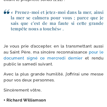
«
Prenez-​moi et jetez-​moi dans la mer, ain­si
la mer se cal­me­ra pour vous ; parce que je
sais que c’est de ma faute si cette grande
tem­pête nous a tou­chés
« .
Je vous prie d’accepter, en la trans­met­tant aus­si
au Saint Père, ma sin­cère recon­nais­sance
pour le
docu­ment signé ce mer­cre­di der­nier
et ren­du
public le same­di suivant.
Avec la plus grande humi­li­té, j’offrirai une messe
pour vos deux personnes.
Sincèrement vôtre,
+ Richard Williamson