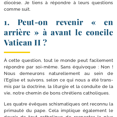
dio­cèse. Je tiens à répondre à leurs ques­tions
comme suit.
1. Peut-​on revenir « en
arrière » à avant le concile
Vatican II ?
À cette ques­tion, tout le monde peut faci­le­ment
répondre par soi-​même. Sans équi­voque : Non !
Nous demeu­rons natu­rel­le­ment au sein de
l’Eglise et sui­vons, selon ce qui nous a été trans­
mis par la doc­trine, la litur­gie et la conduite de la
vie, notre che­min de bons chré­tiens catholiques.
Les quatre évêques schis­ma­tiques ont recon­nu la
pri­mau­té du pape. Cela implique éga­le­ment le