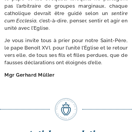
pas l’arbitraire de groupes mar­gi­naux, chaque
catho­lique devrait être gui­dé selon un
sen­tire
cum Ecclesia
, c’est-​à-​dire, pen­ser, sen­tir et agir en
uni­té avec l’Eglise.
Je vous invite tous à prier pour notre Saint-​Père,
le pape Benoît XVI, pour l’u­ni­té l’Église et le retour
vers elle, de tous ses fils et filles per­dues, que de
fausses décla­ra­tions ont éloi­gnés d’elle.
Mgr Gerhard Müller