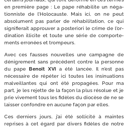
en pre­mière page : Le pape réha­bi­lite un néga­
tion­niste de l’Holocauste. Mais ici, on ne peut
abso­lu­ment pas par­ler de réha­bi­li­ta­tion, ce qui
signi­fie­rait approu­ver a pos­te­rio­ri le crime de l’or­
di­na­tion illi­cite et toute une série de com­por­te­
ments erro­nées et trompeurs.
Avec ces fausses nou­velles une cam­pagne de
déni­gre­ment sans pré­cé­dent contre la per­sonne
du pape
Benoît XVI
a été lan­cée. Il n’est pas
néces­saire de répé­ter ici toutes les insi­nua­tions
mal­veillantes qui ont été pro­pa­gées. Pour ma
part, je les rejette de la façon la plus réso­lue et je
prie vive­ment tous les fidèles du dio­cèse de ne se
lais­ser confondre en aucune façon par elles.
Ces der­niers jours, j’ai été sol­li­ci­té à maintes
reprises à cet égard par divers fidèles de notre