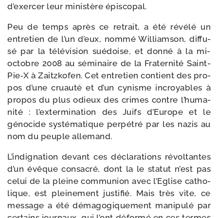
d’exer­cer leur minis­tère épiscopal.
Peu de temps après ce retrait, a été révé­lé un
entre­tien de l’un d’eux, nom­mé Williamson, dif­fu­
sé par la télé­vi­sion sué­doise, et don­né à la mi-​
octobre 2008 au sémi­naire de la Fraternité Saint-​
Pie‑X à Zaitzkofen. Cet entre­tien contient des pro­
pos d’une cruau­té et d’un cynisme incroyables à
pro­pos du plus odieux des crimes contre l’hu­ma­
ni­té : l’ex­ter­mi­na­tion des Juifs d’Europe et le
géno­cide sys­té­ma­tique per­pé­tré par les nazis au
nom du peuple allemand.
L’indignation devant ces décla­ra­tions révol­tantes
d’un évêque consa­cré, dont la le sta­tut n’est pas
celui de la pleine com­mu­nion avec l’Eglise catho­
lique, est plei­ne­ment jus­ti­fié. Mais très vite, ce
mes­sage a été déma­go­gi­que­ment mani­pu­lé par
cer­tains jour­naux, qui l’ont défor­mé en ces termes