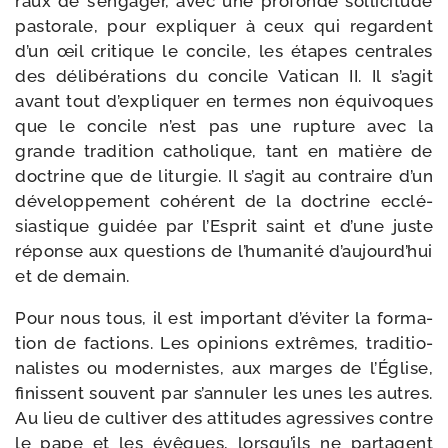
raux de s’en­ga­ger, avec une pro­fonde sol­li­ci­tude
pas­to­rale, pour expli­quer à ceux qui regardent
d’un œil cri­tique le concile, les étapes cen­trales
des déli­bé­ra­tions du concile Vatican II. Il s’a­git
avant tout d’ex­pli­quer en termes non équi­voques
que le concile n’est pas une rup­ture avec la
grande tra­di­tion catho­lique, tant en matière de
doc­trine que de litur­gie. Il s’a­git au contraire d’un
déve­lop­pe­ment cohé­rent de la doc­trine ecclé­
sias­tique gui­dée par l’Esprit saint et d’une juste
réponse aux ques­tions de l’hu­ma­ni­té d’au­jourd’­hui
et de demain.
Pour nous tous, il est impor­tant d’é­vi­ter la for­ma­
tion de fac­tions. Les opi­nions extrêmes, tra­di­tio­
na­listes ou moder­nistes, aux marges de l’Église,
finissent sou­vent par s’annuler les unes les autres.
Au lieu de culti­ver des atti­tudes agres­sives contre
le pape et les évêques, lorsqu’ils ne par­tagent