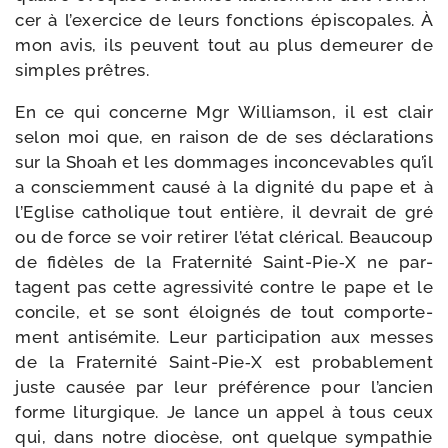
cer à l’exer­cice de leurs fonc­tions épis­co­pales. À
mon avis, ils peuvent tout au plus demeu­rer de
simples prêtres.
En ce qui concerne Mgr Williamson, il est clair
selon moi que, en rai­son de de ses décla­ra­tions
sur la Shoah et les dom­mages incon­ce­vables qu’il
a consciem­ment cau­sé à la digni­té du pape et à
l’Eglise catho­lique tout entière, il devrait de gré
ou de force se voir reti­rer l’é­tat clé­ri­cal. Beaucoup
de fidèles de la Fraternité Saint-​Pie‑X ne par­
tagent pas cette agres­si­vi­té contre le pape et le
concile, et se sont éloi­gnés de tout com­por­te­
ment anti­sé­mite. Leur par­ti­ci­pa­tion aux messes
de la Fraternité Saint-​Pie‑X est pro­ba­ble­ment
juste cau­sée par leur pré­fé­rence pour l’an­cien
forme litur­gique. Je lance un appel à tous ceux
qui, dans notre dio­cèse, ont quelque sym­pa­thie