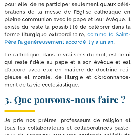
pour elle, de ne par­ti­ci­per seule­ment qu’aux célé­
bra­tions de la messe de l’Eglise catho­lique en
pleine com­mu­nion avec le pape et leur évêque. Il
existe du reste la pos­si­bi­li­té de célé­brer dans la
forme litur­gique extra­or­di­naire,
comme le Saint-​
Père l’a géné­reu­se­ment accor­dé il y a un an
.
Le catho­lique, dans le vrai sens du mot, est celui
qui reste fidèle au pape et à son évêque et est
d’ac­cord avec eux en matière de doc­trine reli­
gieuse et morale, de litur­gie et d’or­don­nan­ce­
ment de la vie ecclésiastique.
3. Que pouvons-​nous faire ?
Je prie nos prêtres, pro­fes­seurs de reli­gion et
tous les col­la­bo­ra­teurs et col­la­bo­ra­trices pas­to­