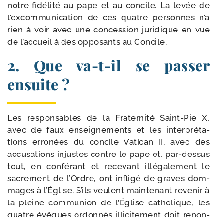
notre fidé­li­té au pape et au concile. La levée de
l’excommunication de ces quatre per­sonnes n’a
rien à voir avec une conces­sion juri­dique en vue
de l’accueil à des oppo­sants au Concile.
2. Que va-​t-​il se passer
ensuite ?
Les res­pon­sables de la Fraternité Saint-​Pie X,
avec de faux ensei­gne­ments et les inter­pré­ta­
tions erro­nées du concile Vatican II, avec des
accu­sa­tions injustes contre le pape et, par-​dessus
tout, en confé­rant et rece­vant illé­ga­le­ment le
sacre­ment de l’Ordre, ont infli­gé de graves dom­
mages à l’Église. S’ils veulent main­te­nant reve­nir à
la pleine com­mu­nion de l’Église catho­lique, les
quatre évêques ordon­nés illi­ci­te­ment doit renon­