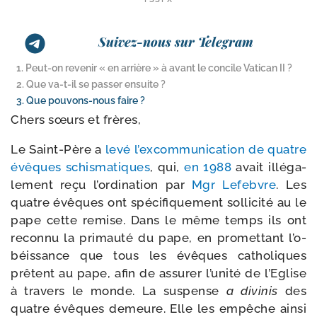
Suivez-nous sur Telegram
1. Peut-​on revenir « en arrière » à avant le concile Vatican II ?
2. Que va-​t-​il se passer ensuite ?
3. Que pouvons-​nous faire ?
Chers sœurs et frères,
Le Saint-​Père a
levé l’ex­com­mu­ni­ca­tion de quatre
évêques schis­ma­tiques
, qui,
en 1988
avait illé­ga­
le­ment reçu l’or­di­na­tion par
Mgr Lefebvre
. Les
quatre évêques ont spé­ci­fi­que­ment sol­li­ci­té au le
pape cette remise. Dans le même temps ils ont
recon­nu la pri­mau­té du pape, en pro­met­tant l’o­
béis­sance que tous les évêques catho­liques
prêtent au pape, afin de assu­rer l’u­ni­té de l’Eglise
à tra­vers le monde. La sus­pense
a divi­nis
des
quatre évêques demeure. Elle les empêche ain­si