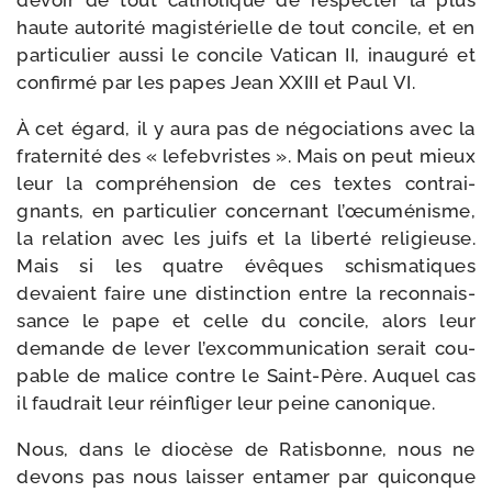
devoir de tout catho­lique de res­pec­ter la plus
haute auto­ri­té magis­té­rielle de tout concile, et en
par­ti­cu­lier aus­si le concile Vatican II, inau­gu­ré et
confir­mé par les papes Jean XXIII et Paul VI.
À cet égard, il y aura pas de négo­cia­tions avec la
fra­ter­ni­té des « lefeb­vristes ». Mais on peut mieux
leur la com­pré­hen­sion de ces textes contrai­
gnants, en par­ti­cu­lier concer­nant l’œ­cu­mé­nisme,
la rela­tion avec les juifs et la liber­té reli­gieuse.
Mais si les quatre évêques schis­ma­tiques
devaient faire une dis­tinc­tion entre la recon­nais­
sance le pape et celle du concile, alors leur
demande de lever l’ex­com­mu­ni­ca­tion serait cou­
pable de malice contre le Saint-​Père. Auquel cas
il fau­drait leur réin­fli­ger leur peine canonique.
Nous, dans le dio­cèse de Ratisbonne, nous ne
devons pas nous lais­ser enta­mer par qui­conque