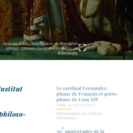
Jacques-Louis David, Sacre de Napoléon
(détail), Licence Creative Commons via
Wikimedia.
nstitut
Le cardinal Fernández,
plume de François et porte-​
.
plume de Léon XIV
ABBÉ ALAIN LORANS
hi­lo­so­
Bibliographie du cardinal
Fernandez
e
50
anniversaire de la