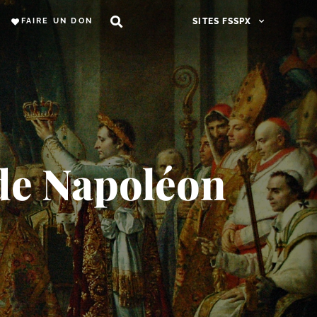
FAIRE UN DON
SITES FSSPX
de Napoléon