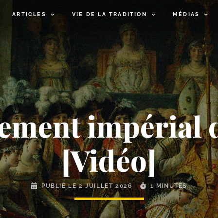
ARTICLES
VIE DE LA TRADITION
MÉDIAS
ement impérial 
[Vidéo]
PUBLIÉ LE
2 JUILLET 2026
1 MINUTES