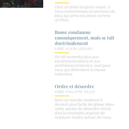
C’est un texte toujours vivant ; il
nous communique les pensées du
Dieu qui aime nos âmes comme
un Père.
Rome condamne
canoniquement, mais se tait
doctrinalement
ABBÉ ALAIN LORANS
On ne reviendra plus aux
excommunications et aux
anathèmes tridentins, sauf pour
ceux qui défendent la messe
tridentine.
Ordre et désordre
ABBÉ PHILIPPE PAZAT
Dans un monde moderne il
devient plus facile de glisser dans
cette spirale de désordre moral,
d’où la nécessité urgente de
restaurer l’ordre autour de nous.