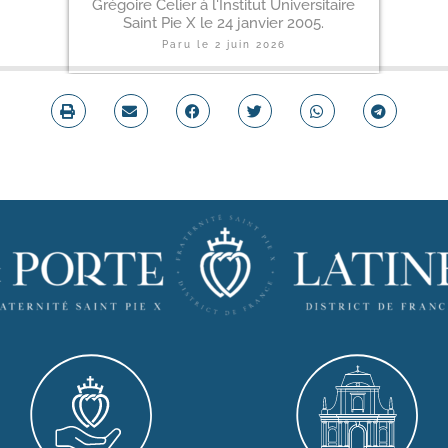
Grégoire Celier à l'Institut Universitaire
Saint Pie X le 24 janvier 2005.
Paru le
2 juin 2026