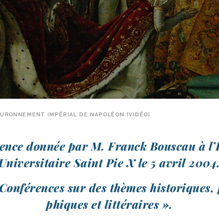
OURONNEMENT IMPÉRIAL DE NAPOLÉON [VIDÉO]
ence don­née par M. Franck Bouscau à l’I
Universitaire Saint Pie X le 5 avril 2004
Conférences sur des thèmes his­to­riques, p
phiques et littéraires ».