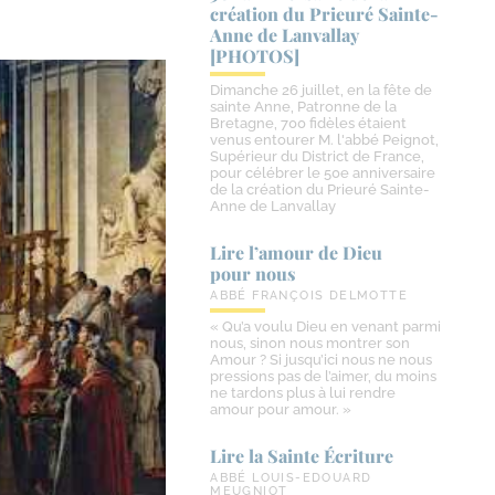
création du Prieuré Sainte-​
Anne de Lanvallay
[PHOTOS]
Dimanche 26 juillet, en la fête de
sainte Anne, Patronne de la
Bretagne, 700 fidèles étaient
venus entourer M. l'abbé Peignot,
Supérieur du District de France,
pour célébrer le 50e anniversaire
de la création du Prieuré Sainte-
Anne de Lanvallay
Lire l’amour de Dieu
pour nous
ABBÉ FRANÇOIS DELMOTTE
« Qu’a voulu Dieu en venant parmi
nous, sinon nous montrer son
Amour ? Si jusqu’ici nous ne nous
pressions pas de l’aimer, du moins
ne tardons plus à lui rendre
amour pour amour. »
Lire la Sainte Écriture
ABBÉ LOUIS-EDOUARD
MEUGNIOT