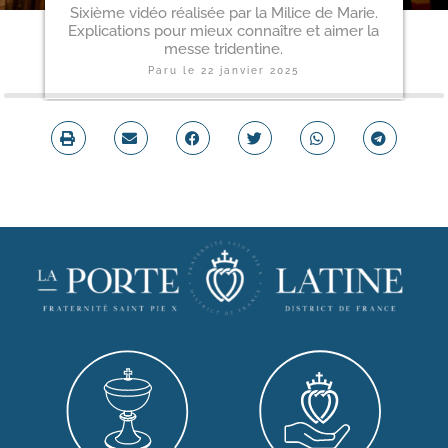
Sixième vidéo réalisée par la Milice de Marie.
Explications pour mieux connaître et aimer la
messe tridentine.
Paru le
22 janvier 2025