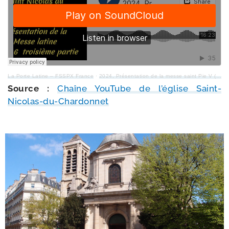
La Porte Latine – FSSPX France
·
2024, Présentation de la messe saint Pie V (7/​8) – 2
Source :
Chaîne YouTube de l’é­glise Saint-
Nicolas-du-Chardonnet