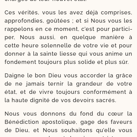
Ces véri­tés, vous les avez déjà com­prises,
appro­fon­dies, goû­tées ; et si Nous vous les
rap­pe­lons en ce moment, c’est pour par­ti­ci­
per, Nous aus­si, en quelque manière à
cette heure solen­nelle de votre vie et pour
don­ner à la sainte liesse qui vous anime un
fon­de­ment tou­jours plus solide et plus sûr.
Daigne le bon Dieu vous accor­der la grâce
de ne jamais ter­nir la gran­deur de votre
état, et de vivre tou­jours confor­mé­ment à
la haute digni­té de vos devoirs sacrés.
Nous vous don­nons du fond du cœur la
Bénédiction apos­to­lique, gage des faveurs
de Dieu, et Nous sou­hai­tons qu’elle vous