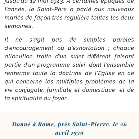
jusqu’au 12 mai 1943. A cer­taines époques de
l’année
,
le Saint-​Père a par­lé aux nou­veaux
mariés de façon très régu­lière toutes les deux
semaines
.
Il ne s’agit pas de simples paroles
d’encouragement ou d’exhortation
;
chaque
allo­cu­tion traite d’un sujet dif­fé­rent fai­sant
par­tie d’un pro­gramme sui­vi
,
dont l’ensemble
ren­ferme toute la doc­trine de l’Eglise en ce
qui concerne les mul­tiples pro­blèmes de la
vie conju­gale
,
fami­liale et domes­tique
,
et de
la spi­ri­tua­li­té du foyer
.
Donné à Rome, près Saint-​Pierre, le 26
avril 1939