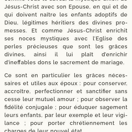
Jésus-​Christ avec son Epouse, en qui et de
qui doivent naître les enfants adop­tifs de
Dieu, légi­times héri­tiers des divines pro­
messes. Et comme Jésus-​Christ enri­chit
ses noces mys­tiques avec l’Eglise des
perles pré­cieuses que sont les grâces
divines, ain­si il lui plaît d’enrichir
d’ineffables dons le sacre­ment de mariage.
Ce sont en par­ti­cu­lier les grâces néces­
saires et utiles aux époux : pour conser­ver,
accroître, per­fec­tion­ner et sanc­ti­fier sans
cesse leur mutuel amour ; pour obser­ver la
fidé­li­té conju­gale ; pour édu­quer sage­ment
leurs enfants, par leur exemple et leur vigi­
lance ; pour por­ter chré­tien­ne­ment les
charges de leur nou­vel état.