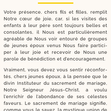
Votre pré­sence, chers fils et filles, rem­plit
Notre cœur de joie, car, si les visites des
enfants à leur père sont tou­jours belles et
conso­lantes, il Nous est par­ti­cu­liè­re­ment
agréable de Nous voir entou­ré de groupes
de jeunes époux venus Nous faire par­ti­ci­
per à leur joie et rece­voir de Nous une
parole de béné­dic­tion et d’encouragement.
Vraiment, vous devez vous sen­tir récon­for­
tés, chers jeunes époux, à la pen­sée que le
divin Instituteur du sacre­ment de mariage,
Notre Seigneur Jésus-​Christ, a vou­lu
l’enrichir de l’abondance de ses célestes
faveurs. Le sacre­ment de mariage signi­fie,
comme vous le savez, la mys­tique union de