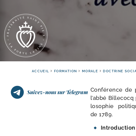
ACCUEIL
FORMATION
MORALE
DOCTRINE SOCI
Conférence de ph
Suivez-nous sur Telegram
l’abbé Billecocq 
lo­so­phie poli­
de 1789.
Introduction