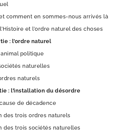
uel
et com­ment en sommes-​nous arri­vés là
’Histoire et l’ordre natu­rel des choses
tie : l’ordre naturel
ani­mal politique
socié­tés naturelles
ordres naturels
ie : l’installation du désordre
é cause de décadence
n des trois ordres naturels
 des trois socié­tés naturelles