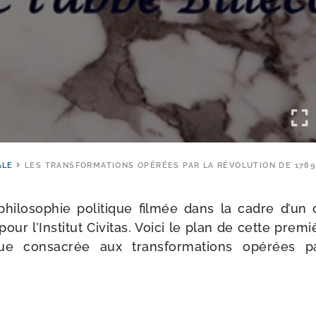
ALE
LES TRANSFORMATIONS OPÉRÉES PAR LA RÉVOLUTION DE 1789
i­lo­so­phie poli­tique fil­mée dans la cadre d’un
pour l’Institut Civitas. Voici le plan de cette pre­m
tique consa­crée aux trans­for­ma­tions opé­rées pa