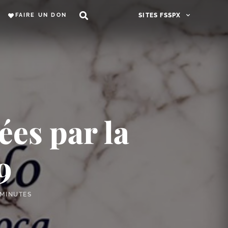
FAIRE UN DON
SITES FSSPX
ées par la
9
 MINUTES