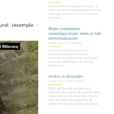
C’est un texte toujours vivant ; il
nous communique les pensées du
Dieu qui aime nos âmes comme
un Père.
u­rel (exemple :
Rome condamne
canoniquement, mais se tait
doctrinalement
ABBÉ ALAIN LORANS
On ne reviendra plus aux
excommunications et aux
anathèmes tridentins, sauf pour
ceux qui défendent la messe
tridentine.
Ordre et désordre
ABBÉ PHILIPPE PAZAT
Dans un monde moderne il
devient plus facile de glisser dans
cette spirale de désordre moral,
d’où la nécessité urgente de
restaurer l’ordre autour de nous.