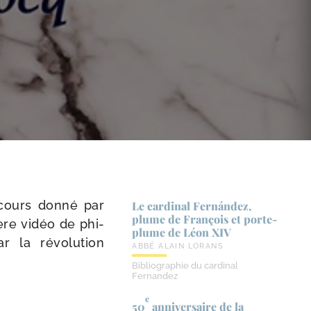
 cours don­né par
Le cardinal Fernández,
plume de François et porte-​
ière vidéo de phi­
plume de Léon XIV
r la révo­lu­tion
ABBÉ ALAIN LORANS
Bibliographie du cardinal
Fernandez
e
50
anniversaire de la