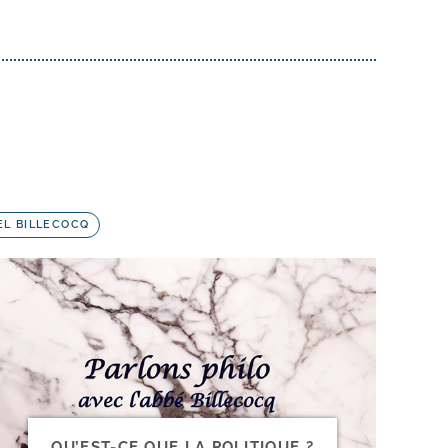
EL BILLECOCQ
QU’EST-​CE QUE LA POLITIQUE ?