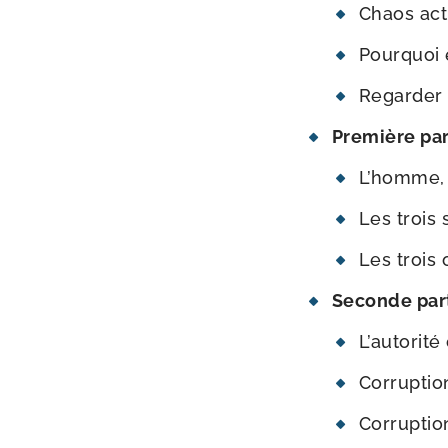
Chaos act
Pourquoi 
Regarder l
Première par­
L’homme, 
Les trois 
Les trois 
Seconde par­t
L’autorit
Corruptio
Corruption