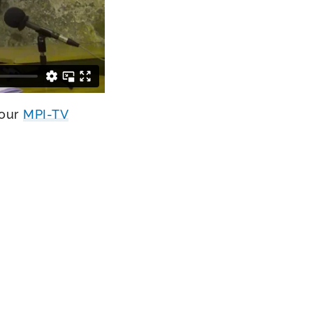
pour
MPI-​TV