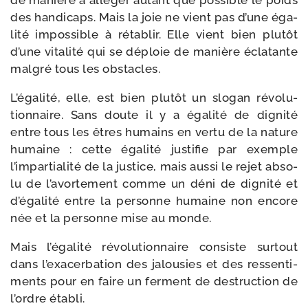
de manière à allé­ger autant que pos­sible le poids
des han­di­caps. Mais la joie ne vient pas d’une éga­
li­té impos­sible à réta­blir. Elle vient bien plu­tôt
d’une vita­li­té qui se déploie de manière écla­tante
mal­gré tous les obstacles.
L’égalité, elle, est bien plu­tôt un slo­gan révo­lu­
tion­naire. Sans doute il y a éga­li­té de digni­té
entre tous les êtres humains en ver­tu de la nature
humaine : cette éga­li­té jus­ti­fie par exemple
l’impartialité de la jus­tice, mais aus­si le rejet abso­
lu de l’avortement comme un déni de digni­té et
d’égalité entre la per­sonne humaine non encore
née et la per­sonne mise au monde.
Mais l’égalité révo­lu­tion­naire consiste sur­tout
dans l’exacerbation des jalou­sies et des res­sen­ti­
ments pour en faire un ferment de des­truc­tion de
l’ordre établi.