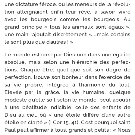
une dic­ta­ture féroce, où les meneurs de la révo­lu­
tion attei­gnaient enfin leur rêve, à savoir vivre
avec les bour­geois comme les bour­geois. Au
grand prin­cipe « tous les ani­maux sont égaux »,
une main rajou­tait dis­crè­te­ment « …mais cer­tains
le sont plus que d’autres ! »
Le monde est créé par Dieu non dans une éga­li­té
abso­lue, mais selon une hié­rar­chie des per­fec­
tions. Chaque être, quel que soit son degré de
per­fec­tion, trouve son bon­heur dans l’exercice de
sa vie propre, inté­grée à l’harmonie du tout.
Elevée par la grâce, la vie humaine, quelque
modeste qu’elle soit selon le monde, peut abou­tir
à une béa­ti­tude indi­cible, celle des enfants de
Dieu au ciel, où « une étoile dif­fère d’une autre
étoile en clar­té » (I Cor 15, 41). C’est pour­quoi saint
Paul peut affir­mer à tous, grands et petits : « Nous