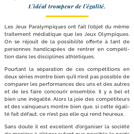
L’idéal trom­peur de l’égalité.
Les Jeux Paralympiques ont fait l’objet du même
trai­te­ment média­tique que les Jeux Olympiques.
On se réjouit de la pos­si­bi­li­té offerte à tant de
per­sonnes han­di­ca­pées de ren­trer en com­pé­ti­
tion dans les dis­ci­plines athlétiques.
Pourtant la sépa­ra­tion de ces com­pé­ti­tions en
deux séries montre bien qu’il n’est pas pos­sible de
com­pa­rer les per­for­mances des uns et des autres
et de les faire concou­rir ensemble. Il y a bel et
bien une inéga­li­té. Alors la joie des com­pé­ti­teurs
et des vain­queurs montre bien que, si cette éga­li­
té fait défaut, ce n’est pas elle qui rend heureux.
Sans doute il est excellent d’organiser la socié­té