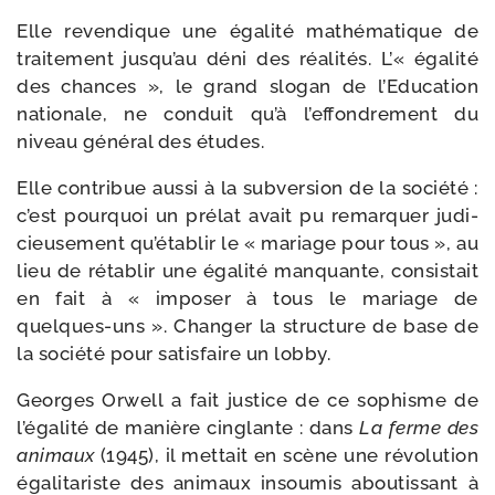
Elle reven­dique une éga­li­té mathé­ma­tique de
trai­te­ment jusqu’au déni des réa­li­tés. L’« éga­li­té
des chances », le grand slo­gan de l’Education
natio­nale, ne conduit qu’à l’effondrement du
niveau géné­ral des études.
Elle contri­bue aus­si à la sub­ver­sion de la socié­té :
c’est pour­quoi un pré­lat avait pu remar­quer judi­
cieu­se­ment qu’établir le « mariage pour tous », au
lieu de réta­blir une éga­li­té man­quante, consis­tait
en fait à « impo­ser à tous le mariage de
quelques-​uns ». Changer la struc­ture de base de
la socié­té pour satis­faire un lobby.
Georges Orwell a fait jus­tice de ce sophisme de
l’égalité de manière cin­glante : dans
La ferme des
ani­maux
(1945), il met­tait en scène une révo­lu­tion
éga­li­ta­riste des ani­maux insou­mis abou­tis­sant à