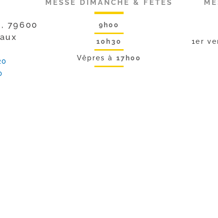
MESSE DIMANCHE & FÊTES
ME
s, 79600
9h00
eaux
10h30
1er v
Vêpres à
17h00
20
0