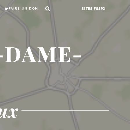
FAIRE UN DON
SITES FSSPX
-DAME-
S
ux