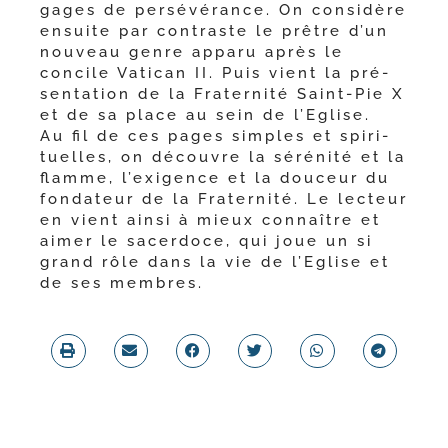
gages de per­sé­vé­rance. On consi­dère
ensuite par contraste le prêtre d’un
nou­veau genre appa­ru après le
concile Vatican II. Puis vient la pré­
sen­ta­tion de la Fraternité Saint-​Pie X
et de sa place au sein de l’Eglise.
Au fil de ces pages simples et spi­ri­
tuelles, on découvre la séré­ni­té et la
flamme, l’exi­gence et la dou­ceur du
fon­da­teur de la Fraternité. Le lec­teur
en vient ain­si à mieux connaître et
aimer le sacer­doce, qui joue un si
grand rôle dans la vie de l’Eglise et
de ses membres.