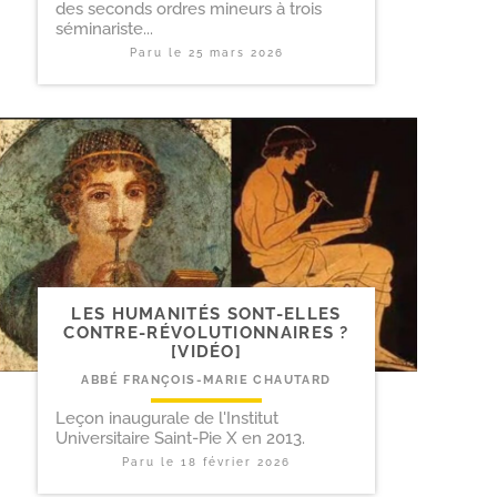
des seconds ordres mineurs à trois
séminariste...
Paru le
25 mars 2026
LES HUMANITÉS SONT-​ELLES
CONTRE-​RÉVOLUTIONNAIRES ?
[VIDÉO]
ABBÉ FRANÇOIS-MARIE CHAUTARD
Leçon inaugurale de l'Institut
Universitaire Saint-Pie X en 2013.
Paru le
18 février 2026