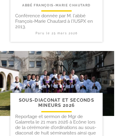
ABBÉ FRANÇOIS-MARIE CHAUTARD
Conférence donnée par M. l'abbé
François-Marie Chautard à l'IUSPX en
2013.
Paru le
25 mars 2026
SOUS-​DIACONAT ET SECONDS
MINEURS 2026
Reportage et sermon de Mgr de
Galarreta le 21 mars 2026 à Ecône lors
de la cérémonie d'ordinations au sous-
diaconat de huit séminaristes ainsi que