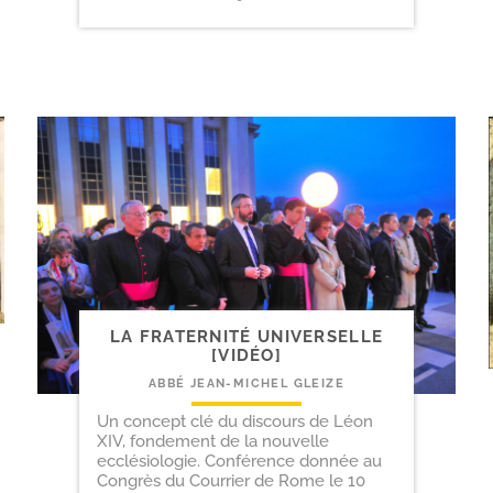
LA FRATERNITÉ UNIVERSELLE
[VIDÉO]
ABBÉ JEAN-MICHEL GLEIZE
Un concept clé du discours de Léon
XIV, fondement de la nouvelle
ecclésiologie. Conférence donnée au
Congrès du Courrier de Rome le 10