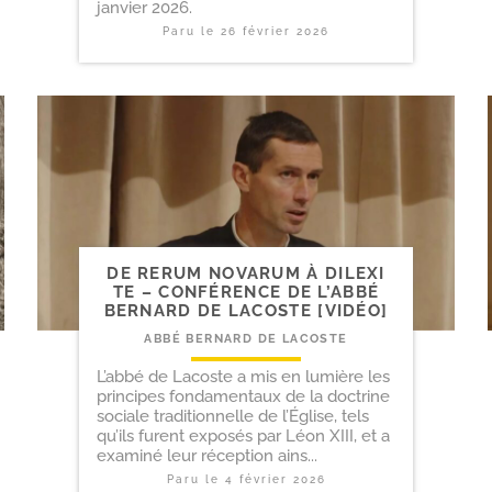
janvier 2026.
Paru le
26 février 2026
DE RERUM NOVARUM À DILEXI
TE – CONFÉRENCE DE L’ABBÉ
BERNARD DE LACOSTE [VIDÉO]
ABBÉ BERNARD DE LACOSTE
L’abbé de Lacoste a mis en lumière les
principes fondamentaux de la doctrine
sociale traditionnelle de l’Église, tels
qu’ils furent exposés par Léon XIII, et a
examiné leur réception ains...
Paru le
4 février 2026