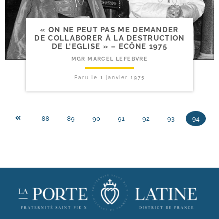
« ON NE PEUT PAS ME DEMANDER
DE COLLABORER À LA DESTRUCTION
DE L’EGLISE » – ECÔNE 1975
MGR MARCEL LEFEBVRE
Paru le
1 janvier 1975
88
89
90
91
92
93
94