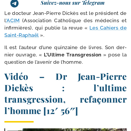
Suivez-nous sur Telegram
Le doc­teur Jean-​Pierre Dickès est le pré­sident de
l
’
ACIM
(Association Catholique des méde­cins et
infir­mières), qui publie la revue «
Les Cahiers de
Saint-​Raphaël
».
Il est l’au­teur d’une quin­zaine de livres. Son der­
nier ouvrage, «
L’Ultime Transgression
» pose la
ques­tion de l’a­ve­nir de l’homme.
Vidéo – Dr Jean-​Pierre
Dickès : l’ultime
transgression, refaçonner
l’homme [12′ 56″]