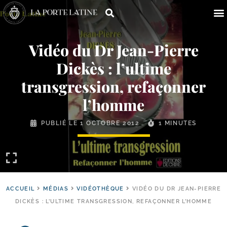
Vidéo du Dr Jean-​Pierre
Dickès : l’ultime
transgression, refaçonner
l’homme
PUBLIÉ LE
1 OCTOBRE 2012
1 MINUTES
ACCUEIL
MÉDIAS
VIDÉOTHÈQUE
VIDÉO DU DR JEAN-PIERRE
DICKÈS : L’ULTIME TRANSGRESSION, REFAÇONNER L’HOMME