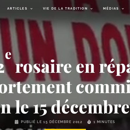
ARTICLES
VIE DE LA TRADITION
MÉDIAS
e
2
rosaire en rép
ortement commis
n le 15 décembre
PUBLIÉ LE
15 DÉCEMBRE 2012
1 MINUTES