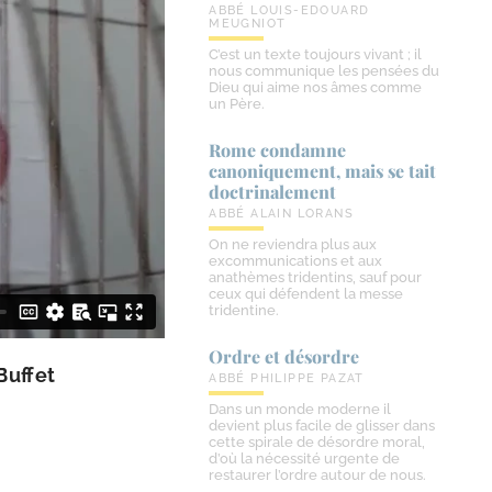
ABBÉ LOUIS-EDOUARD
MEUGNIOT
C’est un texte toujours vivant ; il
nous communique les pensées du
Dieu qui aime nos âmes comme
un Père.
Rome condamne
canoniquement, mais se tait
doctrinalement
ABBÉ ALAIN LORANS
On ne reviendra plus aux
excommunications et aux
anathèmes tridentins, sauf pour
ceux qui défendent la messe
tridentine.
Ordre et désordre
Buffet
ABBÉ PHILIPPE PAZAT
Dans un monde moderne il
devient plus facile de glisser dans
cette spirale de désordre moral,
d’où la nécessité urgente de
restaurer l’ordre autour de nous.