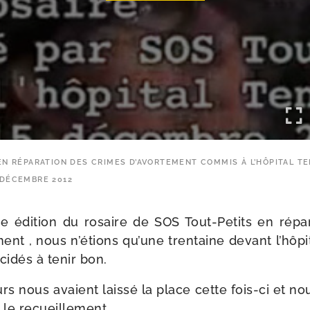
EN RÉPARATION DES CRIMES D’AVORTEMENT COMMIS À L’HÔPITAL TE
DÉCEMBRE 2012
e édi­tion du rosaire de SOS Tout-​Petits en répa­r
ment , nous n’é­tions qu’une tren­taine devant l’hô­pi
ci­dés à tenir bon.
urs nous avaient lais­sé la place cette fois-​ci et n
 le recueillement.