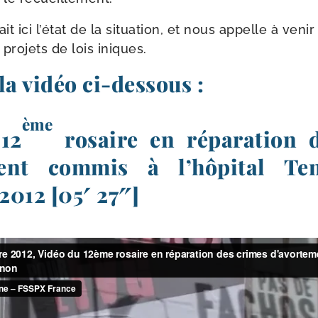
it ici l’é­tat de la situa­tion, et nous appelle à ven
 pro­jets de lois iniques.
la vidéo ci-dessous :
ème
12
rosaire en réparation 
ment commis à l’hôpital Te
2012 [05′ 27″]