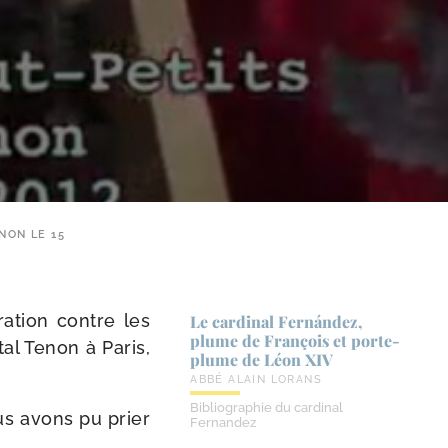
NON LE 15
a­tion contre les
Le cardinal Fernández,
plume de François et porte-​
­tal Tenon à Paris,
plume de Léon XIV
ABBÉ ALAIN LORANS
Bibliographie du cardinal
ous avons pu prier
Fernandez