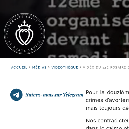
ACCUEIL
MÉDIAS
VIDÉOTHÈQUE
VIDÉO DU 12E ROSAIRE 
Pour la dou­zièm
Suivez-nous sur Telegram
crimes d’a­vor­te­
mais tou­jours dé
Nos contra­dic­te
dans le calme et