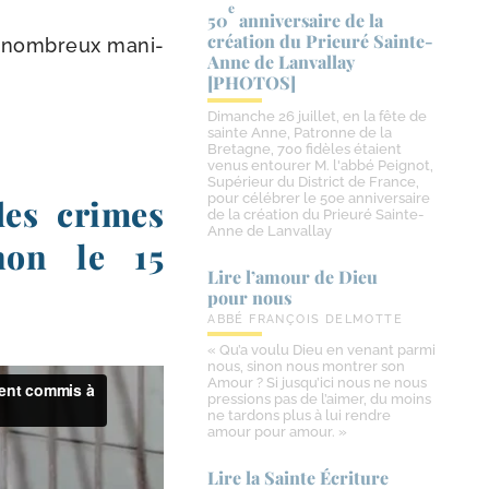
e
50
anniversaire de la
création du Prieuré Sainte-​
ir nom­breux mani­
Anne de Lanvallay
[PHOTOS]
Dimanche 26 juillet, en la fête de
sainte Anne, Patronne de la
Bretagne, 700 fidèles étaient
venus entourer M. l'abbé Peignot,
Supérieur du District de France,
pour célébrer le 50e anniversaire
des crimes
de la création du Prieuré Sainte-
Anne de Lanvallay
non le 15
Lire l’amour de Dieu
pour nous
ABBÉ FRANÇOIS DELMOTTE
« Qu’a voulu Dieu en venant parmi
nous, sinon nous montrer son
Amour ? Si jusqu’ici nous ne nous
pressions pas de l’aimer, du moins
ne tardons plus à lui rendre
amour pour amour. »
Lire la Sainte Écriture