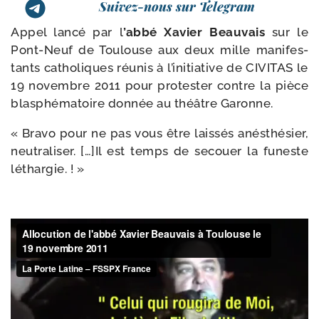
Suivez-nous sur Telegram
Appel lan­cé par l
’ab­bé Xavier Beauvais
sur le
Pont-​Neuf de Toulouse aux deux mille mani­fes­
tants catho­liques réunis à l’i­ni­tia­tive de CIVITAS le
19 novembre 2011 pour pro­tes­ter contre la pièce
blas­phé­ma­toire don­née au théâtre Garonne.
« Bravo pour ne pas vous être lais­sés anés­thé­sier,
neu­tra­li­ser. […]Il est temps de secouer la funeste
léthargie. ! »