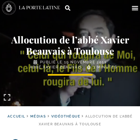
Allocution de l’abbé Xavier
Beauvais à Toulouse
PUBLIÉ LE
19 NOVEMBRE 2011
ABBÉ XAVIER BEAUVAIS
1 MINUTES
ACCUEIL
MÉDIAS
VIDÉOTHÈQUE
ALLOCUTION DE L’ABBÉ
XAVIER BEAUVAIS À TOULOUSE