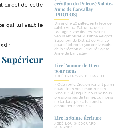
création du Prieuré Sainte-​
it direct de cette
Anne de Lanvallay
[PHOTOS]
Dimanche 26 juillet, en la fête de
e qui lui vaut le
sainte Anne, Patronne de la
Bretagne, 700 fidèles étaient
venus entourer M. l'abbé Peignot,
Supérieur du District de France,
ssi :
pour célébrer le 50e anniversaire
de la création du Prieuré Sainte-
Anne de Lanvallay
, Supérieur
Lire l’amour de Dieu
pour nous
ABBÉ FRANÇOIS DELMOTTE
« Qu’a voulu Dieu en venant parmi
nous, sinon nous montrer son
Amour ? Si jusqu’ici nous ne nous
pressions pas de l’aimer, du moins
ne tardons plus à lui rendre
amour pour amour. »
Lire la Sainte Écriture
ABBÉ LOUIS-EDOUARD
MEUGNIOT