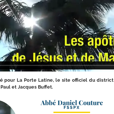
­sé pour La Porte Latine, le site offi­ciel du dis­tri
​Paul et Jacques Buffet.
Abbé Daniel Couture
FSSPX