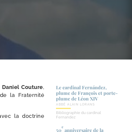
bé Daniel Couture
,
Le cardinal Fernández,
plume de François et porte-​
 de la Fraternité
plume de Léon XIV
ABBÉ ALAIN LORANS
Bibliographie du cardinal
avec la doc­trine
Fernandez
e
50
anniversaire de la