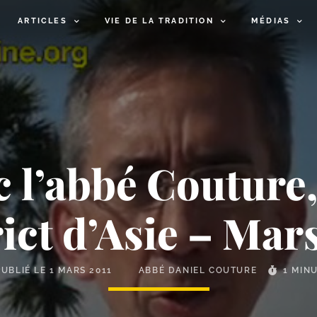
ARTICLES
VIE DE LA TRADITION
MÉDIAS
c l’abbé Couture
ict d’Asie – Mar
PUBLIÉ LE
1 MARS 2011
ABBÉ DANIEL COUTURE
1 MIN