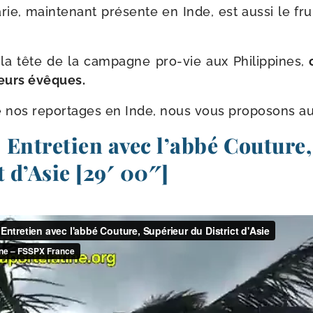
e, main­te­nant pré­sente en Inde, est aus­si le fru
la tête de la cam­pagne pro-​vie aux Philippines,
c
ieurs évêques.
 nos repor­tages en Inde, nous vous pro­po­sons au
 Entretien avec l’abbé Couture
t d’Asie [29′ 00″]