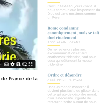
C’est un texte toujours vivant ; il
nous communique les pensées du
Dieu qui aime nos âmes comme
un Père.
Rome condamne
canoniquement, mais se tait
doctrinalement
ABBÉ ALAIN LORANS
On ne reviendra plus aux
excommunications et aux
anathèmes tridentins, sauf pour
ceux qui défendent la messe
tridentine.
Ordre et désordre
ct de France de la
ABBÉ PHILIPPE PAZAT
Dans un monde moderne il
devient plus facile de glisser dans
cette spirale de désordre moral,
d’où la nécessité urgente de
restaurer l’ordre autour de nous.