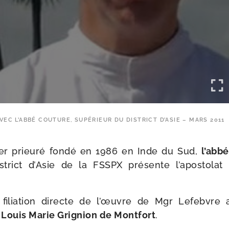
VEC L’ABBÉ COUTURE, SUPÉRIEUR DU DISTRICT D’ASIE – MARS 2011
er prieu­ré fon­dé en 1986 en Inde du Sud,
l’ab­
s­trict d’Asie de la FSSPX pré­sente l’a­pos­to­lat
a filia­tion directe de l’œuvre de Mgr Lefebvre 
 Louis Marie Grignion de Montfort
.