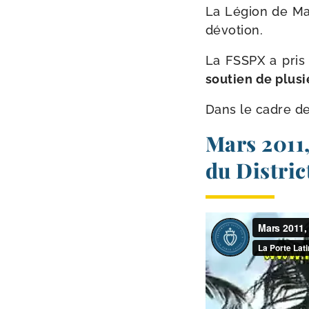
La Légion de Mari
dévotion.
La FSSPX a pris 
sou­tien de plu­s
Dans le cadre de
Mars 2011,
du Distric