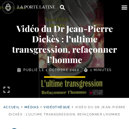
Vidéo du Dr Jean-​Pierre
Dickès : l’ultime
transgression, refaçonner
l’homme
PUBLIÉ LE
1 OCTOBRE 2012
1 MINUTES
ACCUEIL
MÉDIAS
VIDÉOTHÈQUE
VIDÉO DU DR JEAN-PIERRE
DICKÈS : L’ULTIME TRANSGRESSION, REFAÇONNER L’HOMME