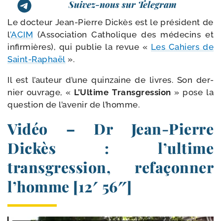
Suivez-nous sur Telegram
Le doc­teur Jean-​Pierre Dickès est le pré­sident de
l
’
ACIM
(Association Catholique des méde­cins et
infir­mières), qui publie la revue «
Les Cahiers de
Saint-​Raphaël
».
Il est l’au­teur d’une quin­zaine de livres. Son der­
nier ouvrage, «
L’Ultime Transgression
» pose la
ques­tion de l’a­ve­nir de l’homme.
Vidéo – Dr Jean-​Pierre
Dickès : l’ultime
transgression, refaçonner
l’homme [12′ 56″]