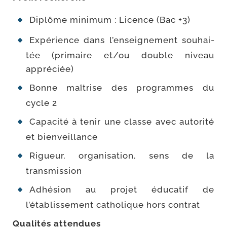
Diplôme mini­mum : Licence (Bac +3)
Expérience dans l’enseignement sou­hai­
tée (pri­maire et/​ou double niveau
appréciée)
Bonne maî­trise des pro­grammes du
cycle 2
Capacité à tenir une classe avec auto­ri­té
et bienveillance
Rigueur, orga­ni­sa­tion, sens de la
transmission
Adhésion au pro­jet édu­ca­tif de
l’établissement catho­lique hors contrat
Qualités atten­dues