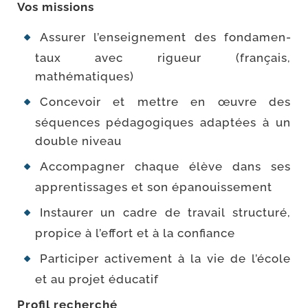
Vos mis­sions
Assurer l’enseignement des fon­da­men­
taux avec rigueur (fran­çais,
mathématiques)
Concevoir et mettre en œuvre des
séquences péda­go­giques adap­tées à un
double niveau
Accompagner chaque élève dans ses
appren­tis­sages et son épanouissement
Instaurer un cadre de tra­vail struc­tu­ré,
pro­pice à l’effort et à la confiance
Participer acti­ve­ment à la vie de l’école
et au pro­jet éducatif
Profil recher­ché