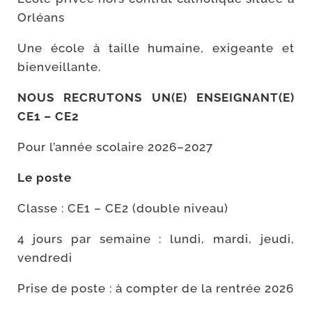
Orléans
Une école à taille humaine, exi­geante et
bienveillante.
NOUS RECRUTONS UN(E) ENSEIGNANT(E)
CE1 – CE2
Pour l’année sco­laire 2026–2027
Le poste
Classe : CE1 – CE2 (double niveau)
4 jours par semaine : lun­di, mar­di, jeu­di,
vendredi
Prise de poste : à comp­ter de la ren­trée 2026