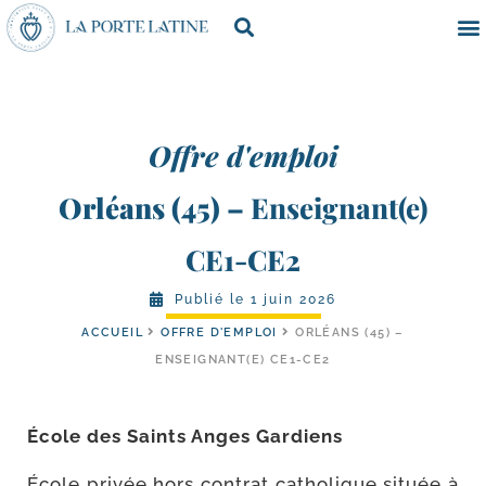
Offre d'emploi
Orléans (45)
– Enseignant(e)
CE1-CE2
Publié le
1 juin 2026
ACCUEIL
OFFRE D'EMPLOI
ORLÉANS (45) –
ENSEIGNANT(E) CE1-CE2
École des Saints Anges Gardiens
École pri­vée hors contrat catho­lique située à