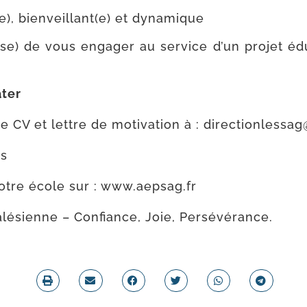
e), bienveillant(e) et dynamique
se) de vous enga­ger au ser­vice d’un pro­jet édu­
­ter
 CV et lettre de moti­va­tion à : directionlessag
s
re école sur : www​.aep​sag​.fr
lé­sienne – Confiance, Joie, Persévérance.