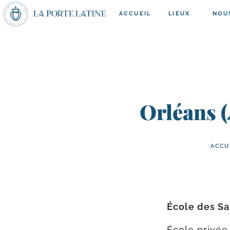
ACCUEIL
LIEUX
NOU
Orléans (
ACCU
École des Sa
École pri­vée