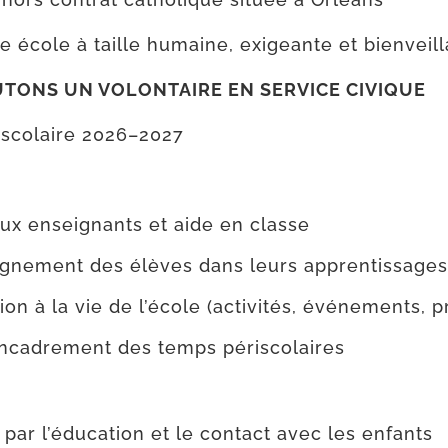
 école à taille humaine, exi­geante et bienveill
TONS UN VOLONTAIRE EN SERVICE CIVIQUE
 sco­laire 2026–2027
ux ensei­gnants et aide en classe
nement des élèves dans leurs apprentissages
ion à la vie de l’école (acti­vi­tés, évé­ne­ments, p
encadrement des temps périscolaires
 par l’éducation et le contact avec les enfants