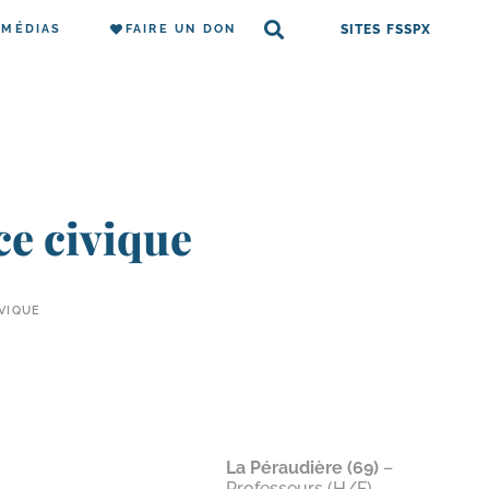
MÉDIAS
FAIRE UN DON
SITES FSSPX
ce civique
IVIQUE
La Péraudière (69)
–
Professeurs (H/​F)