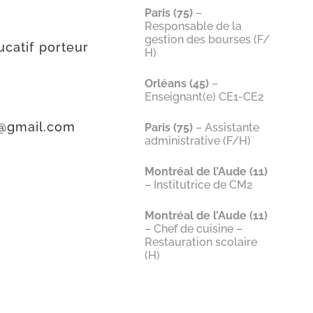
Paris (75)
–
Responsable de la
gestion des bourses (F/​
ca­tif por­teur
H)
Orléans (45)
–
Enseignant(e) CE1-CE2
@​gmail.​com
Paris (75)
– Assistante
administrative (F/​H)
Montréal de l’Aude (11)
– Institutrice de CM2
Montréal de l’Aude (11)
– Chef de cuisine –
Restauration scolaire
(H)