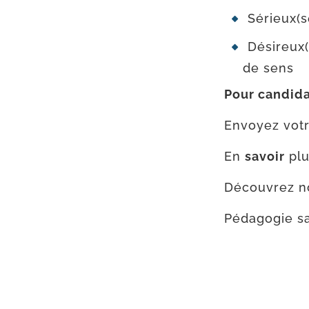
Sérieux(s
Désireux(
de sens
Pour can­di­da
Envoyez votre
En
savoir
plu
Découvrez not
Pédagogie sa