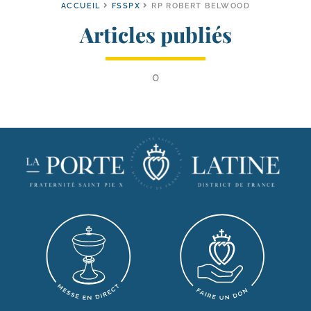
ACCUEIL
FSSPX
RP ROBERT BELWOOD
Articles publiés
0