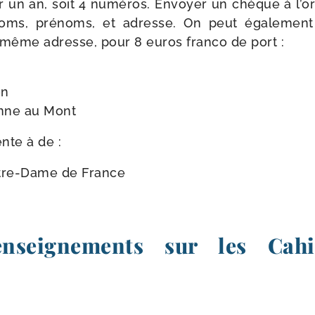
 un an, soit 4 numé­ros. Envoyer un chèque à l’o
 noms, pré­noms, et adresse. On peut éga­le­men
 même adresse, pour 8 euros fran­co de port :
en
enne au Mont
nte à de :
Notre-​Dame de France
enseignements sur les Cahi