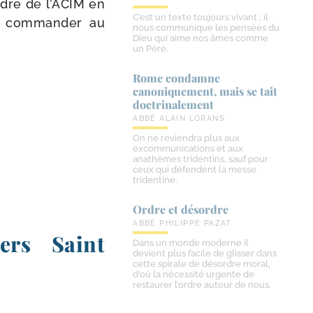
rdre de l’ACIM en
C’est un texte toujours vivant ; il
t com­man­der au
nous communique les pensées du
Dieu qui aime nos âmes comme
un Père.
Rome condamne
canoniquement, mais se tait
doctrinalement
ABBÉ ALAIN LORANS
On ne reviendra plus aux
excommunications et aux
anathèmes tridentins, sauf pour
ceux qui défendent la messe
tridentine.
Ordre et désordre
ABBÉ PHILIPPE PAZAT
ers Saint
Dans un monde moderne il
devient plus facile de glisser dans
cette spirale de désordre moral,
d’où la nécessité urgente de
restaurer l’ordre autour de nous.