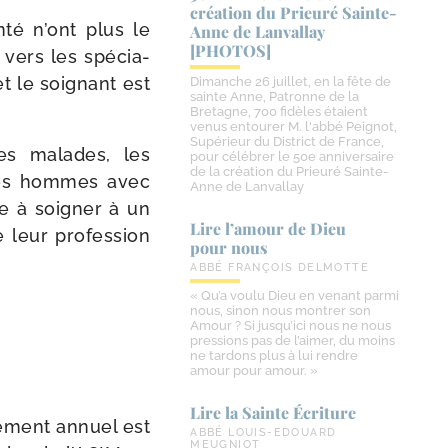
création du Prieuré Sainte-​
n­té n’ont plus le
Anne de Lanvallay
[PHOTOS]
vers les spé­cia­
t le soi­gnant est
Dimanche 26 juillet, en la fête de
sainte Anne, Patronne de la
Bretagne, 700 fidèles étaient
venus entourer M. l'abbé Peignot,
Supérieur du District de France,
es malades, les
pour célébrer le 50e anniversaire
de la création du Prieuré Sainte-
 des hommes avec
Anne de Lanvallay
e à soi­gner à un
Lire l’amour de Dieu
 leur pro­fes­sion
pour nous
ABBÉ FRANÇOIS DELMOTTE
« Qu’a voulu Dieu en venant parmi
nous, sinon nous montrer son
Amour ? Si jusqu’ici nous ne nous
pressions pas de l’aimer, du moins
ne tardons plus à lui rendre
amour pour amour. »
Lire la Sainte Écriture
nement annuel est
ABBÉ LOUIS-EDOUARD
MEUGNIOT