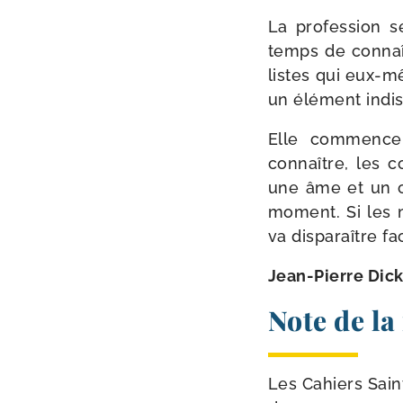
La pro­fes­sion s
temps de connaît
listes qui eux-​m
un élé­ment indis­
Elle com­mence
connaître, les 
une âme et un co
moment. Si les mé
va dis­pa­raître f
Jean-​Pierre Dic
Note de la
Les Cahiers Sain