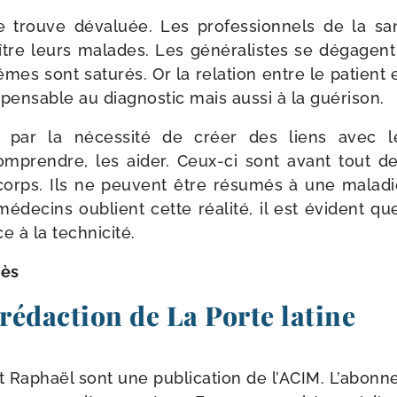
e trouve déva­luée. Les pro­fes­sion­nels de la sa
re leurs malades. Les géné­ra­listes se dégagent 
êmes sont satu­rés. Or la rela­tion entre le patient e
pen­sable au diag­nos­tic mais aus­si à la guérison.
 par la néces­si­té de créer des liens avec l
com­prendre, les aider. Ceux-​ci sont avant tout
rps. Ils ne peuvent être résu­més à une mala­di
de­cins oublient cette réa­li­té, il est évident que
ace à la technicité.
kès
 rédaction de La Porte latine
t Raphaël sont une publi­ca­tion de l’ACIM. L’abon