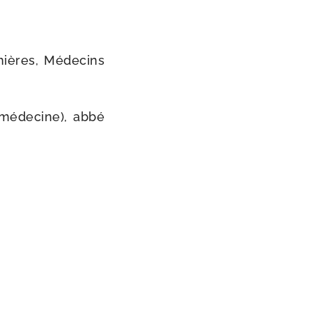
mières, Médecins
 méde­cine), abbé