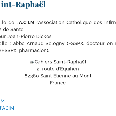
int-​Raphaël
lle de l’
A.C.I.M
(Association Catholique des Infir
s de Santé
eur Jean-​Pierre Dickès
­tuelle : abbé Arnaud Sélégny (FSSPX, doc­teur en
 (FSSPX, pharmacien).
Cahiers Saint-Raphaël
2, route d’Equihen
62360 Saint Etienne au Mont
France
CIM
 l’ACIM