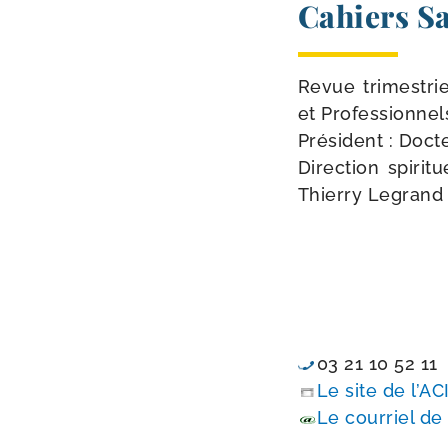
Cahiers Sa
Revue tri­mes­trie
et Professionnel
Président : Doct
Direction spi­ri
Thierry Legrand
03 21 10 52 11
Le site de l’A
Le cour­riel de