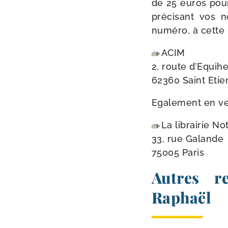
de 25 euros pour
pré­ci­sant vos
numé­ro, à cette
ACIM
2, route d’Equih
62360 Saint Eti
Egalement en ve
La librai­rie 
33, rue Galande
75005 Paris
Autres r
Raphaël