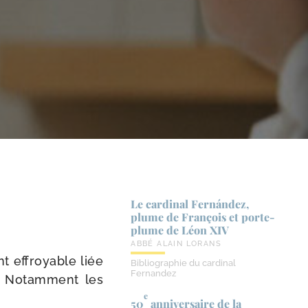
Le cardinal Fernández,
plume de François et porte-​
plume de Léon XIV
ABBÉ ALAIN LORANS
nt effroyable liée
Bibliographie du cardinal
Fernandez
ite. Notamment les
e
50
anniversaire de la