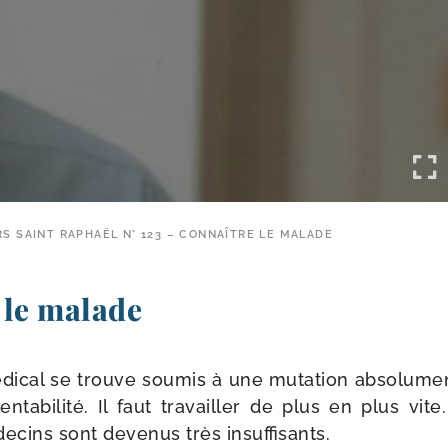
RS SAINT RAPHAËL N° 123 – CONNAÎTRE LE MALADE
 le malade
i­cal se trouve sou­mis à une muta­tion abso­lu­me
n­ta­bi­li­té. Il faut tra­vailler de plus en plus v
de­cins sont deve­nus très insuffisants.