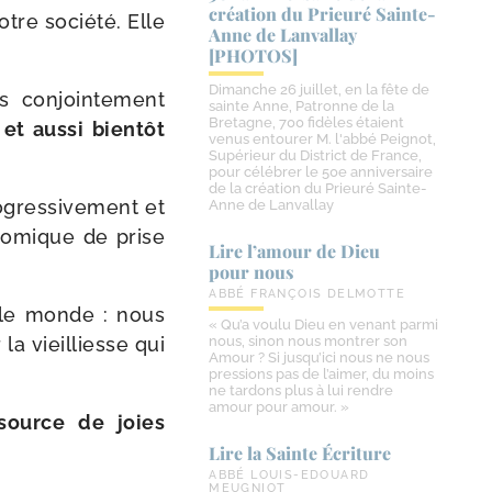
création du Prieuré Sainte-​
tre socié­té. Elle
Anne de Lanvallay
[PHOTOS]
Dimanche 26 juillet, en la fête de
s conjoin­te­ment
sainte Anne, Patronne de la
Bretagne, 700 fidèles étaient
et aus­si bien­tôt
venus entourer M. l'abbé Peignot,
Supérieur du District de France,
pour célébrer le 50e anniversaire
de la création du Prieuré Sainte-
gres­si­ve­ment et
Anne de Lanvallay
­no­mique de prise
Lire l’amour de Dieu
pour nous
ABBÉ FRANÇOIS DELMOTTE
 le monde : nous
« Qu’a voulu Dieu en venant parmi
la vieilliesse qui
nous, sinon nous montrer son
Amour ? Si jusqu’ici nous ne nous
pressions pas de l’aimer, du moins
ne tardons plus à lui rendre
amour pour amour. »
 source de joies
Lire la Sainte Écriture
ABBÉ LOUIS-EDOUARD
MEUGNIOT