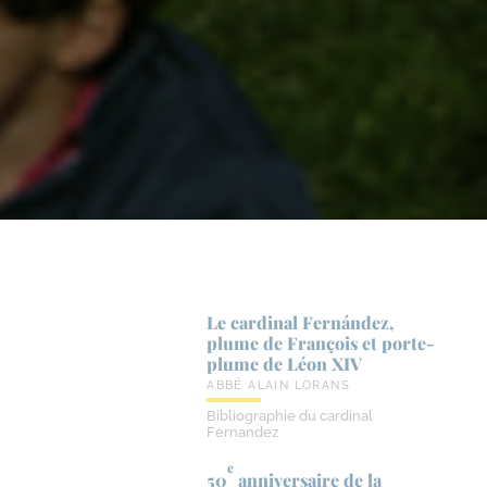
Le cardinal Fernández,
plume de François et porte-​
plume de Léon XIV
ABBÉ ALAIN LORANS
Bibliographie du cardinal
Fernandez
e
50
anniversaire de la