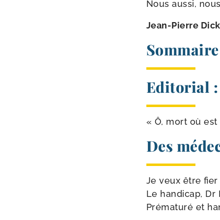
Nous aus­si, nou
Jean-​Pierre Dic
Sommaire 
Editorial :
« Ô, mort où est 
Des médec
Je veux être fier
Le han­di­cap, D
Prématuré et han