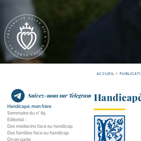
ACCUEIL
PUBLICAT
Handicapé
Suivez-nous sur Telegram
Handicapé, mon frère
Sommaire du n° 85
Editorial :
Des médecins face au handicap
Des familles face au handicap
On en parle