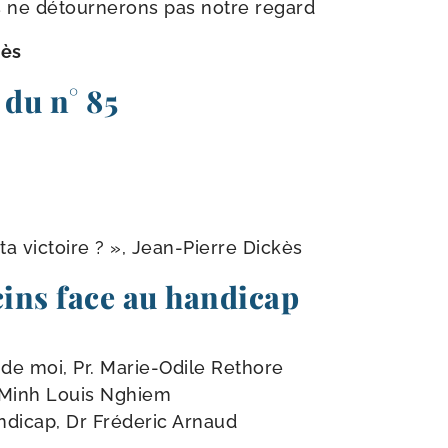
s ne détour­ne­rons pas notre regard
kès
du n° 85
ta vic­toire ? », Jean-​Pierre Dickès
ins face au handicap
 de moi, Pr. Marie-​Odile Rethore
r Minh Louis Nghiem
­di­cap, Dr Fréderic Arnaud