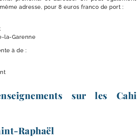
 même adresse, pour 8 euros fran­co de port :
t
e-la-Garenne
nte à de :
ont
enseignements sur les Cahi
int-​Raphaël