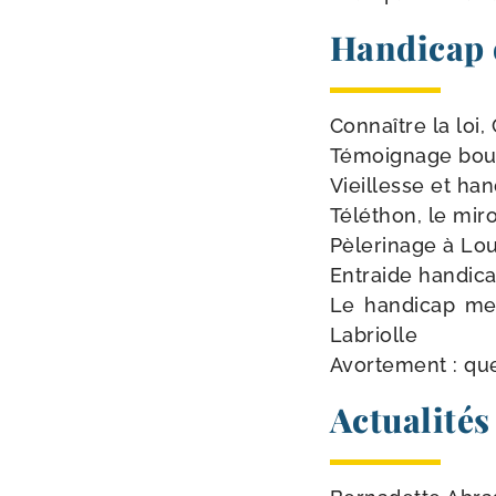
Handicap e
Connaître la loi
Témoignage bou­le
Vieillesse et han
Téléthon, le miro
Pèlerinage à Lou
Entraide handic
Le han­di­cap men
Labriolle
Avortement : que 
Actualités