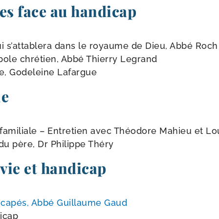
es face au handicap
i s’at­ta­ble­ra dans le royaume de Dieu, Abbé Roch
­bole chré­tien, Abbé Thierry Legrand
oie, Godeleine Lafargue
le
fami­liale – Entretien avec Théodore Mahieu et Lou
du père, Dr Philippe Théry
 vie et handicap
di­ca­pés, Abbé Guillaume Gaud
icap