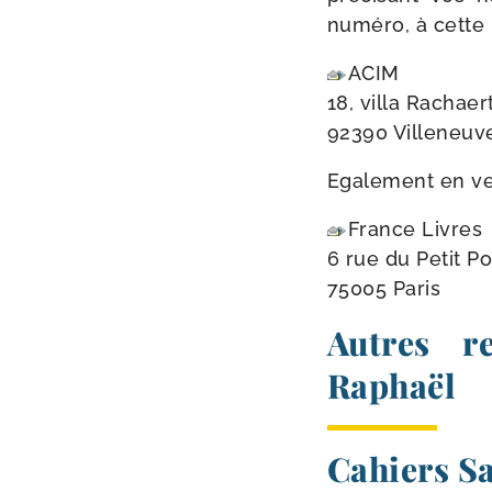
numé­ro, à cette
ACIM
18, vil­la Rachaer
92390 Villeneuv
Egalement en ve
France Livres
6 rue du Petit P
75005 Paris
Autres r
Raphaël
Cahiers Sa