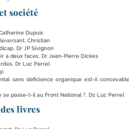
t société
, Catherine Dupuis
­ver­sant, Christian
­di­cap, Dr JP Sivignon
ir à deux faces, Dr Jean-​Pierre Dickès
rdes, Dr Luc Perrel
ap
­tal sans défi­cience orga­nique est-​il conce­vab
se passe-​t-​il au Front National ?, Dc Luc Perrel
 des livres