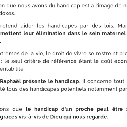
ion que nous avons du han­di­cap est à l’i­mage de no
adoxes.
ré­tend aider les han­di­ca­pés par des lois. Mai
­mettent leur éli­mi­na­tion dans le sein mater­nel 
.
trêmes de la vie, le droit de vivre se res­treint pro­
nt : le seul cri­tère de réfé­rence étant le coût éco
entabilité.
Raphaël pré­sente le han­di­cap
. Il concerne tout
té tous des han­di­ca­pés poten­tiels notam­ment par 
­rons que
le han­di­cap d’un proche peut être
râces vis-​à-​vis de Dieu qui nous regarde
.