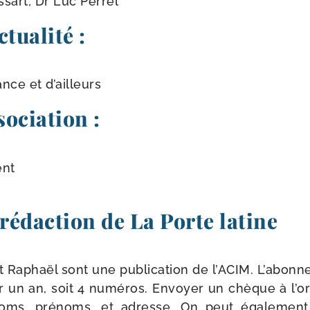
sart, Dr Luc Perrel
ctualité :
nce et d’ailleurs
sociation :
ent
 rédaction de La Porte latine
t Raphaël sont une publi­ca­tion de l’ACIM. L’abon
 un an, soit 4 numé­ros. Envoyer un chèque à l’o
 noms, pré­noms, et adresse. On peut éga­le­men