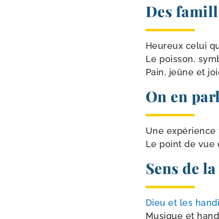
Des famill
Heureux celui qu
Le pois­son, sym
Pain, jeûne et j
On en par
Une expé­rience 
Le point de vue 
Sens de la
Dieu et les han­
Musique et hand