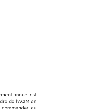
nement annuel est
rdre de l’ACIM en
t com­man­der au