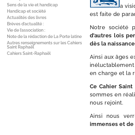
Sens de la vie et handicap
a vis
Handicap et société
est faite de par
Actualités des livres
Brèves d’actualité :
Notre socié­té p
Vie de l’association :
d’autres lois per
Note de la rédaction de La Porte latine
Autres renseignements sur les Cahiers
dès la naissance
Saint Raphaël
Cahiers Saint-​Raphaël
Ainsi aux âges ex
iné­luc­ta­ble­me
en charge et la r
Ce Cahier Saint 
sommes en réa­li­
nous rejoint.
Ainsi nous ver
immenses et de g